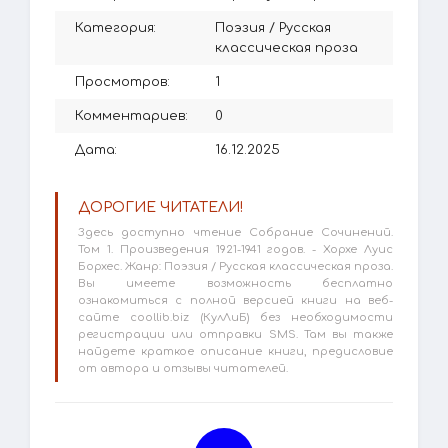
Категория:
Поэзия
/
Русская
классическая проза
Просмотров:
1
Комментариев:
0
Дата:
16.12.2025
ДОРОГИЕ ЧИТАТЕЛИ!
Здесь доступно чтение Собрание Сочинений.
Том 1. Произведения 1921-1941 годов. - Хорхе Луис
Борхес. Жанр: Поэзия / Русская классическая проза.
Вы имеете возможность бесплатно
ознакомиться с полной версией книги на веб-
сайте coollib.biz (КулЛиБ) без необходимости
регистрации или отправки SMS. Там вы также
найдете краткое описание книги, предисловие
от автора и отзывы читателей.