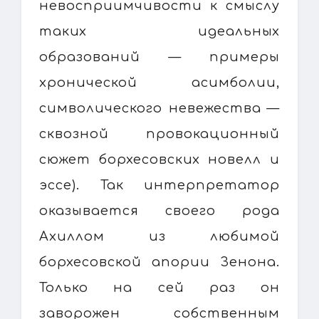
невосприимчивости к смыслу
таких идеальных
образований — примеры
хронической асимболии,
символического невежества —
сквозной провокационный
сюжет борхесовских новелл и
эссе). Так интерпретатор
оказывается своего рода
Ахиллом из любимой
борхесовской апории Зенона.
Только на сей раз он
заворожен собственным