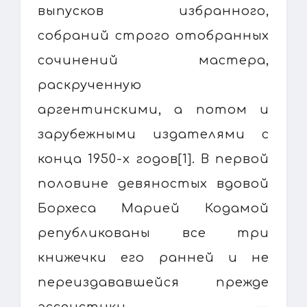
выпусков избранного,
собраний строго отобранных
сочинений мастера,
раскрученную
аргентинскими, а потом и
зарубежными издателями с
конца 1950-х годов[1]. В первой
половине девяностых вдовой
Борхеса Марией Кодамой
републикованы все три
книжечки его ранней и не
переиздававшейся прежде
эссеистики —