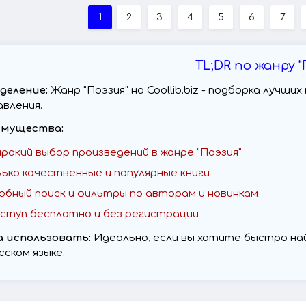
1
2
3
4
5
6
7
TL;DR по жанру "
деление:
Жанр "Поэзия" на Coollib.biz - подборка лучш
авления.
мущества:
рокий выбор произведений в жанре "Поэзия"
лько качественные и популярные книги
обный поиск и фильтры по авторам и новинкам
ступ бесплатно и без регистрации
а использовать:
Идеально, если вы хотите быстро най
сском языке.