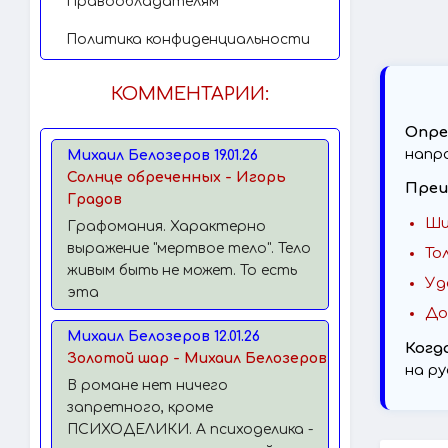
Правообладателям
Политика конфиденциальности
КОММЕНТАРИИ:
Опре
напр
Михаил Белозеров 19.01.26
Солнце обреченных - Игорь
Преи
Градов
Ши
Графомания. Характерно
выражение "мертвое тело". Тело
То
живым быть не может. То есть
Уд
эта
До
Михаил Белозеров 12.01.26
Когд
Золотой шар - Михаил Белозеров
на ру
В романе нет ничего
запретного, кроме
ПСИХОДЕЛИКИ. А психоделика -