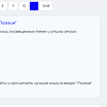
8
9
10
...
1048
Поэзия"
их книг, посвященных теме и стилю этого
ти и прочитать лучшие книги в жанре "Поэзия"