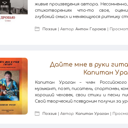
живые произведения автора. Несомненно
стихотворениях что-то свое, оцен
глубокий смысл и меняющуюся ритмику сти
Поэзия
| Автор:
Антон Горохов
| Просмот
Дайте мне в руки гитар
Капитан Ура
Капитан Ураган – член Российского 
музыкант, поэт, писатель, спортсмен, ко
хороший человек, свои стихи и песни п
Свой творческий псевдоним получил за ура
Поэзия
| Автор:
Капитан Ураган
| Просмо