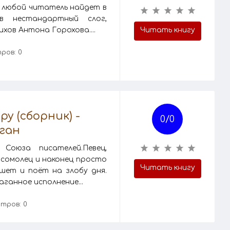
, любой читатель найдет в
ив нестандартный слог,
хов Антона Горохова....
Читать книгу
ров: 0
у (сборник) -
0/
0
ган
Союза писателей.Певец,
мсомолец и наконец просто
Читать книгу
ишет и поёт на злобу дня.
ганное исполнение...
тров: 0