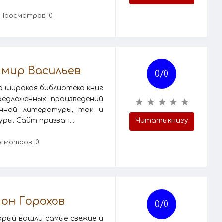
 Просмотров: 0
имир Васильев
0/
0
на широкая библиотека книг
едложенных произведений
енной литературы, так и
ры. Сайт призван...
Читать книгу
смотров: 0
он Горохов
0/
0
орый вошли самые свежие и