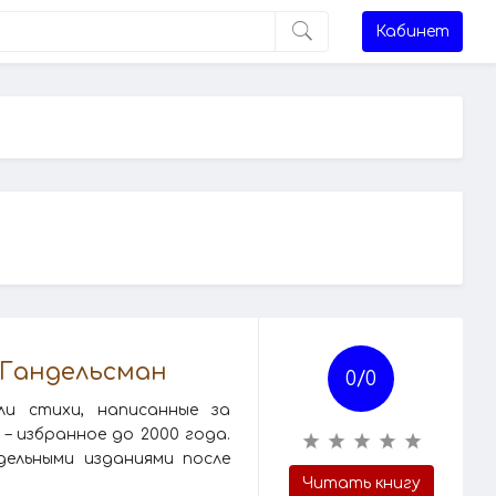
Кабинет
 Гандельсман
0/
0
ли стихи, написанные за
 – избранное до 2000 года.
дельными изданиями после
Читать книгу