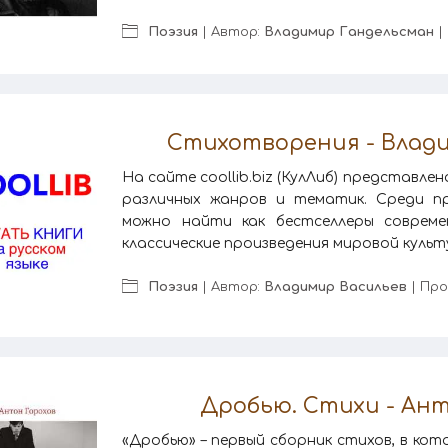
Поэзия
| Автор:
Владимир Гандельсман
|
Стихотворения - Влад
На сайте coollib.biz (КулЛиб) представле
различных жанров и тематик. Среди пр
можно найти как бестселлеры соврем
классические произведения мировой культу
Поэзия
| Автор:
Владимир Васильев
| Про
Дробью. Стихи - Ант
«Дробью» – первый сборник стихов, в кот