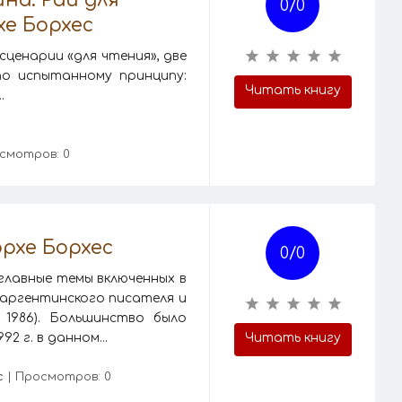
0/
0
хе Борхес
сценарии «для чтения», две
о испытанному принципу:
Читать книгу
.
смотров: 0
орхе Борхес
0/
0
главные темы включенных в
 аргентинского писателя и
 1986). Большинство было
2 г. в данном...
Читать книгу
с
| Просмотров: 0