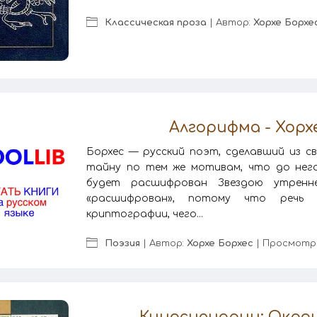
Классическая проза
| Автор:
Хорхе Борхе
Алгорифма - Хорх
Борхес — русский поэт, сделавший из с
тайну по тем же мотивам, что до него
будет расшифрован Звездою утренн
«расшифрован», потому что речь 
криптографии, чего...
Поэзия
| Автор:
Хорхе Борхес
| Просмотро
Киносценарии: Окраи