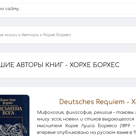
ие книги
»
Авторы
» Хорхе Борхес
ШИЕ АВТОРЫ КНИГ - ХОРХЕ БОРХЕС
Deutsches Requiem - 
Мифология, философия, религия – таковы 
книгу эссе, новелл и стихов выдающегося
мыслителя Хорхе Луиса Борхеса (1899 –
впервые опубликовано на русском языке в 199