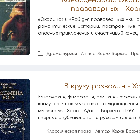
правоверных - Хор
«Окраина» и «Рай для правоверных» – кино
романтические истории, построенные п
опасные приключения и счастливый конец...
Драматургия
| Автор:
Хорхе Борхес
| Про
В кругу развалин - Х
Мифология, философия, религия – таковы 
книгу эссе, новелл и стихов выдающегося
мыслителя Хорхе Луиса Борхеса (1899 –
впервые опубликовано на русском языке в 199
Классическая проза
| Автор:
Хорхе Борхе