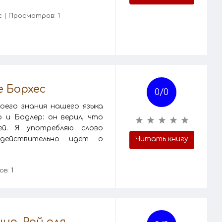
с
| Просмотров: 1
е Борхес
0/
0
воего знания нашего языка
 и Бодлер: он верил, что
ей. Я употребляю слово
действительно идёт о
Читать книгу
в: 1
на. Рай для