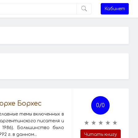
Кабинет
Хорхе Борхес
0/
0
главные темы включенных в
 аргентинского писателя и
 1986). Большинство было
2 г. в данном...
Читать книгу