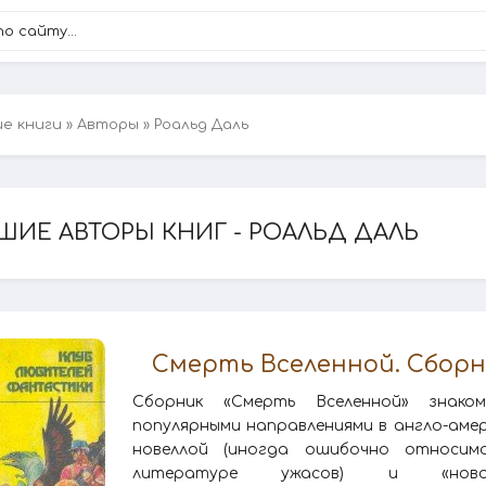
ие книги
»
Авторы
» Роальд Даль
ШИЕ АВТОРЫ КНИГ - РОАЛЬД ДАЛЬ
Смерть Вселенной. Сборни
Сборник «Смерть Вселенной» знак
популярными направлениями в англо-амери
новеллой (иногда ошибочно относи
литературе ужасов) и «нов