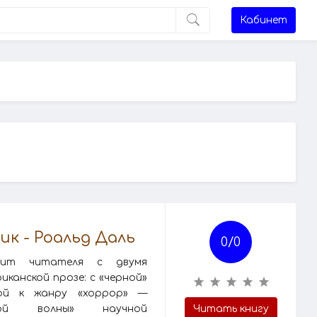
Кабинет
к - Роальд Даль
0/
0
омит читателя с двумя
канской прозе: с «черной»
мой к жанру «хоррор» —
ой волны» научной
Читать книгу