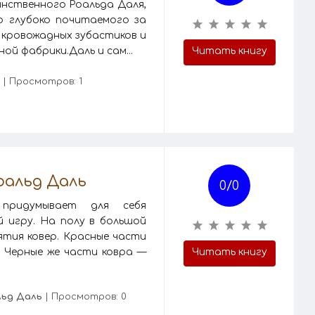
инственного Роальда Даля,
о глубоко почитаемого за
 кровожадных зубастиков и
й фабрики.Даль и сам...
Читать книгу
| Просмотров: 1
оальд Даль
0/
0
 придумывает для себя
 игру. На полу в большой
тия ковер. Красные части
. Черные же части ковра —
Читать книгу
льд Даль
| Просмотров: 0