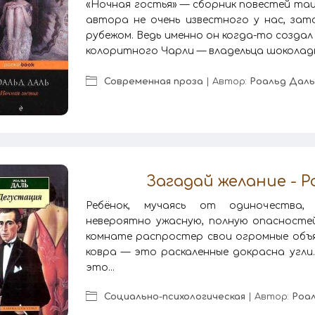
«Ночная гостья» — сборник повестей та
автора не очень известного у нас, зат
рубежом. Ведь именно он когда-то создал
колоритного Чарли — владельца шоколадно
Современная проза
| Автор:
Роальд Даль
Загадай желание - Р
Ребёнок, мучаясь от одиночества,
невероятно ужасную, полную опасностей
комнате распростер свои огромные объя
ковра — это раскаленные докрасна угли
это...
Социально-психологическая
| Автор:
Роа