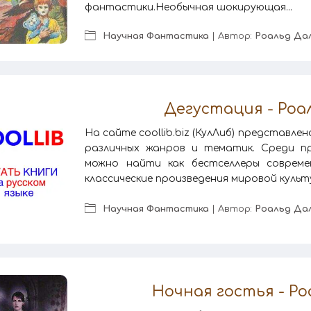
фантастики.Необычная шокирующая...
Научная Фантастика
| Автор:
Роальд Да
Дегустация - Роа
На сайте coollib.biz (КулЛиб) представле
различных жанров и тематик. Среди пр
можно найти как бестселлеры соврем
классические произведения мировой культу
Научная Фантастика
| Автор:
Роальд Да
Ночная гостья - Ро