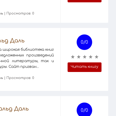
ль
| Просмотров: 0
льд Даль
0/
0
на широкая библиотека книг
едложенных произведений
енной литературы, так и
ры. Сайт призван...
Читать книгу
ль
| Просмотров: 0
альд Даль
0/
0