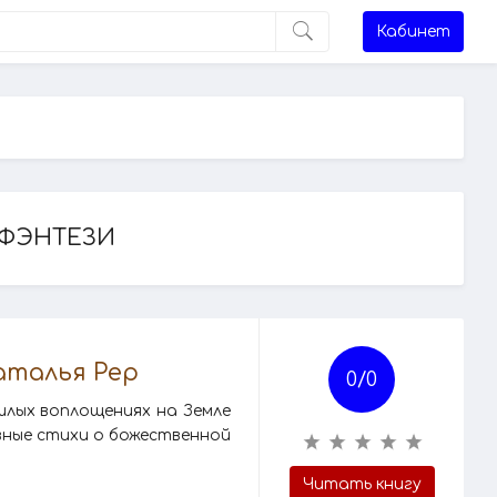
Кабинет
 ФЭНТЕЗИ
аталья Рер
0/
0
шлых воплощениях на Земле
вные стихи о божественной
Читать книгу