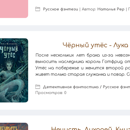
Русское фэнтези
| Автор:
Наталья Рер
| 
Чёрный утёс - Лука
После нескольких лет брака из-за нево
выносить наследника король Готфрид от
Утёс на побережье и женится второй ра
живет только старая служанка и повар. Са
Детективная фантастика / Русское фэн
Просмотров: 0
Нечисть. Лиходей. Книга