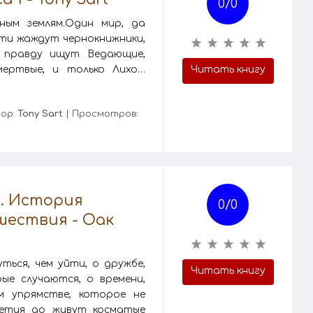
0/
0
ым землям.Один мир, да
сти жаждут чернокнижники,
 правду ищут Ведающие,
мертвые, и только Лихо…
Читать книгу
тор:
Tony Sart
| Просмотров:
и. История
0/
0
шествия - Оак
ься, чем уйти, о дружбе,
Читать книгу
ые случаются, о времени,
м упрямстве, которое не
летия до живут косматые