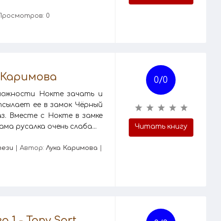
Просмотров: 0
 Каримова
0/
0
зможности Нокте зачать и
сылает ее в замок Чёрный
з. Вместе с Нокте в замке
ма русалка очень слаба...
Читать книгу
тези
| Автор:
Лука Каримова
|
 1 - Tony Sart