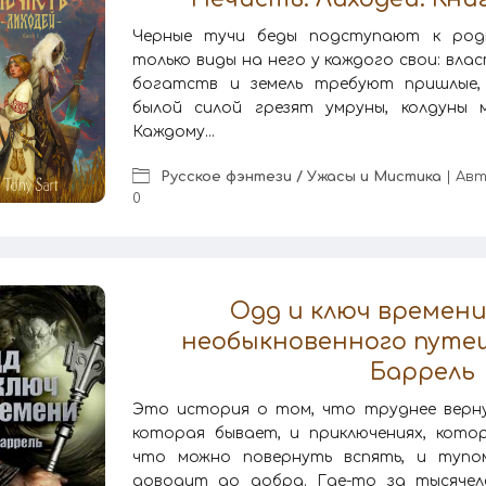
Черные тучи беды подступают к родн
только виды на него у каждого свои: вла
богатств и земель требуют пришлые,
былой силой грезят умруны, колдуны 
Каждому...
Русское фэнтези / Ужасы и Мистика
| Ав
0
Одд и ключ времен
необыкновенного путе
Баррель
Это история о том, что труднее вернут
которая бывает, и приключениях, котор
что можно повернуть вспять, и тупо
доводит до добра. Где-то за тысяче