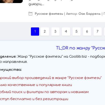
дикари,...
Русское фэнтези
| Автор:
Оак Баррель
| 
1
2
3
4
5
6
7
TL;DR по жанру "Русс
деление:
Жанр "Русское фэнтези" на Coollib.biz - подб
о направления.
мущества:
рокий выбор произведений в жанре "Русское фэнтези"
лько качественные и популярные книги
обный поиск и фильтры по авторам и новинкам
ступ бесплатно и без регистрации