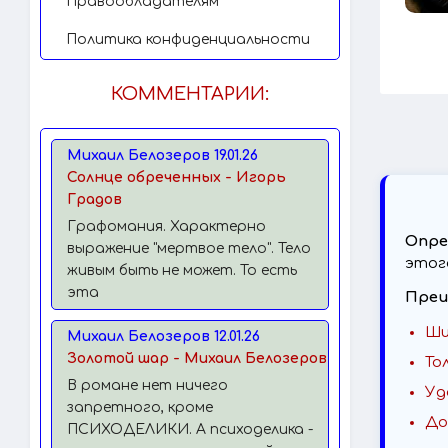
Правообладателям
Политика конфиденциальности
КОММЕНТАРИИ:
Михаил Белозеров 19.01.26
Солнце обреченных - Игорь
Градов
Графомания. Характерно
Опре
выражение "мертвое тело". Тело
этог
живым быть не может. То есть
эта
Преи
Ши
Михаил Белозеров 12.01.26
Золотой шар - Михаил Белозеров
То
В романе нет ничего
Уд
запретного, кроме
До
ПСИХОДЕЛИКИ. А психоделика -