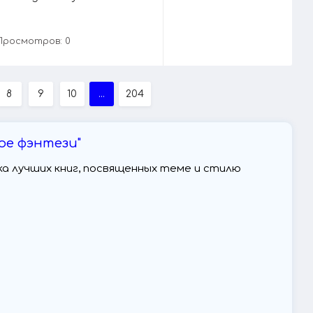
Просмотров: 0
8
9
10
...
204
кое фэнтези"
орка лучших книг, посвященных теме и стилю