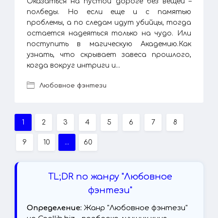
Оказаться на пустой дороге без вещей –
полбеды. Но если еще и с памятью
проблемы, а по следам идут убийцы, тогда
остается надеяться только на чудо. Или
поступить в магическую Академию.Как
узнать, что скрывает завеса прошлого,
когда вокруг интриги и...
Любовное фэнтези
1
2
3
4
5
6
7
8
9
10
...
60
TL;DR по жанру "Любовное
фэнтези"
Определение:
Жанр "Любовное фэнтези"