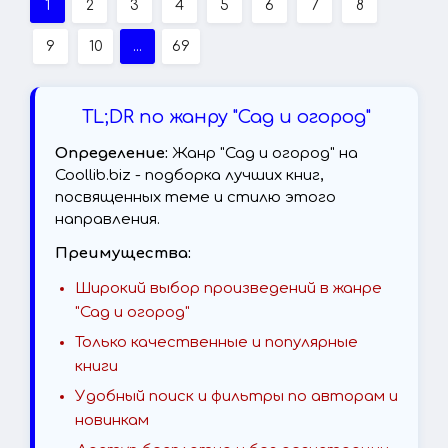
1
2
3
4
5
6
7
8
9
10
...
69
TL;DR по жанру "Сад и огород"
Определение:
Жанр "Сад и огород" на
Coollib.biz - подборка лучших книг,
посвященных теме и стилю этого
направления.
Преимущества:
Широкий выбор произведений в жанре
"Сад и огород"
Только качественные и популярные
книги
Удобный поиск и фильтры по авторам и
новинкам