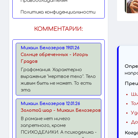
Правообладателям
Политика конфиденциальности
КОММЕНТАРИИ:
Михаил Белозеров 19.01.26
Солнце обреченных - Игорь
Градов
Опре
Графомания. Характерно
напр
выражение "мертвое тело". Тело
живым быть не может. То есть
Преи
эта
Ши
То
Михаил Белозеров 12.01.26
Золотой шар - Михаил Белозеров
Уд
В романе нет ничего
До
запретного, кроме
ПСИХОДЕЛИКИ. А психоделика -
Когд