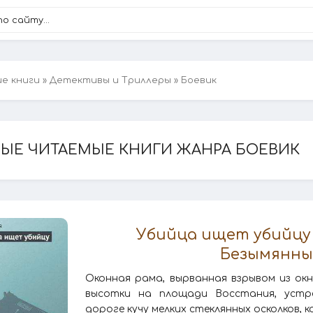
ие книги
»
Детективы и Триллеры
» Боевик
ЫЕ ЧИТАЕМЫЕ КНИГИ ЖАНРА БОЕВИК
Убийца ищет убийцу
Безымянн
Оконная рама, вырванная взрывом из о
высотки на площади Восстания, устре
дороге кучу мелких стеклянных осколков,