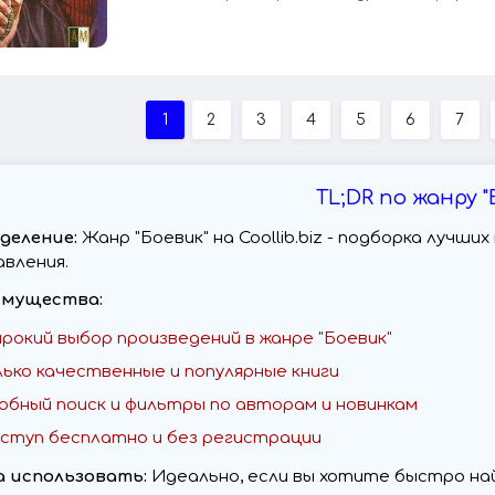
1
2
3
4
5
6
7
TL;DR по жанру "
деление:
Жанр "Боевик" на Coollib.biz - подборка лучш
авления.
мущества:
рокий выбор произведений в жанре "Боевик"
лько качественные и популярные книги
обный поиск и фильтры по авторам и новинкам
ступ бесплатно и без регистрации
а использовать:
Идеально, если вы хотите быстро най