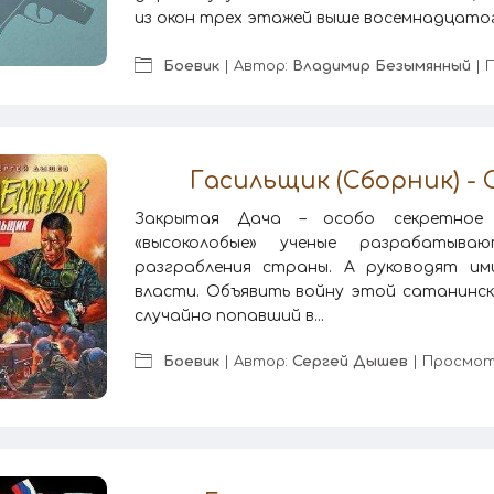
из окон трех этажей выше восемнадцатого
Боевик
| Автор:
Владимир Безымянный
| 
Гасильщик (Сборник) -
Закрытая Дача – особо секретное 
«высоколобые» ученые разрабатыва
разграбления страны. А руководят и
власти. Объявить войну этой сатанинск
случайно попавший в...
Боевик
| Автор:
Сергей Дышев
| Просмот