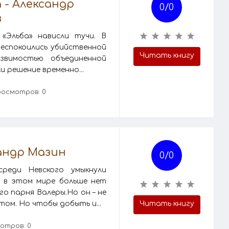
 - Александр
0/
0
в
«Эльба» нависли тучи. В
еспокоились убийственной
Читать книгу
звимостью объединенной
и решение временно...
росмотров: 0
андр Мазин
0/
0
реди Невского умыкнули
 И в этом мире больше нет
о парня Валеры.Но он – не
том. Но чтобы добыть и...
Читать книгу
отров: 0