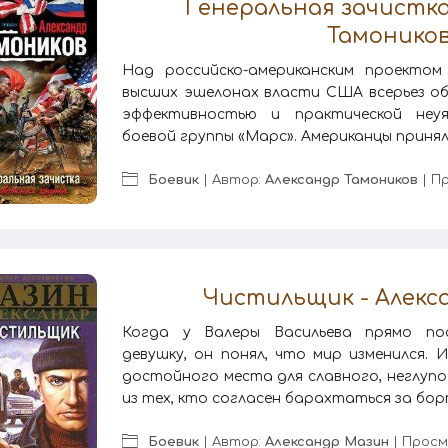
Генеральная зачистка
Тамонико
Над российско-американским проектом 
высших эшелонах власти США всерьез об
эффективностью и практической неуя
боевой группы «Марс». Американцы принял
Боевик
| Автор:
Александр Тамоников
| П
Чистильщик - Алекс
Когда у Валеры Васильева прямо пос
девушку, он понял, что мир изменился.
достойного места для славного, неглупог
из тех, кто согласен барахтаться за бор
Боевик
| Автор:
Александр Мазин
| Просм