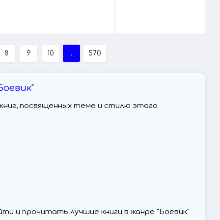
8
9
10
...
570
Боевик"
их книг, посвященных теме и стилю этого
ти и прочитать лучшие книги в жанре "Боевик"