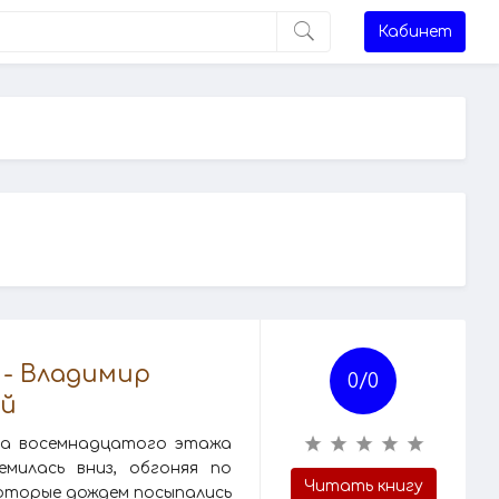
Кабинет
 - Владимир
0/
0
ый
кна восемнадцатого этажа
милась вниз, обгоняя по
Читать книгу
 которые дождем посыпались