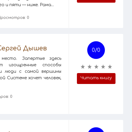
 и пяти — ниже. Рама...
Просмотров: 0
 Сергей Дышев
0/
0
место. Запертые здесь
ют изощренные способы
ми люди с самой вершины
ой Системе хочет человек,
Читать книгу
ров: 0