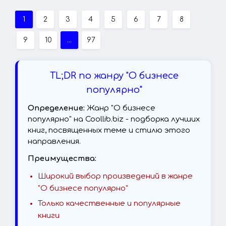
1
2
3
4
5
6
7
8
9
10
...
97
TL;DR по жанру "О бизнесе
популярно"
Определение:
Жанр "О бизнесе
популярно" на Coollib.biz - подборка лучших
книг, посвященных теме и стилю этого
направления.
Преимущества:
Широкий выбор произведений в жанре
"О бизнесе популярно"
Только качественные и популярные
книги