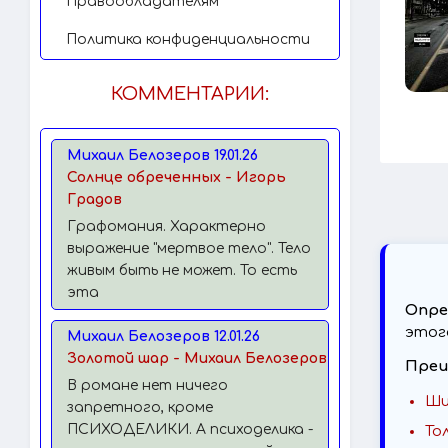
Правообладателям
Политика конфиденциальности
КОММЕНТАРИИ:
Михаил Белозеров 19.01.26
Солнце обреченных - Игорь
Градов
Графомания. Характерно
выражение "мертвое тело". Тело
живым быть не может. То есть
эта
Опре
этог
Михаил Белозеров 12.01.26
Золотой шар - Михаил Белозеров
Преи
В романе нет ничего
Ши
запретного, кроме
ПСИХОДЕЛИКИ. А психоделика -
То