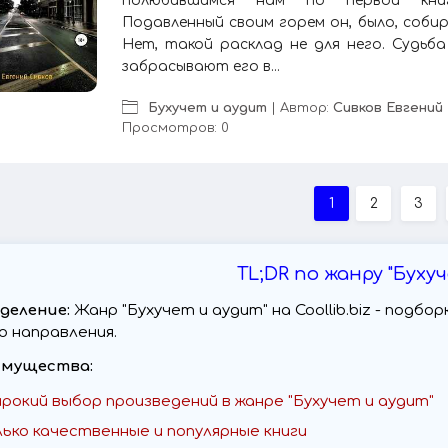
полюбившимся нам по первой книг
Подавленный своим горем он, было, собир
Нет, такой расклад не для него. Судьб
забрасывают его в...
Бухучет и аудит
| Автор:
Сивков Евгений
Просмотров: 0
1
2
3
TL;DR по жанру "Буху
деление:
Жанр "Бухучет и аудит" на Coollib.biz - подб
о направления.
мущества:
рокий выбор произведений в жанре "Бухучет и аудит"
лько качественные и популярные книги