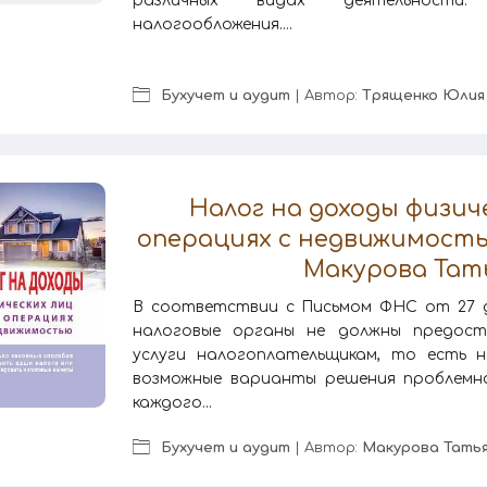
различных видах деятельности
налогообложения....
Бухучет и аудит
| Автор:
Трященко Юлия
Налог на доходы физич
операциях с недвижимость
Макурова Тат
В соответствии с Письмом ФНС от 27 де
налоговые органы не должны предост
услуги налогоплательщикам, то есть н
возможные варианты решения проблемно
каждого...
Бухучет и аудит
| Автор:
Макурова Тать