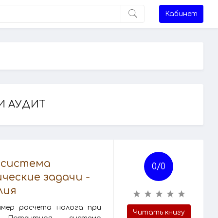
Кабинет
И АУДИТ
 система
0/
0
ческие задачи -
лия
имер расчета налога при
Читать книгу