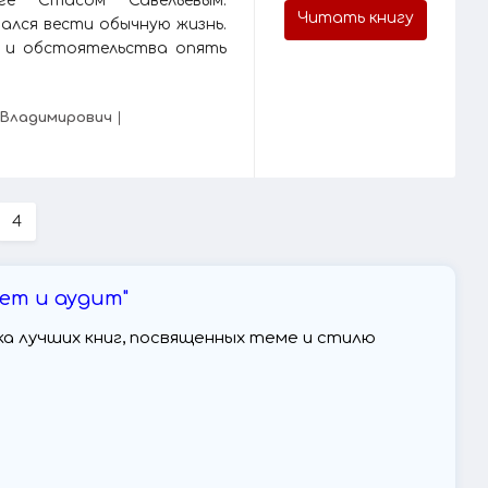
е Стасом Савельевым.
Читать книгу
ался вести обычную жизнь.
а и обстоятельства опять
 Владимирович
|
4
чет и аудит"
орка лучших книг, посвященных теме и стилю