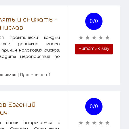
лять и снижать -
0/
0
нислав
ся практически каждый
ьстве довольно много
Читать книгу
 причин налоговых рисков.
оводить мероприятия по
анислав
| Просмотров: 1
ов Евгений
0/
0
ич
ы вновь встречаемся с