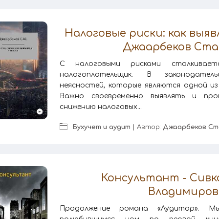
Налоговые риски: как выяв
Джаарбеков Ста
С налоговыми рисками сталкивает
налогоплательщик. В законодател
неясностей, которые являются одной из
Важно своевременно выявлять и пр
снижению налоговых...
Бухучет и аудит
| Автор:
Джаарбеков Ст
Консультант - Сивк
Владимиров
Продолжение романа «Аудитор». М