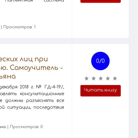
. Патентная система
| Просмотров: 1
еских лиц при
0/
0
ю. Самоучитель -
ьяна
кабря 2018 г. № ГД-4-19/,
Читать книгу
авлять консультационные
е должны разъяснять все
й ситуации, последствия
яна
| Просмотров: 0