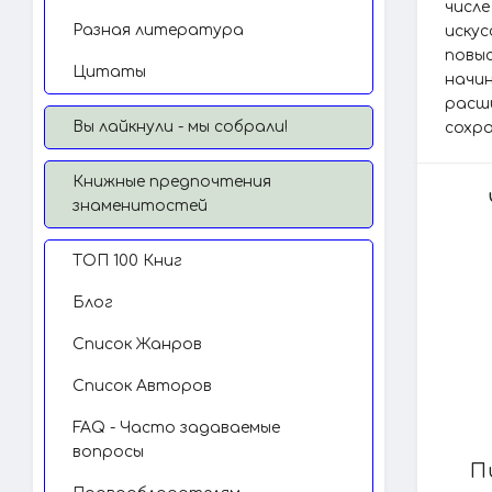
числе
Разная литература
иску
повы
Цитаты
начин
расш
Вы лайкнули - мы собрали!
сохра
Книжные предпочтения
знаменитостей
TОП 100 Книг
Блог
Список Жанров
Список Авторов
FAQ - Часто задаваемые
вопросы
П