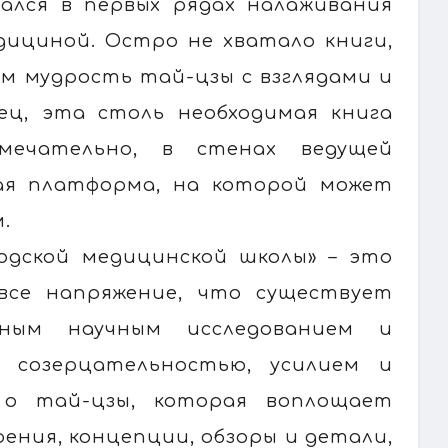
зался в первых рядах налаживания
дициной. Остро не хватало книги,
м мудрость тай-цзы с взглядами и
ец, эта столь необходимая книга
мечательно, в стенах ведущей
ая платформа, на которой может
.
рдской медицинской школы» – это
 все напряжение, что существует
нным научным исследованием и
 созерцательностью, усилием и
 о тай-цзы, которая воплощает
ения, концепции, обзоры и детали,