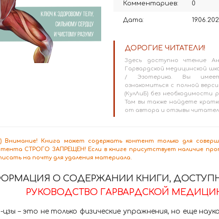
Комментариев:
0
Дата:
19.06.20
ДОРОГИЕ ЧИТАТЕЛИ!
Здесь доступно чтение Ан
Гарвардской медицинской шко
/ Эзотерика. Вы имеет
ознакомиться с полной версие
(КулЛиБ) без необходимости
Там вы также найдете кратк
от автора и отзывы читател
8+) Внимание! Книга может содержать контент только для сове
нтента СТРОГО ЗАПРЕЩЕН! Если в книге присутствует наличие проп
писать на почту для удаления материала.
ОРМАЦИЯ О СОДЕРЖАНИИ КНИГИ, ДОСТУПН
РУКОВОДСТВО ГАРВАРДСКОЙ МЕДИЦИН
-цзы – это не только физические упражнения, но еще нау