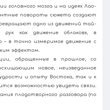
и головного мозга и на идеях Лао-
гантные повороты сюжета создают
ревращают одно из движений тай-
 рук как движение облаков», в
 – в точно измеримое движение с
ким эффектом.
ции, обращенные в прошлое, со
осхищающим новое, неизведанное
мудрости и опыту Востока, так и к
ится возможностью увидеть связи.
жания плодотворного разговора (по