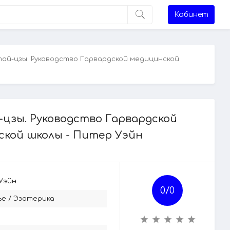
Кабинет
ай-цзы. Руководство Гарвардской медицинской
цзы. Руководство Гарвардской
ской школы - Питер Уэйн
Уэйн
0/
0
ье
/
Эзотерика