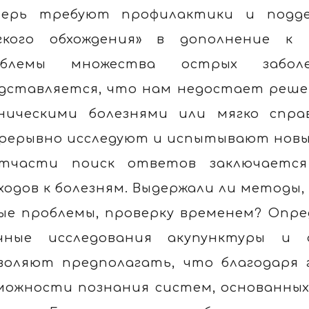
ерь требуют профилактики и подде
гкого обхождения» в дополнение к 
облемы множества острых забол
дставляется, что нам недостает реше
ническими болезнями или мягко спра
рерывно исследуют и испытывают новы
тчасти поиск ответов заключается
ходов к болезням. Выдержали ли методы
ые проблемы, проверку временем? Опре
чные исследования акупунктуры и 
воляют предполагать, что благодаря
можности познания систем, основанны