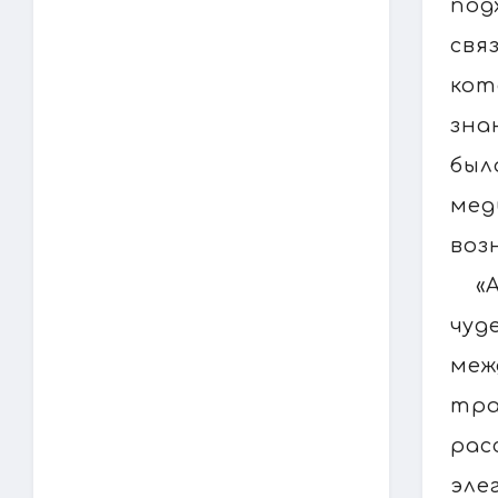
под
свя
кот
зна
был
мед
воз
«
чуд
меж
тра
рас
эле