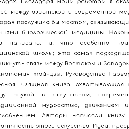
ходах. Благодаря моим работам я ока
зей между азиатской и современной ме
орая послужила бы мостом, связывающи
ниями биологической медицины. Након
а написана, и, что особенно при
ицинской школы; это самая подходящ
никнуть связь между Востоком и Западом
Анатомия тай-цзы. Руководство Гарва
есная, изящная книга, охватывающая
ду наукой и искусством, совреме
диционной мудростью, движением и
слаблением. Авторы написали книгу
гантность этого искусства. Идеи, прозр