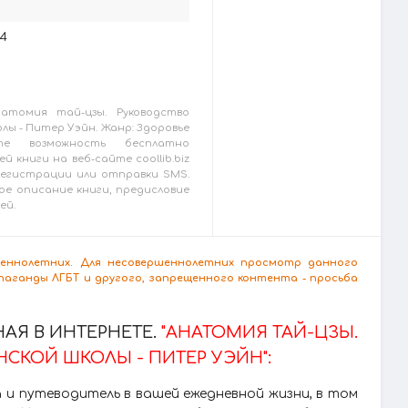
24
атомия тай-цзы. Руководство
лы - Питер Уэйн. Жанр: Здоровье
е возможность бесплатно
й книги на веб-сайте coollib.biz
 регистрации или отправки SMS.
ое описание книги, предисловие
ей.
ршеннолетних. Для несовершеннолетних просмотр данного
аганды ЛГБТ и другого, запрещенного контента - просьба
АЯ В ИНТЕРНЕТЕ.
"АНАТОМИЯ ТАЙ-ЦЗЫ.
СКОЙ ШКОЛЫ - ПИТЕР УЭЙН":
ка и путеводитель в вашей ежедневной жизни, в том