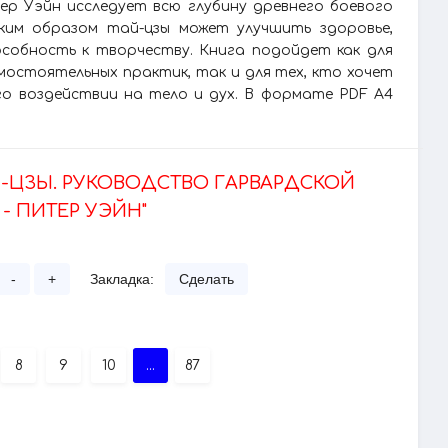
тер Уэйн исследует всю глубину древнего боевого
аким образом тай-цзы может улучшить здоровье,
собность к творчеству. Книга подойдет как для
мостоятельных практик, так и для тех, кто хочет
о воздействии на тело и дух. В формате PDF A4
-ЦЗЫ. РУКОВОДСТВО ГАРВАРДСКОЙ
 ПИТЕР УЭЙН"
-
+
Закладка:
Сделать
8
9
10
...
87