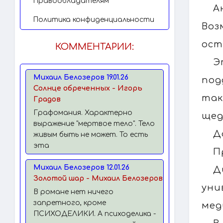
Правообладателям
А
Политика конфиденциальности
Воз
ос
КОММЕНТАРИИ:
Э
Михаил Белозеров 19.01.26
под
Солнце обреченных - Игорь
так
Градов
Графомания. Характерно
щед
выражение "мертвое тело". Тело
Д
живым быть не может. То есть
эта
П
Михаил Белозеров 12.01.26
Д
Золотой шар - Михаил Белозеров
ун
В романе нет ничего
запретного, кроме
мед
ПСИХОДЕЛИКИ. А психоделика -