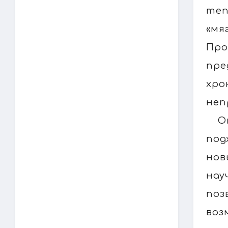
теп
«мя
Пр
пре
хро
неп
О
под
нов
нау
поз
воз