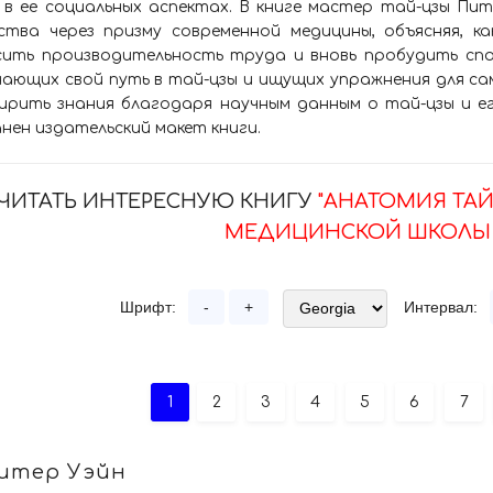
 в ее социальных аспектах. В книге мастер тай-цзы Пи
сства через призму современной медицины, объясняя, к
сить производительность труда и вновь пробудить спо
ающих свой путь в тай-цзы и ищущих упражнения для са
ирить знания благодаря научным данным о тай-цзы и ег
нен издательский макет книги.
ЧИТАТЬ ИНТЕРЕСНУЮ КНИГУ
"АНАТОМИЯ ТАЙ
МЕДИЦИНСКОЙ ШКОЛЫ -
Шрифт:
-
+
Интервал:
1
2
3
4
5
6
7
итер Уэйн