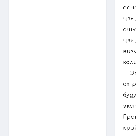
осн
цзы
ощу
цзы
виз
кол
Э
стр
буд
экс
Гра
кра