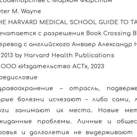
 соавторстве с Марком Фюрстом
eter M. Wayne
HE HARVARD MEDICAL SCHOOL GUIDE TO TA
ечатается с разрешения Book Crossing Bord
еревод с английского Анваер Александр 
 2013 by Harvard Health Publications
 ООО «Издательство АСТ», 2023
редисловие
дравоохранение – отрасль, подверж
рые болезни исчезают – либо сами, 
уги занимают их место. Новые ме
жиданные проблемы. Личные и обще
ровья и долголетия не выдерживают