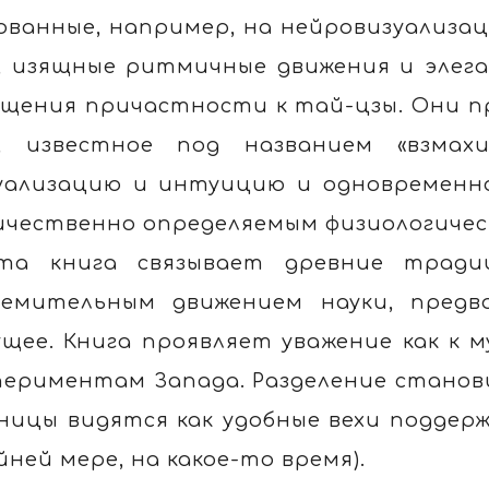
ованные, например, на нейровизуализаци
, изящные ритмичные движения и эле
щения причастности к тай-цзы. Они п
, известное под названием «взмахи
уализацию и интуицию и одновременно
ичественно определяемым физиологичес
та книга связывает древние тради
емительным движением науки, предв
ущее. Книга проявляет уважение как к 
периментам Запада. Разделение станов
ницы видятся как удобные вехи поддер
йней мере, на какое-то время).