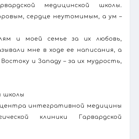
рвардской медицинской школы.
оровым, сердце неутомимым, а ум –
ям и моей семье за их любовь,
зывали мне в ходе ее написания, а
остоку и Западу – за их мудрость,
й школы
о центра интегративной медицины
ической клиники Гарвардской