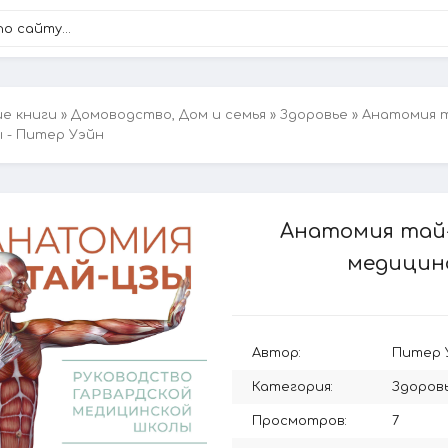
ие книги
»
Домоводство, Дом и семья
»
Здоровье
» Анатомия т
 - Питер Уэйн
Анатомия тай-
медицин
Автор:
Питер 
Категория:
Здоров
Просмотров:
7