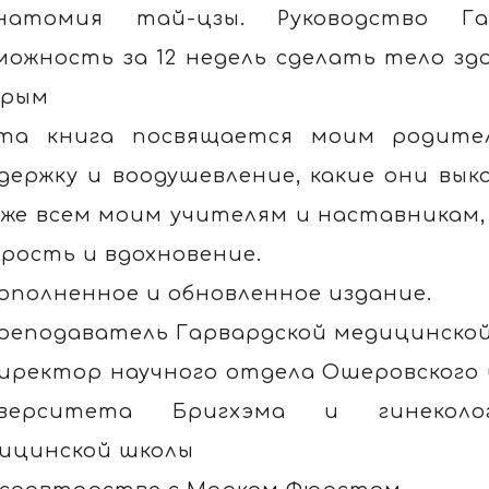
натомия тай-цзы. Руководство Га
можность за 12 недель сделать тело зд
трым
та книга посвящается моим родител
держку и воодушевление, какие они выка
же всем моим учителям и наставникам, В
рость и вдохновение.
ополненное и обновленное издание.
реподаватель Гарвардской медицинско
иректор научного отдела Ошеровског
иверситета Бригхэма и гинеколог
ицинской школы