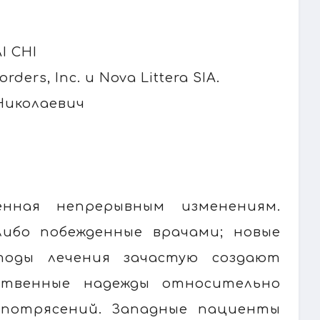
I CHI
ers, Inc. и Nova Littera SIA.
Николаевич
енная непрерывным изменениям.
либо побежденные врачами; новые
тоды лечения зачастую создают
ственные надежды относительно
 потрясений. Западные пациенты