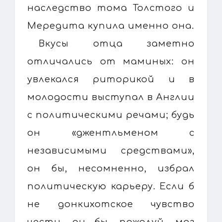
наследство тома Толстого и
Мередита купила именно она.
Вкусы отца заметно
отличались от маминых: он
увлекался риторикой и в
молодости выступал в Англии
с политическими речами; будь
он «джентльменом с
независимыми средствами»,
он бы, несомненно, избрал
политическую карьеру. Если б
не донкихотское чувство
чести, он бы, пожалуй, мог