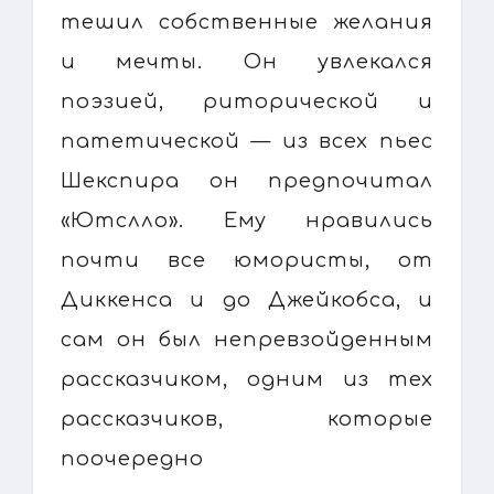
тешил собственные желания
и мечты. Он увлекался
поэзией, риторической и
патетической — из всех пьес
Шекспира он предпочитал
«Ютслло». Ему нравились
почти все юмористы, от
Диккенса и до Джейкобса, и
сам он был непревзойденным
рассказчиком, одним из тех
рассказчиков, которые
поочередно