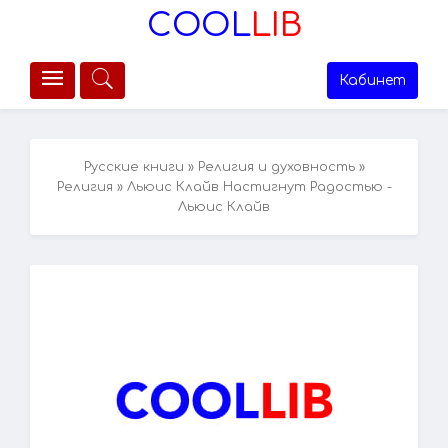
COOL
LIB
Кабинет
Русские книги
»
Религия и духовность
»
Религия
» Льюис Клайв Настигнут Радостью -
Льюис Клайв