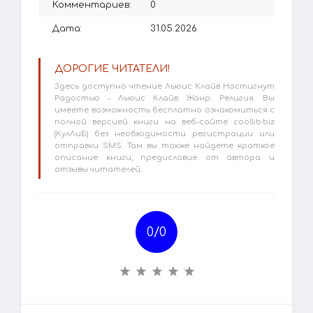
Комментариев:
0
Дата:
31.05.2026
ДОРОГИЕ ЧИТАТЕЛИ!
Здесь доступно чтение Льюис Клайв Настигнут
Радостью - Льюис Клайв. Жанр: Религия. Вы
имеете возможность бесплатно ознакомиться с
полной версией книги на веб-сайте coollib.biz
(КулЛиБ) без необходимости регистрации или
отправки SMS. Там вы также найдете краткое
описание книги, предисловие от автора и
отзывы читателей.
0/
0