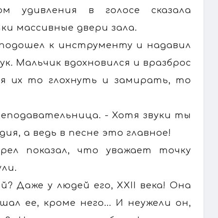
м удивления в голосе сказала
и массивные двери зала.
л подошел к инструменту и надавил
ук. Мальчик вдохновился и вразброс
ляя их то глохнуть и замирать, то
преподавательница. - Хотя звуки ты
я, а ведь в песне это главное!
арел показал, что уважает точку
ули.
? Даже у людей его, XXII века! Она
ал ее, кроме него... И неужели он,