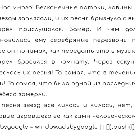
 Нас много! Бесконечные потоки, лавины!
везды заплясали, и их песня брызнула с в
арел прислушался. Замер. И чем д
новились ему серебряные перезвоны п
ее он понимал, как передать это в музык
арел бросился в комнату. Через секу
еслась их песня! Та самая, что в течен
и! Та самая, что была одной из последни
ебеса замерли.
 песня звезд все лилась и лилась, нет,
рвые игравшего ее как гимн человеческом
bygoogle = window.adsbygoogle || []).push({}