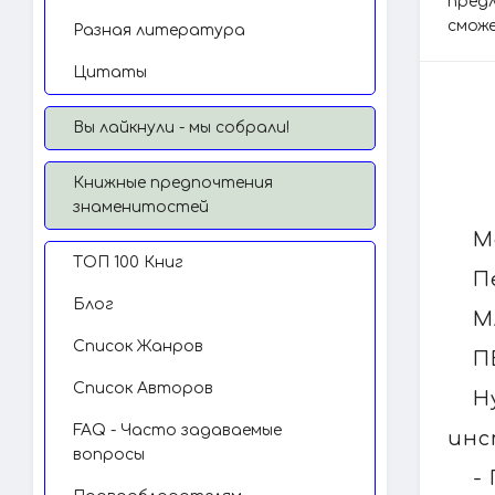
предл
сможе
Разная литература
Цитаты
Вы лайкнули - мы собрали!
Книжные предпочтения
знаменитостей
М
TОП 100 Книг
П
Блог
М
Список Жанров
П
Список Авторов
Н
FAQ - Часто задаваемые
инс
вопросы
-