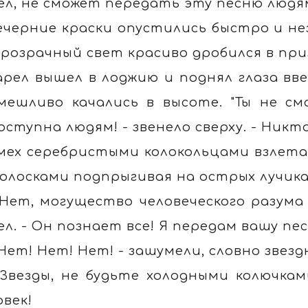
ел, не сможет передать эту песню людя
ечерние краски опустились быстро и нез
прозрачный свет красиво дробился в при
арел вышел в лоджию и поднял глаза вве
мешливо качались в высоте. "Ты не с
оступна людям! - звенело сверху. - Никто
мех серебристыми колокольцами взлетал
олосками подпрыгивая на острых лучиках
 Нет, могущество человеческого разума 
ел. - Он познает все! Я передам вашу пе
 Нет! Нет! Нет! - зашумели, словно звездн
 Звезды, не будьте холодными колючкам
овек!