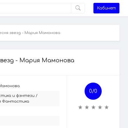
Кабинет
есня звезд - Мария Мамонова
звезд - Мария Мамонова
Мамонова
0/
0
тика и фэнтези
/
я Фантастика