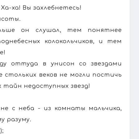
 Ха-ха! Вы захлебнетесь!
ысоты.
ольше он слушал, тем понятнее
однебесных колокольчиков, и тем
е!
нду оттуда в унисон со звездами
ие стольких веков не могли постичь
х тайн недоступных звезд!
 не с неба - из комнаты мальчика,
у разуму.
);