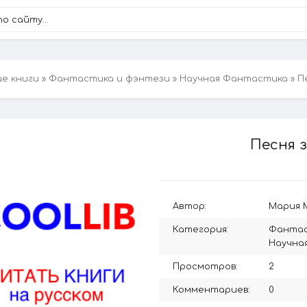
ие книги
»
Фантастика и фэнтези
»
Научная Фантастика
» П
Песня 
Автор:
Мария 
Категория:
Фантас
Научна
Просмотров:
2
Комментариев:
0