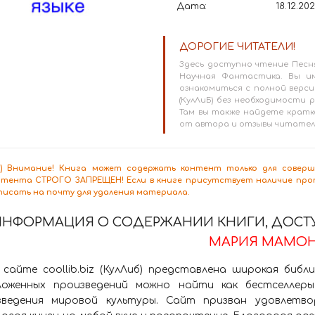
Дата:
18.12.20
ДОРОГИЕ ЧИТАТЕЛИ!
Здесь доступно чтение Песня
Научная Фантастика. Вы и
ознакомиться с полной версие
(КулЛиБ) без необходимости
Там вы также найдете кратк
от автора и отзывы читател
8+) Внимание! Книга может содержать контент только для сове
нтента СТРОГО ЗАПРЕЩЕН! Если в книге присутствует наличие проп
писать на почту для удаления материала.
ИНФОРМАЦИЯ О СОДЕРЖАНИИ КНИГИ, ДОСТУ
МАРИЯ МАМОН
 сайте coollib.biz (КулЛиб) представлена широкая биб
ложенных произведений можно найти как бестселлеры
зведения мировой культуры. Сайт призван удовлетво