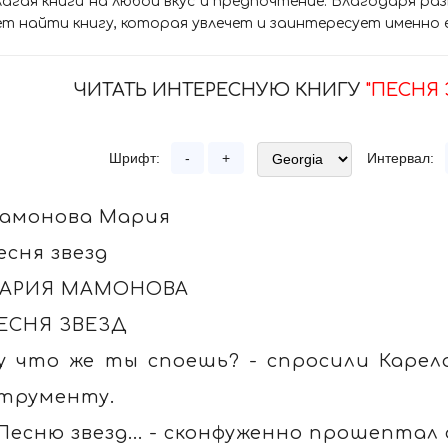
агая книги на любой вкус и предпочтение. Благодаря р
т найти книгу, которая увлечет и заинтересует именно 
ЧИТАТЬ ИНТЕРЕСНУЮ КНИГУ
"ПЕСНЯ
Шрифт:
-
+
Интервал:
амонова Мария
есня звезд
АРИЯ МАМОНОВА
ЕСНЯ ЗВЕЗД
у что же ты споешь? - спросили Карела
трументу.
 Песню звезд... - сконфуженно прошептал 