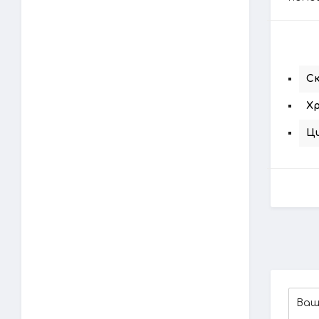
Ск
Хр
Ц