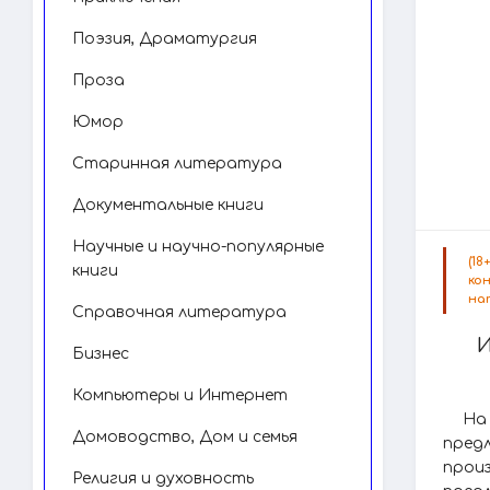
Поэзия, Драматургия
Проза
Юмор
Старинная литература
Документальные книги
Научные и научно-популярные
(1
книги
ко
на
Справочная литература
Бизнес
Компьютеры и Интернет
На
Домоводство, Дом и семья
пред
прои
Религия и духовность