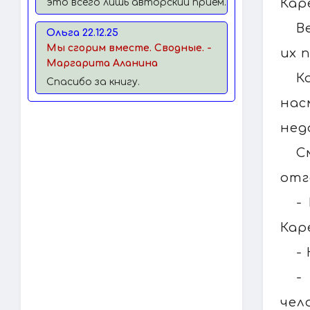
Кар
это всего лишь авторский прием.
В
Ольга 22.12.25
Мы сгорим вместе. Сводные. -
их 
Маргарита Аланина
К
Спасибо за книгу.
нас
нед
С
отг
-
Кар
-
-
чел