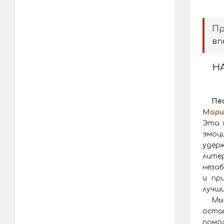
Пр
вп
Н
Пе
Мари
Эта 
эмоц
удерж
лите
незаб
и пр
лучши
Мы
оста
помо