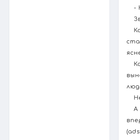
-
З
К
ста
ясн
К
вын
люд
Н
А
впе
(ads