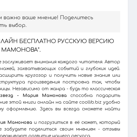
м важно ваше мнение! Поделитесь
ть выбор.
ОНЛАЙН БЕСПЛАТНО РУССКУЮ ВЕРСИЮ
Я МАМОНОВА".
е заслуживает внимания каждого читателя. Автор
онажей, захватывающих событий и глубоких идей.
асширить кругозор и получить новые знания или
структура произведения построена так, чтобы
цы. Независимо от жанра - будь то классическая
 звезд - Мария Мамонова
способна подарить
ие этой книги онлайн на сайте coollib.biz удобно
му оформлению. Здесь вы всегда сможете найти
рия Мамонова
и погрузиться в её сюжет, который
е забудьте поделиться своим мнением - отзывы
держивают развитие нашего ресурса.