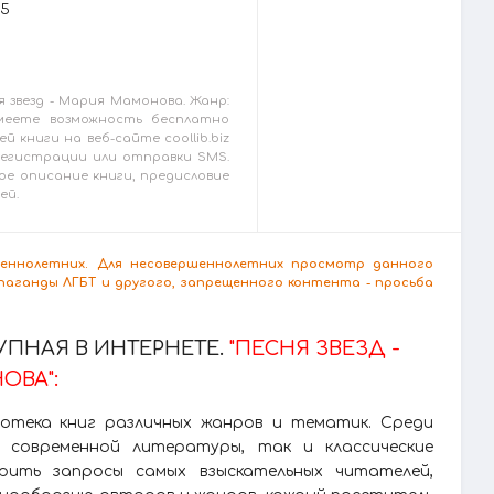
25
 звезд - Мария Мамонова. Жанр:
меете возможность бесплатно
й книги на веб-сайте coollib.biz
 регистрации или отправки SMS.
ое описание книги, предисловие
ей.
ршеннолетних. Для несовершеннолетних просмотр данного
аганды ЛГБТ и другого, запрещенного контента - просьба
ПНАЯ В ИНТЕРНЕТЕ.
"ПЕСНЯ ЗВЕЗД -
ОВА":
лиотека книг различных жанров и тематик. Среди
 современной литературы, так и классические
рить запросы самых взыскательных читателей,