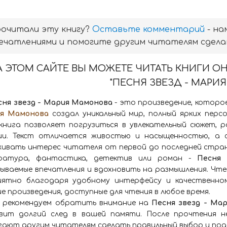
очитали эту книгу?
Оставьте комментарий
- на
ечатлениями и помогите другим читателям сдела
А ЭТОМ САЙТЕ ВЫ МОЖЕТЕ ЧИТАТЬ КНИГИ 
"ПЕСНЯ ЗВЕЗД - МАРИ
сня звезд - Мария Мамонова
- это произведение, которо
я Мамонова
создал уникальный мир, полный ярких перс
книга позволяет погрузиться в увлекательный сюжет, р
ии. Текст отличается живостью и насыщенностью, а 
ивать интерес читателя от первой до последней страни
ратура, фантастика, детектив или роман -
Песня
ываемые впечатления и вдохновить на размышления. Чтен
иятно благодаря удобному интерфейсу и качественно
е произведения, доступные для чтения в любое время.
 рекомендуем обратить внимание на
Песня звезд - Ма
вит долгий след в вашей памяти. После прочтения н
гают другим читателям сделать правильный выбор и под