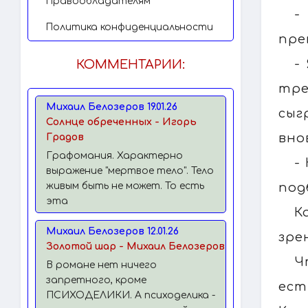
Правообладателям
-
Политика конфиденциальности
пре
-
КОММЕНТАРИИ:
тре
Михаил Белозеров 19.01.26
сыг
Солнце обреченных - Игорь
вно
Градов
Графомания. Характерно
-
выражение "мертвое тело". Тело
под
живым быть не может. То есть
эта
К
Михаил Белозеров 12.01.26
зре
Золотой шар - Михаил Белозеров
Ч
В романе нет ничего
запретного, кроме
ест
ПСИХОДЕЛИКИ. А психоделика -