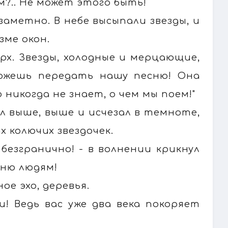
м?.. Не может этого быть!
аметно. В небе высыпали звезды, и
зме окон.
рх. Звезды, холодные и мерцающие,
можешь передать нашу песню! Она
 никогда не знает, о чем мы поем!"
 выше, выше и исчезал в темноте,
 колючих звездочек.
безгранично! - в волнении крикнул
сню людям!
ое эхо, деревья.
и! Ведь вас уже два века покоряет