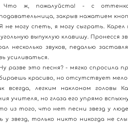
 Что ж, пожалуйста! - с оттенко
подавательница, закрыв нажатием кнопк
 Я не могу спеть, я могу сыграть. Каре
угольную выпуклую клавишу. Пронесся зв
рал несколько звуков, педалью застав
вь усиливаться.
 Ну разве это песня? - мягко спросила 
бираешь красиво, но отсутствует мелоди
ак всегда, легким наклоном головы К
ния учителя, но глаза его упрямо вспыхн
то из того, что нет песни звезд у людей
ь у звезд, только никто никогда не слыш