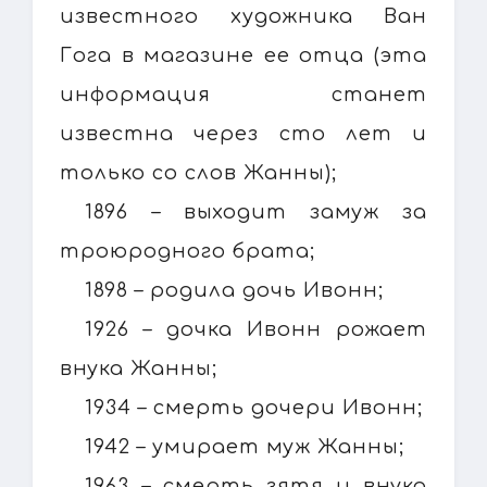
известного художника Ван
Гога в магазине ее отца (эта
информация станет
известна через сто лет и
только со слов Жанны);
1896 – выходит замуж за
троюродного брата;
1898 – родила дочь Ивонн;
1926 – дочка Ивонн рожает
внука Жанны;
1934 – смерть дочери Ивонн;
1942 – умирает муж Жанны;
1963 – смерть зятя и внука