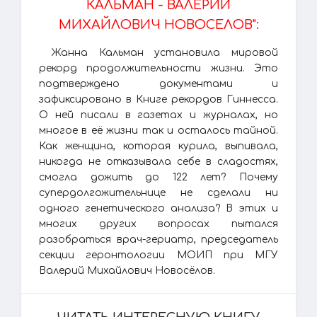
КАЛЬМАН - ВАЛЕРИЙ
МИХАЙЛОВИЧ НОВОСЕЛОВ":
Жанна Кальман установила мировой
рекорд продолжительности жизни. Это
подтверждено документами и
зафиксировано в Книге рекордов Гиннесса.
О ней писали в газетах и журналах, но
многое в её жизни так и осталось тайной.
Как женщина, которая курила, выпивала,
никогда не отказывала себе в сладостях,
смогла дожить до 122 лет? Почему
супердолгожительнице не сделали ни
одного генетического анализа? В этих и
многих других вопросах пытался
разобраться врач-гериатр, председатель
секции геронтологии МОИП при МГУ
Валерий Михайлович Новосёлов.