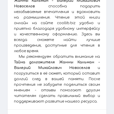
Жанны Кальман - Валерий Михайлович
Новоселов
способна подарить
незабываемые впечатления и вдохновить
на размышления. Чтение этой книги
онлайн на сайте coollib.biz удобно и
приятно благодаря удобному интерфейсу
и качественному оформлению. Здесь вы
всегда сможете найти лучшие
произведения, доступные для чтения в
любое время.
Мы рекомендуем обратить внимание на
Тайна долгожителя Жанны Кальман -
Валерий Михайлович Новоселов
и
погрузиться в её сюжет, который оставит
долгий след в вашей памяти. После
прочтения не забудьте поделиться своим
мнением - отзывы помогают другим
читателям сделать правильный выбор и
поддерживают развитие нашего ресурса.