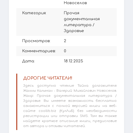
Новоселов
Категория:
Прочая
документальная
литература
/
Здоровье
Просмотров:
2
Комментариев:
0
Дата:
18.12.2025
ДОРОГИЕ ЧИТАТЕЛИ!
Здесь доступно чтение Тайна долгожителя
Жанны Кальман - Валерий Михайлович Новоселов.
Жанр: Прочая документальная литература /
Здоровье. Вы имеете возможность бесплатно
ознакомиться с полной версией книги на веб-
сайте coollib.biz (КулЛиБ) без необходимости
регистрации или отправки SMS. Там вы также
найдете краткое описание книги, предисловие
от автора и отзывы читателей.