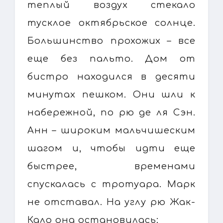
теплый воздух стекало
тусклое октябрьское солнце.
Большинство прохожих – все
еще без пальто. Дом от
бистро находился в десяти
минутах пешком. Они шли к
набережной, по рю де ля Сэн.
Анн – широким мальчишеским
шагом и, чтобы идти еще
быстрее, временами
спускалась с тротуара. Марк
не отставал. На углу рю Жак-
Кало она остановилась: