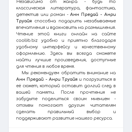
Независимо от жанра - будь то
классическая литература, фантастика,
детектив или роман -
Анн Предай - Анри
Труайя
способна подарить незабываемые
впечатления и вдохновить на размышления.
Чтение этой книги онлайн на сайте
coollib.biz удобно и приятно благодаря
удобному интерфейсу и качественному
оформлению. Здесь вы всегда сможете
найти лучшие произведения, доступные
для чтения в любое время.
Мы рекомендуем обратить внимание на
Анн Предай - Анри Труайя
и погрузиться в
её сюжет, который оставит долгий след в
вашей памяти. После прочтения не
забудьте поделиться своим мнением -
отзывы помогают другим читателям
сделать правильный выбор и
поддерживают развитие нашего ресурса.