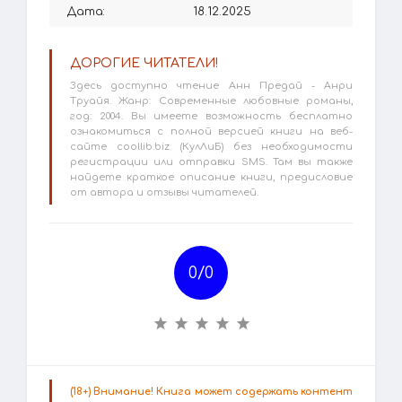
Дата:
18.12.2025
ДОРОГИЕ ЧИТАТЕЛИ!
Здесь доступно чтение Анн Предай - Анри
Труайя. Жанр: Современные любовные романы,
год: 2004. Вы имеете возможность бесплатно
ознакомиться с полной версией книги на веб-
сайте coollib.biz (КулЛиБ) без необходимости
регистрации или отправки SMS. Там вы также
найдете краткое описание книги, предисловие
от автора и отзывы читателей.
0/
0
(18+) Внимание! Книга может содержать контент