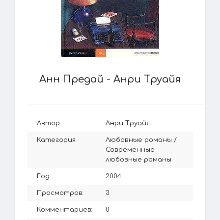
Анн Предай - Анри Труайя
Автор:
Анри Труайя
Категория:
Любовные романы
/
Современные
любовные романы
Год:
2004
Просмотров:
3
Комментариев:
0