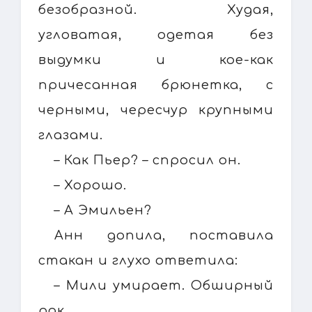
безобразной. Худая,
угловатая, одетая без
выдумки и кое-как
причесанная брюнетка, с
черными, чересчур крупными
глазами.
– Как Пьер? – спросил он.
– Хорошо.
– А Эмильен?
Анн допила, поставила
стакан и глухо ответила:
– Мили умирает. Обширный
рак.