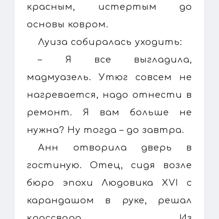
красным, истертым до
основы ковром.
Луиза собиралась уходить:
– Я все выгладила,
мадмуазель. Утюг совсем не
нагревается, надо отнести в
ремонт. Я вам больше не
нужна? Ну тогда – до завтра.
Анн отворила дверь в
гостиную. Отец, сидя возле
бюро эпохи Людовика XVI с
карандашом в руке, решал
кроссворд. Из