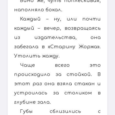
Вино же, чуть поплескивая,
наполняло бокал.
Каждый – ну, или почти
каждый – вечер, возвращаясь
из издательства, она
забегала в «Старину Жоржа».
Утолить жажду.
Чаще всего это
происходило за стойкой. В
этот раз она взяла стакан и
устроилась за столиком в
глубине зала.
Губы сблизились с