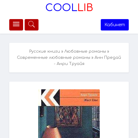
COOL
LIB
Кабинет
Русские книги
»
Любовные романы
»
Современные любовные романы
» Анн Предай
- Анри Труайя