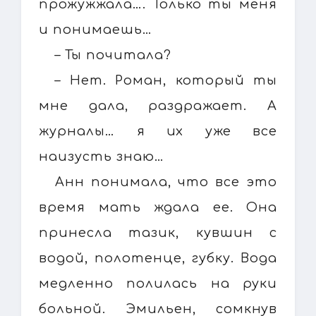
прожужжала…. Только ты меня
и понимаешь…
– Ты почитала?
– Нет. Роман, который ты
мне дала, раздражает. А
журналы… я их уже все
наизусть знаю…
Анн понимала, что все это
время мать ждала ее. Она
принесла тазик, кувшин с
водой, полотенце, губку. Вода
медленно полилась на руки
больной. Эмильен, сомкнув