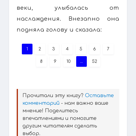
веки, улыбалась от
наслаждения. Внезапно она
подняла голову и сказала:
1
2
3
4
5
6
7
8
9
10
...
52
Прочитали эту книгу?
Оставьте
комментарий
- нам важно ваше
мнение! Поделитесь
впечатлениями и помогите
другим читателям сделать
выбор.