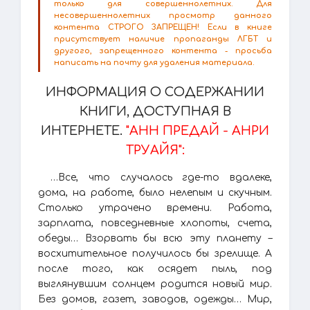
только для совершеннолетних. Для
несовершеннолетних просмотр данного
контента СТРОГО ЗАПРЕЩЕН! Если в книге
присутствует наличие пропаганды ЛГБТ и
другого, запрещенного контента - просьба
написать на почту для удаления материала.
ИНФОРМАЦИЯ О СОДЕРЖАНИИ
КНИГИ, ДОСТУПНАЯ В
ИНТЕРНЕТЕ.
"АНН ПРЕДАЙ - АНРИ
ТРУАЙЯ":
…Все, что случалось где-то вдалеке,
дома, на работе, было нелепым и скучным.
Столько утрачено времени. Работа,
зарплата, повседневные хлопоты, счета,
обеды… Взорвать бы всю эту планету –
восхитительное получилось бы зрелище. А
после того, как осядет пыль, под
выглянувшим солнцем родится новый мир.
Без домов, газет, заводов, одежды… Мир,