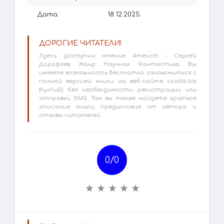
Дата:
18.12.2025
ДОРОГИЕ ЧИТАТЕЛИ!
Здесь доступно чтение Атеист - Сергей
Дорофеев. Жанр: Научная Фантастика. Вы
имеете возможность бесплатно ознакомиться с
полной версией книги на веб-сайте coollib.biz
(КулЛиБ) без необходимости регистрации или
отправки SMS. Там вы также найдете краткое
описание книги, предисловие от автора и
отзывы читателей.
0/
0