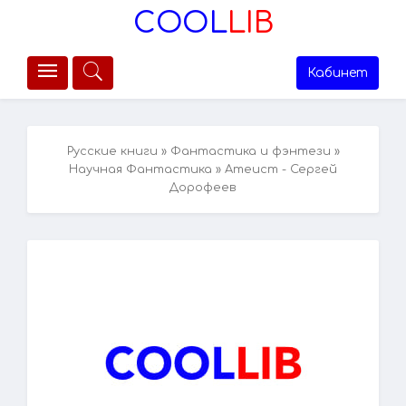
COOL
LIB
Кабинет
Русские книги
»
Фантастика и фэнтези
»
Научная Фантастика
» Атеист - Сергей
Дорофеев