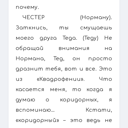
почему.
ЧЕСТЕР (Норману).
Заткнись, ты смущаешь
моего друга Теда. (Теду) Не
обращай внимания на
Нормана, Тед, он просто
дразнит тебя, вот и все. Это
из «Квадрофении». Что
касается меня, то когда я
думаю о коридорных, я
вспоминаю… Кстати,
«коридорный» – это ведь не