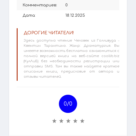
Комментариев:
0
Дата:
18.12.2025
ДОРОГИЕ ЧИТАТЕЛИ!
Здесь доступно чтение Человек из Голливуда -
Квентин Тарантино. Жанр: Драматургия. Вы
имеете возможность бесплатно ознакомиться с
полной версией книги на веб-сайте coollib.biz
(КулЛиБ) без необходимости регистрации или
отправки SMS. Там вы также найдете краткое
описание книги, предисловие от автора и
отзывы читателей.
0/
0