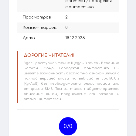
фэнтези
/
Городская
фантастика
Просмотров:
2
Комментариев:
0
Дата:
18.12.2025
ДОРОГИЕ ЧИТАТЕЛИ!
Здесь доступно чтение Щедрый вечер - Вероника
Батхен. Жанр: Городская фантастика. Вы
имеете возможность бесплатно ознакомиться с
полной версией книги на веб-сайте coollib.biz
(КулЛиБ) без необходимости регистрации или
отправки SMS. Там вы также найдете краткое
описание книги, предисловие от автора и
отзывы читателей.
0/
0