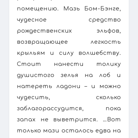
помещению. Мазь Бом-Бэнге,
чудесное средство
рождественских эльфов,
возвращающее легкость
крыльям и силу волшебству.
Стоит нанести толику
душистого зелья на лоб и
натереть ладони – и можно
чудесить, сколько
заблагорассудится, пока
запах не выветрится. …Вот
только мази осталось едва на