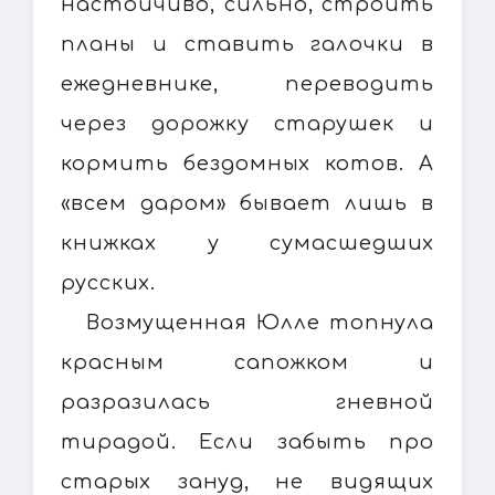
настойчиво, сильно, строить
планы и ставить галочки в
ежедневнике, переводить
через дорожку старушек и
кормить бездомных котов. А
«всем даром» бывает лишь в
книжках у сумасшедших
русских.
Возмущенная Юлле топнула
красным сапожком и
разразилась гневной
тирадой. Если забыть про
старых зануд, не видящих