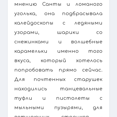
мнению Санты и ломаного
уголька, она подбрасывала
калейдоскопы с ледяными
узорами, шарики со
снежинками и волшебные
карамельки именно того
вкуса, который хотелось
попробовать прямо сейчас.
Для почтенных старушек
находились танцевальные
туфли и пистолеты с
мыльными пузырями, для