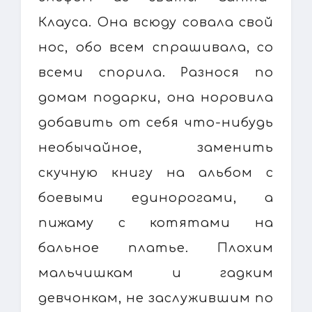
Клауса. Она всюду совала свой
нос, обо всем спрашивала, со
всеми спорила. Разнося по
домам подарки, она норовила
добавить от себя что-нибудь
необычайное, заменить
скучную книгу на альбом с
боевыми единорогами, а
пижаму с котятами на
бальное платье. Плохим
мальчишкам и гадким
девчонкам, не заслужившим по