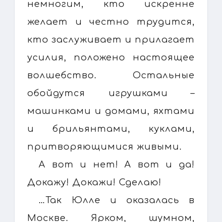
немногим, кто искренне
желает и честно трудится,
кто заслуживает и прилагает
усилия, положено настоящее
волшебство. Остальные
обойдутся игрушками –
машинками и домами, яхтами
и брильянтами, куклами,
притворяющимися живыми.
А вот и нет! А вот и да!
Докажу! Докажи! Сделаю!
…Так Юлле и оказалась в
Москве. Ярком, шумном,