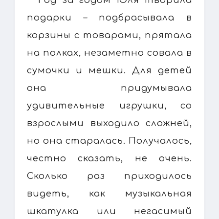
Год за годом Юля творила
подарки – подбрасывала в
корзины с товарами, прятала
на полках, незаметно совала в
сумочки и мешки. Для детей
она придумывала
удивительные игрушки, со
взрослыми выходило сложней,
но она старалась. Получалось,
честно сказать, не очень.
Сколько раз приходилось
видеть, как музыкальная
шкатулка или негасимый