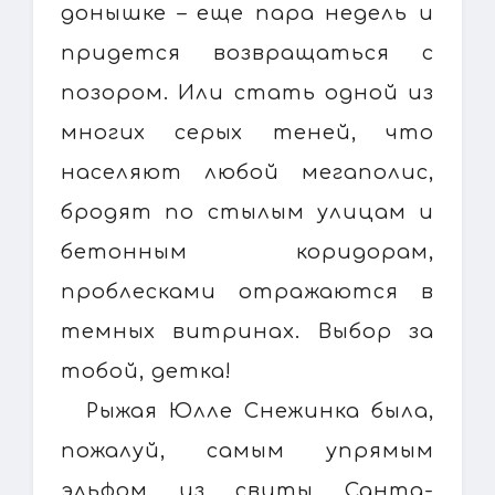
донышке – еще пара недель и
придется возвращаться с
позором. Или стать одной из
многих серых теней, что
населяют любой мегаполис,
бродят по стылым улицам и
бетонным коридорам,
проблесками отражаются в
темных витринах. Выбор за
тобой, детка!
Рыжая Юлле Снежинка была,
пожалуй, самым упрямым
эльфом из свиты Санта-