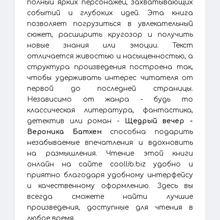
полный ярких персонажей, захватывающих
событий и глубоких идей. Эта книга
позволяет погрузиться в увлекательный
сюжет, расширить кругозор и получить
новые знания или эмоции. Текст
отличается живостью и насыщенностью, а
структура произведения построена так,
чтобы удерживать интерес читателя от
первой до последней страницы.
Независимо от жанра - будь то
классическая литература, фантастика,
детектив или роман -
Щедрый вечер -
Вероника Батхен
способна подарить
незабываемые впечатления и вдохновить
на размышления. Чтение этой книги
онлайн на сайте coollib.biz удобно и
приятно благодаря удобному интерфейсу
и качественному оформлению. Здесь вы
всегда сможете найти лучшие
произведения, доступные для чтения в
любое время.