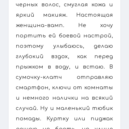
черных волос, смуглая кожа и
яркий макияж. Настоящая
женщина-вамп. Не хочу
портить ей боевой настрой,
поэтому улыбаюсь, делаю
глубокий вздох, как перед
прыжком в воду, и встаю. В
сумочку-клатч отправляю
смартфон, ключи от комнаты
и немного налички на всякий
случай. Ну и маленький тюбик
помады. Куртку или пиджак
решаю не брать, на улице