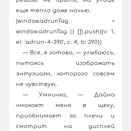
еще тепло даже ночью.
(window.adrunTag =
window.adrunTag || []).push({v: 1,
el: 'adrun-4-390', c: 4, b: 390})
— Все, я готова, — улыбаюсь,
пытаясь изображать
энтузиазм, которого совсем
не чувствую.
— Умничка, — Дайна
чмокает меня в щеку,
приобнимает за плечи и
смотрит на дисплей