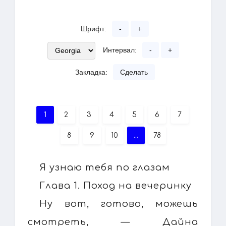
Шрифт:
-
+
Интервал:
-
+
Закладка:
Сделать
1
2
3
4
5
6
7
8
9
10
...
78
Я узнаю тебя по глазам
Глава 1. Поход на вечеринку
Ну вот, готово, можешь
смотреть, — Дайна