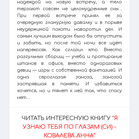
надеждой на новую встречу, а тело
терзают совсем не целомудренные сны…
При первой встрече принял её за
очередную гламурную давалку и в порыве
неудержимой похоти наворотил дел. И
самым лучшим выходом было бы отпустить
и забыть, но после той ночи все идёт
наперекосяк. Как сглазил кто. Вместо
разгульных сборищ — учеба и протирание
штанов в офисе, вместо одноразовых
девиц — игры с собственной фантазией. И
одна сероглазая заноза, занозой
застрявшая в памяти. И избавиться
хочется, но и тянет к ней так, что спасу
нет…
ЧИТАТЬ ИНТЕРЕСНУЮ КНИГУ
"Я
УЗНАЮ ТЕБЯ ПО ГЛАЗАМ (СИ) -
КОВАЛЕВА АННА"