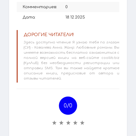
Комментариев:
0
Дата:
18.12.2025
ДОРОГИЕ ЧИТАТЕЛИ!
Здесь доступно чтение Я узнаю тебя по глазам
(СИ) - Ковалева Анна. Жанр: Любовные романы. Вы
имеете возможность бесплатно ознакомиться с
полной версией книги на веб-сайте coollib.biz
(КулЛиБ) без необходимости регистрации или
отправки SMS. Там вы также найдете краткое
описание книги, предисловие от автора и
отзывы читателей.
0/
0