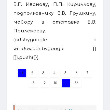
В.Г. Иванову, П.П. Кириллову,
подполковнику В.В. Грушкину,
майору в отставке В.В.
Прилежаеву.
(adsbygoogle =
window.adsbygoogle ||
[]).push({});
1
2
3
4
5
6
7
8
9
10
...
86