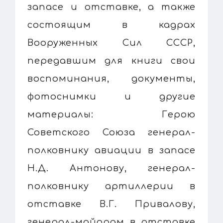
запасе и отставке, а также
состоящим в кадрах
Вооруженных Сил СССР,
передавшим для книги свои
воспоминания, документы,
фотоснимки и другие
материалы: Герою
Советского Союза генерал-
полковнику авиации в запасе
Н.Д. Антонову, генерал-
полковнику артиллерии в
отставке В.Г. Привалову,
генерал-майорам в отставке