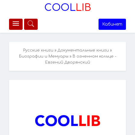
COOL
LIB
Кабинет
Русские книги
»
Документальные книги
»
Биографии и Мемуары
» В огненном кольце -
Евгений Дворянский