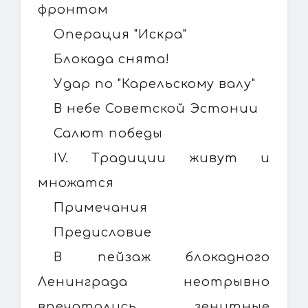
фронтом
Операция "Искра"
Блокада снята!
Удар по "Карельскому валу"
В небе Советской Эстонии
Салют победы
IV. Традиции живут и
множатся
Примечания
Предисловие
В пейзаж блокадного
Ленинграда неотрывно
впечатались зенитные