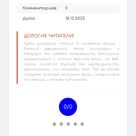
Комментариев:
0
Дата:
18.12.2025
ДОРОГИЕ ЧИТАТЕЛИ!
Здесь доступно чтение В огненном кольце -
Евгений Дворянский. Жанр: Биографии и
Мемуары. Вы имеете возможность бесплатно
ознакомиться с полной версией книги на веб-
сайте coollib.biz (КулЛиБ) без необходимости
регистрации или отправки SMS. Там вы также
найдете краткое описание книги, предисловие
от автора и отзывы читателей.
0/
0