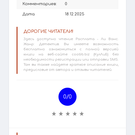
Комментариев:
0
Дата:
18.12.2025
ДОРОГИЕ ЧИТАТЕЛИ!
Здесь доступно чтение Расплата - Ли Ванс.
Жанр: Детектив. Вы имеете возможность
бесплатно ознакомиться с полной версией
книги на веб-сайте coollib.biz (КулЛиБ) без
необходимости регистрации или отправки SMS.
Там вы также найдете краткое описание книги,
предисловие от автора и отзывы читателей.
0/
0