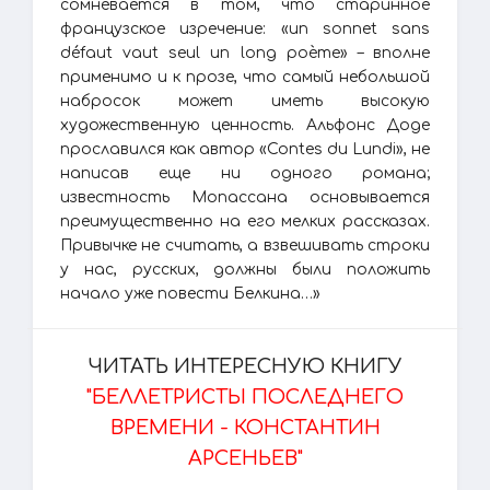
сомневается в том, что старинное
французское изречение: «un sonnet sans
défaut vaut seul un long poème» – вполне
применимо и к прозе, что самый небольшой
набросок может иметь высокую
художественную ценность. Альфонс Доде
прославился как автор «Contes du Lundi», не
написав еще ни одного романа;
известность Мопассана основывается
преимущественно на его мелких рассказах.
Привычке не считать, а взвешивать строки
у нас, русских, должны были положить
начало уже повести Белкина…»
ЧИТАТЬ ИНТЕРЕСНУЮ КНИГУ
"БЕЛЛЕТРИСТЫ ПОСЛЕДНЕГО
ВРЕМЕНИ - КОНСТАНТИН
АРСЕНЬЕВ"