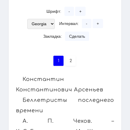
Шрифт:
-
+
Интервал:
-
+
Закладка:
Сделать
1
2
Константин
Константинович Арсеньев
Беллетристы последнего
времени
А. П. Чехов. –