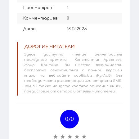
Просмотров:
1
Комментариев:
0
Дата:
18.12.2025
ДОРОГИЕ ЧИТАТЕЛИ!
Здесь доступно чтение Беллетристы
последнего времени - Константин Арсеньев.
Жанр: Критика. Вы имеете возможность
бесплатно ознакомиться с полной версией
книги на веб-сайте coollib.biz (КулЛиБ) без
необходимости регистрации или отправки SMS.
Там вы также найдете краткое описание книги,
предисловие от автора и отзывы читателей.
0/
0