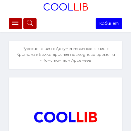
COOL
LIB
Кабинет
Русские книги
»
Документальные книги
»
Критика
» Беллетристы последнего времени
- Константин Арсеньев