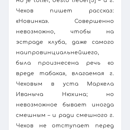
но je toller, desto lieber[3] – и г.
Чехов пишет рассказ:
«Новинка». Совершенно
невозможно, чтобы на
эстраде клуба, даже самого
наипровинциальнейшего,
была произнесена речь «о
вреде табака», влагаемая г.
Чеховым в уста Маркела
Иваныча Нюхина; но
невозможное бывает иногда
смешным – и ради смешного г.
Чехов не отступает перед