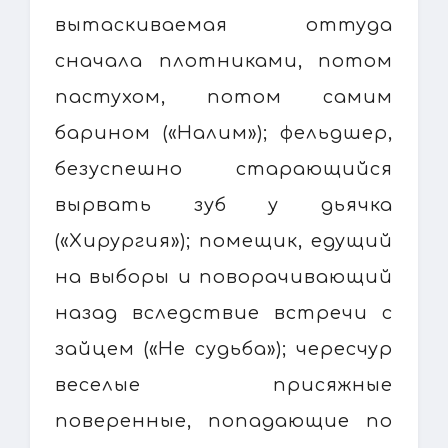
вытаскиваемая оттуда
сначала плотниками, потом
пастухом, потом самим
барином («Налим»); фельдшер,
безуспешно старающийся
вырвать зуб у дьячка
(«Хирургия»); помещик, едущий
на выборы и поворачивающий
назад вследствие встречи с
зайцем («Не судьба»); чересчур
веселые присяжные
поверенные, попадающие по