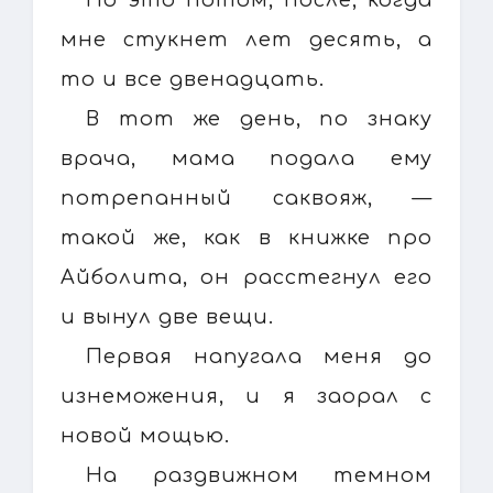
мне стукнет лет десять, а
то и все двенадцать.
В тот же день, по знаку
врача, мама подала ему
потрепанный саквояж, —
такой же, как в книжке про
Айболита, он расстегнул его
и вынул две вещи.
Первая напугала меня до
изнеможения, и я заорал с
новой мощью.
На раздвижном темном