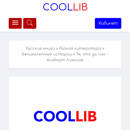
COOL
LIB
Кабинет
Русские книги
»
Разная литература
»
Великолепные истории
» Те, кто до нас -
Альберт Лиханов