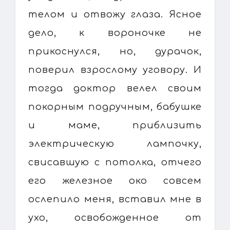
телом и отвожу глаза. Ясное
дело, к вороночке не
прикоснулся, но, дурачок,
поверил взрослому уговору. И
тогда доктор велел своим
покорным подручным, бабушке
и маме, приблизить
электрическую лампочку,
свисавшую с потолка, отчего
его железное око совсем
ослепило меня, вставил мне в
ухо, освобожденное от