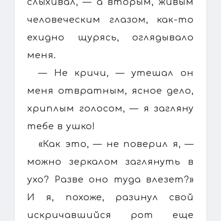
слыхивал, — а вторым, живым
человеческим глазом, как-то
ехидно щурясь, оглядывало
меня.
— Не кричи, — утешал он
меня отвратным, ясное дело,
хриплым голосом, — я загляну
тебе в ушко!
«Как это, — не поверил я, —
можно зеркалом заглянуть в
ухо? Разве оно туда влезет?»
И я, похоже, разинул свой
искричавшийся рот еще