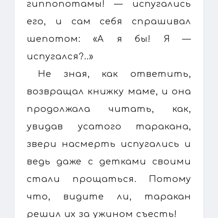
гиппопотамы! — испугались
его, и сам себя спрашивал
шепотом: «А я бы! Я —
испугался?..»
Не зная, как ответить,
возвращал книжку маме, и она
продолжала читать, как,
увидав усатого таракана,
звери насмерть испугались и
ведь даже с детками своими
стали прощаться. Потому
что, видите ли, таракан
решил их за ужином съесть!