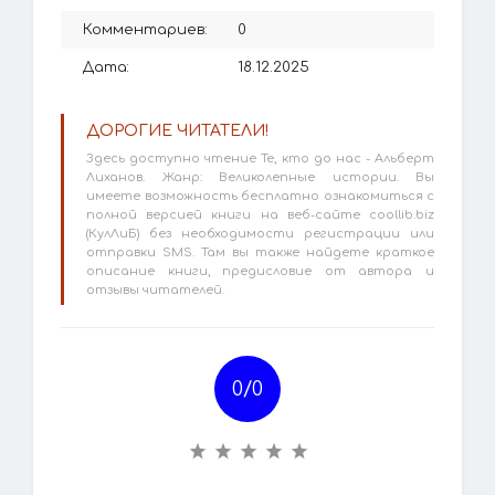
Комментариев:
0
Дата:
18.12.2025
ДОРОГИЕ ЧИТАТЕЛИ!
Здесь доступно чтение Те, кто до нас - Альберт
Лиханов. Жанр: Великолепные истории. Вы
имеете возможность бесплатно ознакомиться с
полной версией книги на веб-сайте coollib.biz
(КулЛиБ) без необходимости регистрации или
отправки SMS. Там вы также найдете краткое
описание книги, предисловие от автора и
отзывы читателей.
0/
0