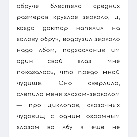
обруче блестело средних
размеров круглое зеркало, и,
когда доктор напялил на
голову обруч, водрузил зеркало
надо лбом, подзаслонив им
один свой глаз, мне
показалось, что предо мной
чудище. Оно сверлило,
слепило меня глазом-зеркалом
— про циклопов, сказочных
чудовищ с одним огромным
глазом во лбу я еще не