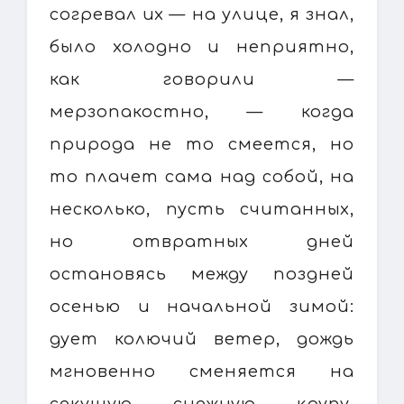
согревал их — на улице, я знал,
было холодно и неприятно,
как говорили —
мерзопакостно, — когда
природа не то смеется, но
то плачет сама над собой, на
несколько, пусть считанных,
но отвратных дней
остановясь между поздней
осенью и начальной зимой:
дует колючий ветер, дождь
мгновенно сменяется на
секущую снежную крупу,