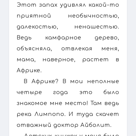
Этот запах удивлял какой-то
приятной необычностью,
далекостью, ненашестью.
Ведь камфарное дерево,
объясняла, отвлекая меня,
мама, наверное, растет в
Африке.
В Африке? В мои неполные
четыре года это было
знакомое мне место! Там ведь
река Лимпопо. И туда скачет
отважный доктор Айболит.
Детских книжек у меня было