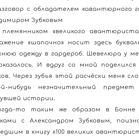
азговор с обладателем «авантюрного 
димиром Зубковым
 племянником «великого авантюриста
ажение «шапочно» носит здесь буква
хнюю одежду в гардероб. Шевелюра у ме
оказалось. И вдруг со мной поделилс
ков. Через зубья этой расчёски меня сл
ой-нибудь незначительный предме
увшей истории.
огда-то таким же образом в Бонне 
ками с Александром Зубковым, поиз
едшим в книгу «100 великих авантюрис