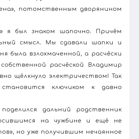
гена», потомственным дворянином
» я был знаком шапочно. Причём
льный смысл. Мы сдавали шапки и
ня была взлохмаченной, а расчёски
я собственной расчёской Владимир
овно щёлкнуло электричеством! Так
т становится ключиком к давно
поделился дальний родственник
носившимся на чужбине и ещё не
тов», но уже получившим нечаянное