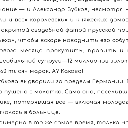
чание — и Александр Зубков, несмотря
ли и всех королевских и княжеских домов
покрытой свадебной фатой прусской при
ъехал, чтобы вскоре наводнить его собу
ового месяца прокутить, пропить и 
веобильной супруги—12 миллионов золото
660 тысяч марок. А? Каково!
убкова выдворили за пределы Германии.
о пущено с молотка. Сама она, поселивш
ике, потерявшая всё — включая молодого
нчалась в больнице.
римерно в то же самое время, только на