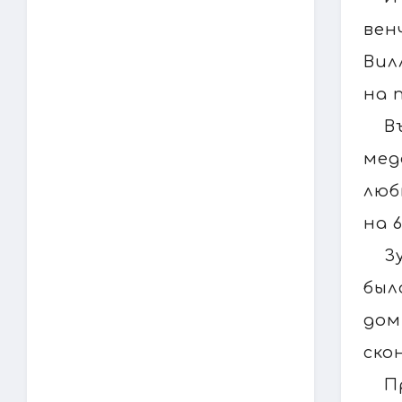
вен
Вил
на 
В
мед
люб
на 
З
был
дом
ско
П