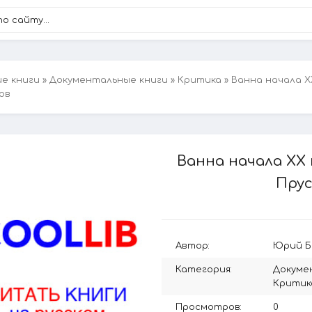
ие книги
»
Документальные книги
»
Критика
» Ванна начала Х
ов
Ванна начала ХХ 
Прус
Автор:
Юрий Б
Категория:
Докуме
Критик
Просмотров:
0