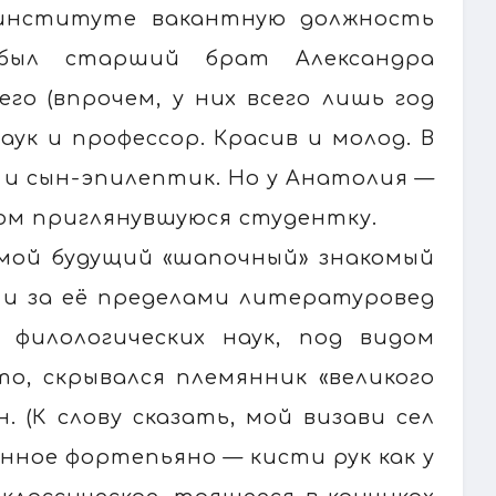
институте вакантную должность
рибыл старший брат Александра
го (впрочем, у них всего лишь год
аук и профессор. Красив и молод. В
я и сын-эпилептик. Но у Анатолия —
зом приглянувшуюся студентку.
я мой будущий «шапочный» знакомый
 и за её пределами литературовед
 филологических наук, под видом
то, скрывался племянник «великого
(К слову сказать, мой визави сел
нное фортепьяно — кисти рук как у