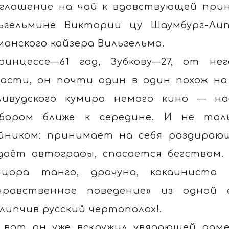
глашение на чай к вдовствующей прин
ьгельмине Виктории цу Шаумбург-Ли
манского кайзера Вильгельма.
ринцессе—61 год, Зубкову—27, от н
асти, он почти один в один похож на
ливудского кумира немого кино — н
бором ближе к середине. И не толь
йником: принимает на себя раздираю
даёт автографы, спасается бегством.
цора танго, драчуна, кокаиниста 
нравственное поведение» из одной
липчив русский чертополох!.
 вот он уже вскружил увядающей даме г