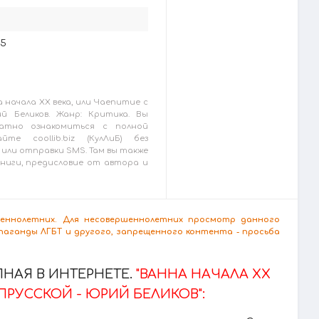
25
 начала ХХ века, или Чаепитие с
й Беликов. Жанр: Критика. Вы
атно ознакомиться с полной
те coollib.biz (КулЛиБ) без
или отправки SMS. Там вы также
ниги, предисловие от автора и
ршеннолетних. Для несовершеннолетних просмотр данного
аганды ЛГБТ и другого, запрещенного контента - просьба
НАЯ В ИНТЕРНЕТЕ.
"ВАННА НАЧАЛА ХХ
ПРУССКОЙ - ЮРИЙ БЕЛИКОВ":