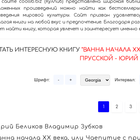
 сайте coollib.biz (КулЛиб) представлена широкая биб
ложенных произведений можно найти как бестселлеры
зведения мировой культуры. Сайт призван удовлетво
агая книги на любой вкус и предпочтение. Благодаря р
т найти книгу, которая увлечет и заинтересует именно 
ТАТЬ ИНТЕРЕСНУЮ КНИГУ
"ВАННА НАЧАЛА Х
ПРУССКОЙ - ЮРИЙ 
Шрифт:
-
+
Интервал:
1
2
3
рий Беликов Владимир Зубков
анна начала ХХ века, или Чаепитие с пр