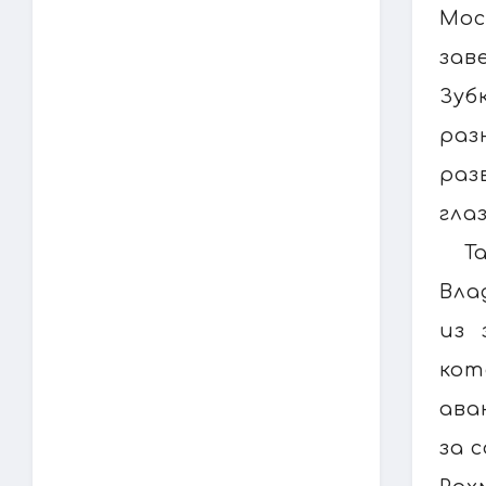
Мос
зав
Зуб
раз
раз
гла
Т
Вла
из 
кот
ава
за 