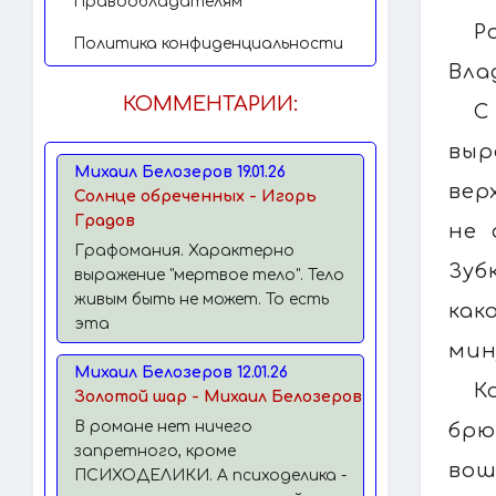
Правообладателям
Р
Политика конфиденциальности
Вла
КОММЕНТАРИИ:
С
выр
Михаил Белозеров 19.01.26
вер
Солнце обреченных - Игорь
Градов
не 
Графомания. Характерно
Зуб
выражение "мертвое тело". Тело
живым быть не может. То есть
как
эта
мин
Михаил Белозеров 12.01.26
К
Золотой шар - Михаил Белозеров
В романе нет ничего
брю
запретного, кроме
вош
ПСИХОДЕЛИКИ. А психоделика -