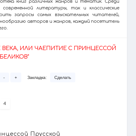
лиотека книг различных жанров и тематик. Среди
 современной литературы, так и классические
рить запросы самых взыскательных читателей,
азнообразию авторов и жанров, каждый посетитель
его.
Х ВЕКА, ИЛИ ЧАЕПИТИЕ С ПРИНЦЕССОЙ
БЕЛИКОВ"
-
+
Закладка:
Сделать
4
инцессой Прусской