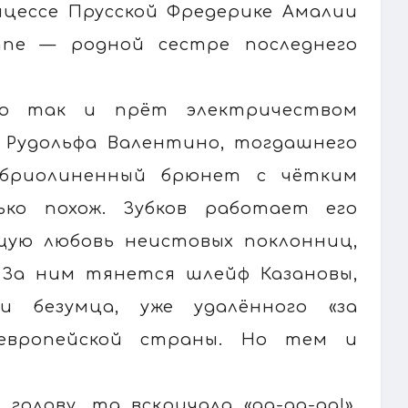
цессе Прусской Фредерике Амалии
ппе — родной сестре последнего
его так и прёт электричеством
 Рудольфа Валентино, тогдашнего
абриолиненный брюнет с чётким
ко похож. Зубков работает его
щую любовь неистовых поклонниц,
 За ним тянется шлейф Казановы,
и безумца, уже удалённого «за
 европейской страны. Но тем и
олову, та вскричала «да-да-да!»,