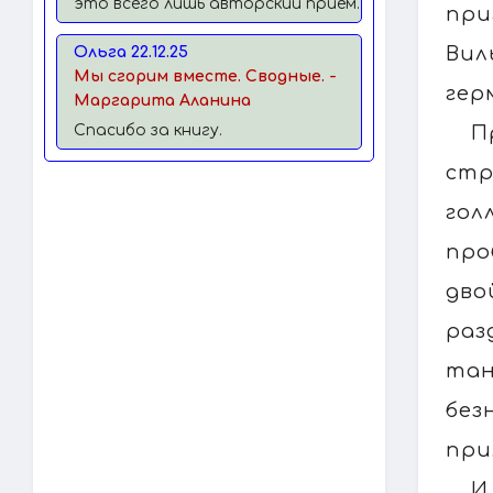
это всего лишь авторский прием.
при
Вил
Ольга 22.12.25
Мы сгорим вместе. Сводные. -
гер
Маргарита Аланина
П
Спасибо за книгу.
стр
гол
про
дво
раз
тан
без
при
И