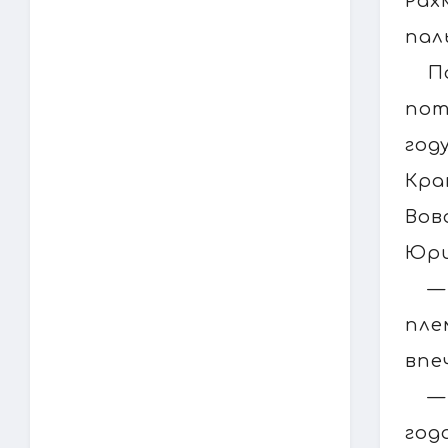
Рах
пал
П
пот
год
Кра
Вов
Юри
—
пле
впе
—
год