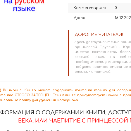
Комментариев:
0
Дата:
18.12.20
ДОРОГИЕ ЧИТАТЕЛИ!
Здесь доступно чтение Ванна
принцессой Прусской - Юри
имеете возможность беспл
версией книги на веб-сай
необходимости регистрации 
найдете краткое описание к
отзывы читателей.
8+) Внимание! Книга может содержать контент только для сове
нтента СТРОГО ЗАПРЕЩЕН! Если в книге присутствует наличие проп
писать на почту для удаления материала.
ФОРМАЦИЯ О СОДЕРЖАНИИ КНИГИ, ДОСТУП
ВЕКА, ИЛИ ЧАЕПИТИЕ С ПРИНЦЕССОЙ 