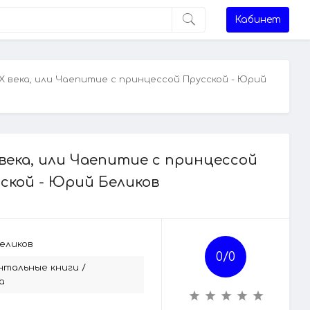
Кабинет
Х века, или Чаепитие с принцессой Прусской - Юрий
века, или Чаепитие с принцессой
ской - Юрий Беликов
еликов
0/
0
нтальные книги
/
а