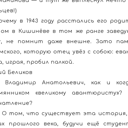
манинова — и тут же выплеснул нечто 
ьцев!)
очему в 1943 году расстались его роди
ом в Кишинёве в том же ранге заведу
у, не помнит даже внешне. Зато па
мского, которую отец увёз с собою: ев
а, играя, пробил палкой.
й Беликов
 Владимир Анатольевич, как и ког
мянником «великому авантюристу»?
чатление?
 О том, что существует эта история, 
ах прошлого века, будучи ещё студе