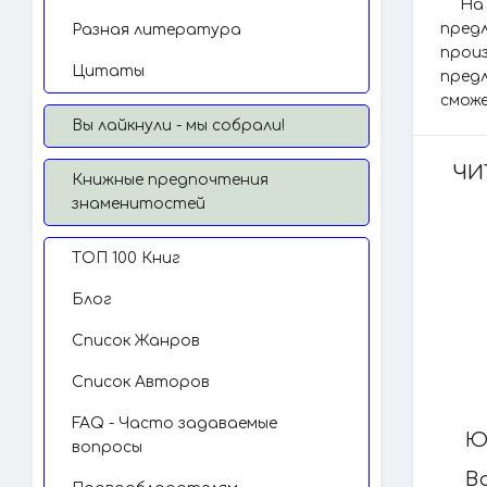
На
пред
Разная литература
прои
Цитаты
предл
сможе
Вы лайкнули - мы собрали!
ЧИ
Книжные предпочтения
знаменитостей
TОП 100 Книг
Блог
Список Жанров
Список Авторов
FAQ - Часто задаваемые
Ю
вопросы
В