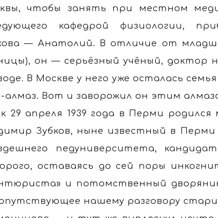
квы, чтобы занять при местном мед
едующего кафедрой физиологии, п
кова — Анатолий. В отличие от младше
ницы), он — серьёзный учёный, доктор н
воде. В Москве у него уже осталась семь
з-алмаз. Вот и заворожил он этим алма
ак 29 апреля 1939 года в Перми родилс
димир Зубков, ныне известный в Перми
здешнего педуниверситета, кандидат
орого, оставаясь до сей поры инкогни
нтюриста» и потомственный дворянин. 
сопутствующее нашему разговору стари