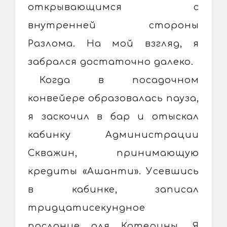
открывающимся с
внутренней стороны
Разлома. На мой взгляд, я
забрался достаточно далеко.
Когда в посадочном
конвейере образовалась пауза,
я заскочил в бар и отыскал
кабинку Администрации
Скважин, принимающую
кредиты «Ашанти». Усевшись
в кабинке, записал
тридцатисекундное
послание для Катерины. Я