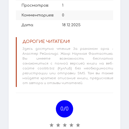
Просмотров:
1
Комментариев:
0
Дата:
18.12.2025
ДОРОГИЕ ЧИТАТЕЛИ!
Здесь доступно чтение За разломом орла -
Аластер Рейнольдс. Жанр: Научная Фантастика.
Вы имеете возможность бесплатно
ознакомиться с полной версией книги на веб-
сайте coollib.biz (КулЛиБ) без необходимости
регистрации или отправки SMS. Там вы также
найдете краткое описание книги, предисловие
от автора и отзывы читателей.
0/
0