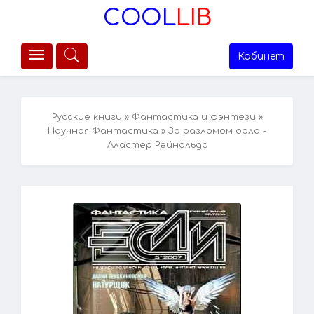
COOL
LIB
Кабинет
Русские книги
»
Фантастика и фэнтези
»
Научная Фантастика
» За разломом орла -
Аластер Рейнольдс