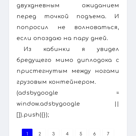
двухдневным ожиданием
перед точкой подъема. И
попросил не волноваться,
если опоздаю на пару дней.
Из кабинки я увидел
бредущего мимо диплодока с
пристегнутым между ногами
грузовым контейнером.
(adsbygoogle =
window.adsbygoogle ||
[]).push({});
1
2
3
4
5
6
7