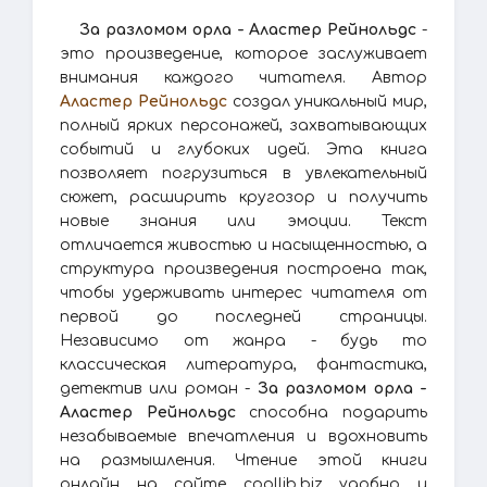
За разломом орла - Аластер Рейнольдс
-
это произведение, которое заслуживает
внимания каждого читателя. Автор
Аластер Рейнольдс
создал уникальный мир,
полный ярких персонажей, захватывающих
событий и глубоких идей. Эта книга
позволяет погрузиться в увлекательный
сюжет, расширить кругозор и получить
новые знания или эмоции. Текст
отличается живостью и насыщенностью, а
структура произведения построена так,
чтобы удерживать интерес читателя от
первой до последней страницы.
Независимо от жанра - будь то
классическая литература, фантастика,
детектив или роман -
За разломом орла -
Аластер Рейнольдс
способна подарить
незабываемые впечатления и вдохновить
на размышления. Чтение этой книги
онлайн на сайте coollib.biz удобно и