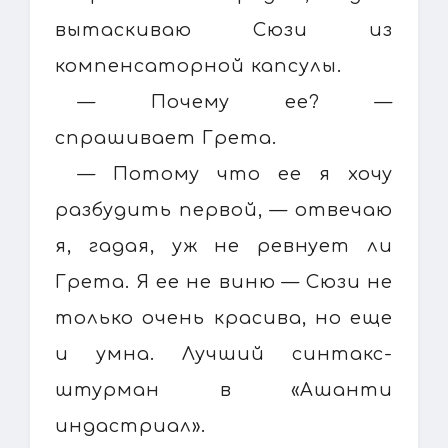
вытаскиваю Сюзи из
компенсаторной капсулы.
— Почему ее? —
спрашивает Грета.
— Потому что ее я хочу
разбудить первой, — отвечаю
я, гадая, уж не ревнует ли
Грета. Я ее не виню — Сюзи не
только очень красива, но еще
и умна. Лучший синтакс-
штурман в «Ашанти
индастриал».