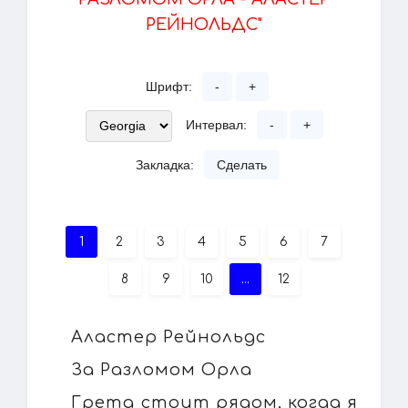
РЕЙНОЛЬДС"
Шрифт:
-
+
Интервал:
-
+
Закладка:
Сделать
1
2
3
4
5
6
7
8
9
10
...
12
Аластер Рейнольдс
За Разломом Орла
Грета стоит рядом, когда я