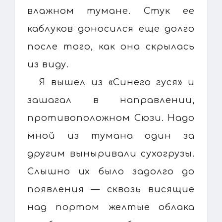
влажном тумане. Стук ее
каблуков доносился еще долго
после того, как она скрылась
из виду.
Я вышел из «Синего гуся» и
зашагал в направлении,
противоположном Сюзи. Надо
мной из тумана один за
другим выныривали сухогрузы.
Слышно их было задолго до
появления — сквозь висящие
над портом желтые облака