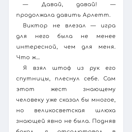
— Давай, давай! —
продолжала давить Арлетт.
Виктор не влезал — игра
для него была не менее
интересной, чем для меня.
Что ж…
Я взял штоф из рук его
спутницы, плеснул себе. Сам
этот жест знающему
человеку уже сказал бы многое,
но великосветская шлюха
знающей явно не была. Подняв
бокал, я отсалютовал в