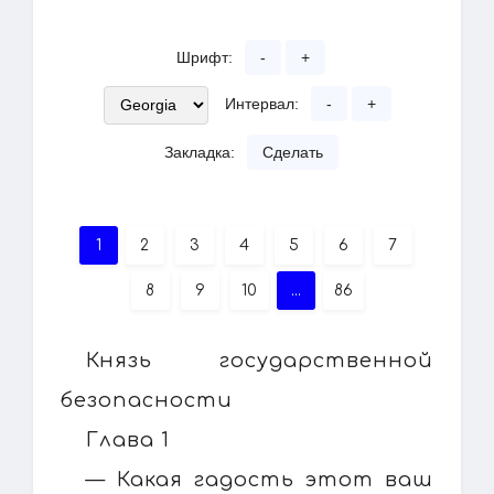
Шрифт:
-
+
Интервал:
-
+
Закладка:
Сделать
1
2
3
4
5
6
7
8
9
10
...
86
Князь государственной
безопасности
Глава 1
— Какая гадость этот ваш