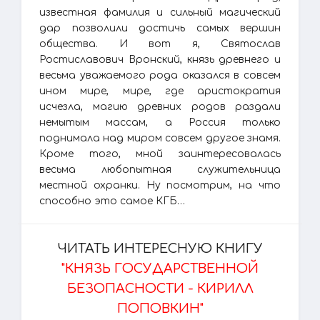
известная фамилия и сильный магический
дар позволили достичь самых вершин
общества. И вот я, Святослав
Ростиславович Вронский, князь древнего и
весьма уважаемого рода оказался в совсем
ином мире, мире, где аристократия
исчезла, магию древних родов раздали
немытым массам, а Россия только
поднимала над миром совсем другое знамя.
Кроме того, мной заинтересовалась
весьма любопытная служительница
местной охранки. Ну посмотрим, на что
способно это самое КГБ…
ЧИТАТЬ ИНТЕРЕСНУЮ КНИГУ
"КНЯЗЬ ГОСУДАРСТВЕННОЙ
БЕЗОПАСНОСТИ - КИРИЛЛ
ПОПОВКИН"