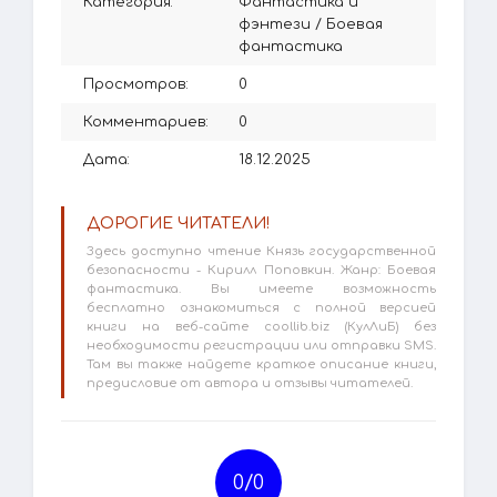
Категория:
Фантастика и
фэнтези
/
Боевая
фантастика
Просмотров:
0
Комментариев:
0
Дата:
18.12.2025
ДОРОГИЕ ЧИТАТЕЛИ!
Здесь доступно чтение Князь государственной
безопасности - Кирилл Поповкин. Жанр: Боевая
фантастика. Вы имеете возможность
бесплатно ознакомиться с полной версией
книги на веб-сайте coollib.biz (КулЛиБ) без
необходимости регистрации или отправки SMS.
Там вы также найдете краткое описание книги,
предисловие от автора и отзывы читателей.
0/
0