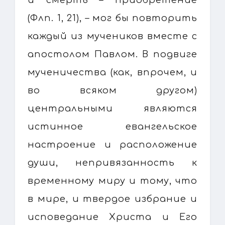
(Флп. 1, 21), – мог бы повторить
каждый из мучеников вместе с
апостолом Павлом. В подвиге
мученичества (как, впрочем, и
во всяком другом)
центральными являются
истинное евангельское
настроение и расположение
души, непривязанность к
временному миру и тому, что
в мире, и твердое избрание и
исповедание Христа и Его