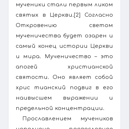
мученики стали первым ликом
святых в Церкви.[2] Согласно
Откровению светом
мученичества будет озарен и
самый конец истории Церкви
и мира. Мученичество – это
апогей христианской
святости. Оно являет собой
хрис тианский подвиг в его
наивысшем выражении и
предельной концентрации.
Прославлением мучеников
наполнено православное