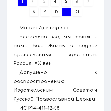
1
2
3
4
5
6
7
8
9
10
...
21
Мария Дегтярева
Бессильно зло, мы вечны, с
нами Бог. Жизнь и подвиг
православных христиан.
Россия. XX век
Допущено к
распространению
Издательским Советом
Русской Православной Церкви
ИС Р14–411–12–08