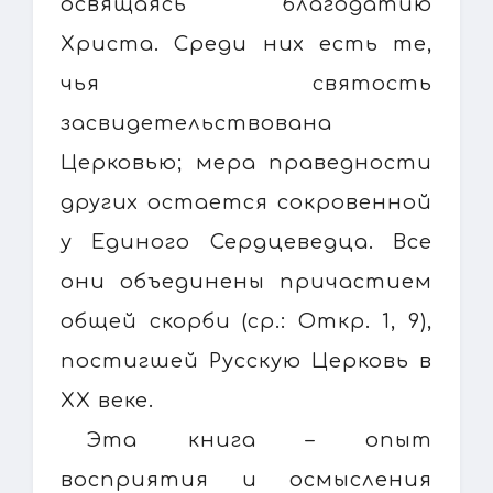
освящаясь благодатию
Христа. Среди них есть те,
чья святость
засвидетельствована
Церковью; мера праведности
других остается сокровенной
у Единого Сердцеведца. Все
они объединены причастием
общей скорби (ср.: Откр. 1, 9),
постигшей Русскую Церковь в
XX веке.
Эта книга – опыт
восприятия и осмысления