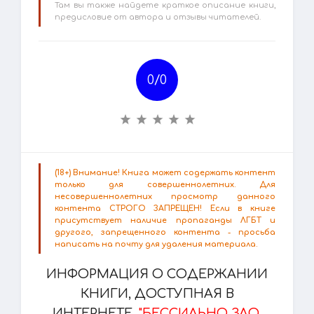
Там вы также найдете краткое описание книги,
предисловие от автора и отзывы читателей.
0/
0
(18+) Внимание! Книга может содержать контент
только для совершеннолетних. Для
несовершеннолетних просмотр данного
контента СТРОГО ЗАПРЕЩЕН! Если в книге
присутствует наличие пропаганды ЛГБТ и
другого, запрещенного контента - просьба
написать на почту для удаления материала.
ИНФОРМАЦИЯ О СОДЕРЖАНИИ
КНИГИ, ДОСТУПНАЯ В
ИНТЕРНЕТЕ.
"БЕССИЛЬНО ЗЛО,