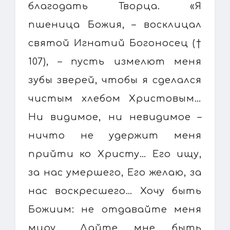
благодать Творца. «Я
пшеница Божия, – восклицал
святой Игнатий Богоносец (†
107), – пусть измелют меня
зубы зверей, чтобы я сделался
чистым хлебом Христовым…
Ни видимое, ни невидимое –
ничто не удержит меня
прийти ко Христу… Его ищу,
за нас умершего, Его желаю, за
нас воскресшего… Хочу быть
Божиим: не отдавайте меня
миру… Дайте мне быть