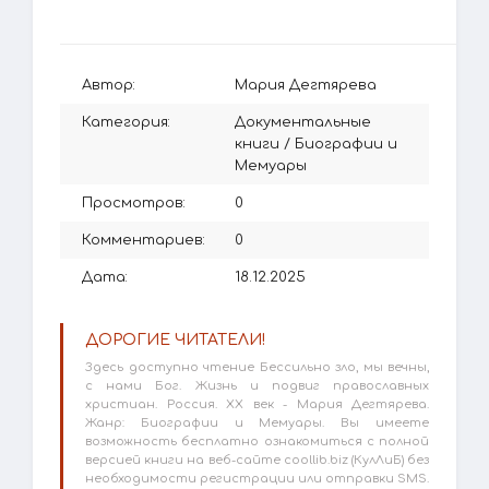
Автор:
Мария Дегтярева
Категория:
Документальные
книги
/
Биографии и
Мемуары
Просмотров:
0
Комментариев:
0
Дата:
18.12.2025
ДОРОГИЕ ЧИТАТЕЛИ!
Здесь доступно чтение Бессильно зло, мы вечны,
с нами Бог. Жизнь и подвиг православных
христиан. Россия. XX век - Мария Дегтярева.
Жанр: Биографии и Мемуары. Вы имеете
возможность бесплатно ознакомиться с полной
версией книги на веб-сайте coollib.biz (КулЛиБ) без
необходимости регистрации или отправки SMS.