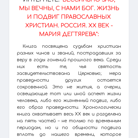
МЫ ВЕЧНЫ, С НАМИ БОГ. ЖИЗНЬ
И ПОДВИГ ПРАВОСЛАВНЫХ
ХРИСТИАН. РОССИЯ. XX ВЕК -
МАРИЯ ДЕГТЯРЕВА":
Книга посвящена судьбам христиан
разных чинов и званий, пострадавших за
веру в годы гонений прошлого века. Среди
них есть те, чья святость
засвидетельствована Церковью; мера
праведности других остается
сокровенной. Это не жития, а очерки,
освещающие тот или иной аспект жизни
человека, либо его жизненный подвиг, либо
его образ праведности. Хронологически
книга охватывает весь XX век и разделена
на пять частей – не только по временным
периодам, но и по общности подвига
вплоть до нашего времени, которое