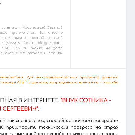
25
 сотника - Красницкий Евгений
ские приключения. Вы имеете
накомиться с полной версией
biz (КулЛиБ) без необходимости
 SMS. Там вы также найдете
редисловие от автора и отзывы
ршеннолетних. Для несовершеннолетних просмотр данного
аганды ЛГБТ и другого, запрещенного контента - просьба
НАЯ В ИНТЕРНЕТЕ.
"ВНУК СОТНИКА -
СЕРГЕЕВИЧ":
нтник-спецназовец, способный пачками повергать
вый пришпорить технический прогресс на страх
еловек, имеющий «за душой» только знание теории