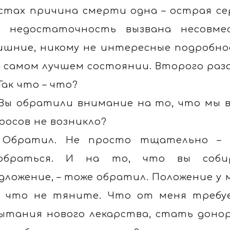
стах причина смерти одна – острая се
 недостаточность вызвана несовм
ишние, никому не интересные подробнос
в самом лучшем состоянии. Второго раза,
 Так что – что?
 Вы обратили внимание на то, что мы 
росов не возникло?
 Обратил. Не просто тщательно – н
зобраться. И на то, что вы соби
дложение, – тоже обратил. Положение у 
 что не тяните. Что от меня требуе
ытания нового лекарства, стать доно