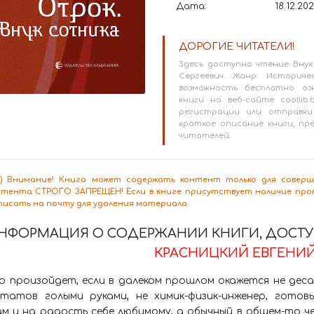
Дата:
18.12.20
ДОРОГИЕ ЧИТАТЕЛИ!
Здесь доступно чтение Внук
Сергеевич. Жанр: Историче
возможность бесплатно оз
книги на веб-сайте coollib.
регистрации или отправки
краткое описание книги, п
читателей.
8+) Внимание! Книга может содержать контент только для сове
нтента СТРОГО ЗАПРЕЩЕН! Если в книге присутствует наличие проп
писать на почту для удаления материала.
НФОРМАЦИЯ О СОДЕРЖАНИИ КНИГИ, ДОСТУП
КРАСНИЦКИЙ ЕВГЕНИЙ 
о произойдет, если в далеком прошлом окажется не деса
статов голыми руками, не химик-физик-инженер, гото
м и на радость себе любимому, а обычный в общем-то ч