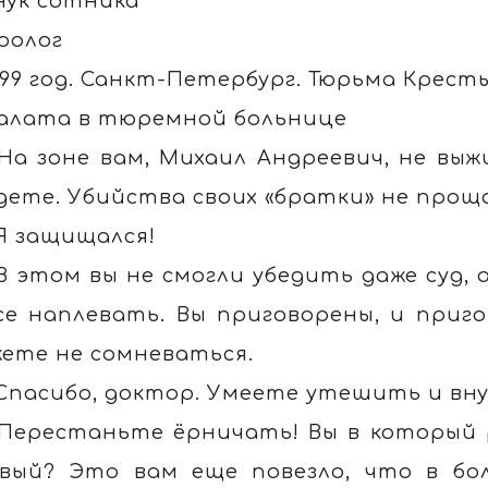
нук сотника
ролог
999 год. Санкт-Петербург. Тюрьма Кресты
алата в тюремной больнице
 На зоне вам, Михаил Андреевич, не выж
дете. Убийства своих «братки» не прощ
 Я защищался!
 В этом вы не смогли убедить даже суд,
се наплевать. Вы приговорены, и приг
ете не сомневаться.
 Спасибо, доктор. Умеете утешить и в
 Перестаньте ёрничать! Вы в который
вый? Это вам еще повезло, что в бол