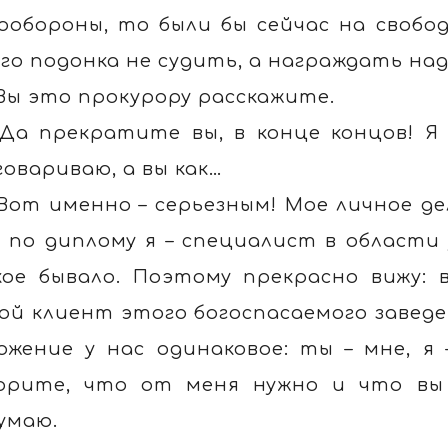
ообороны, то были бы сейчас на свобод
го подонка не судить, а награждать на
 Вы это прокурору расскажите.
 Да прекратите вы, в конце концов! Я 
говариваю, а вы как…
 Вот именно – серьезным! Мое личное де
 по диплому я – специалист в области 
кое бывало. Поэтому прекрасно вижу: 
ой клиент этого богоспасаемого заведен
ожение у нас одинаковое: ты – мне, я
орите, что от меня нужно и что вы
умаю.