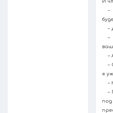
И ч
–
буд
–
–
ваш
–
–
я у
–
–
по
пре