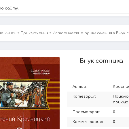
ие книги
»
Приключения
»
Исторические приключения
» Внук 
Внук сотника -
Автор:
Красни
Категория:
Приклю
приклю
Просмотров:
0
Комментариев:
0