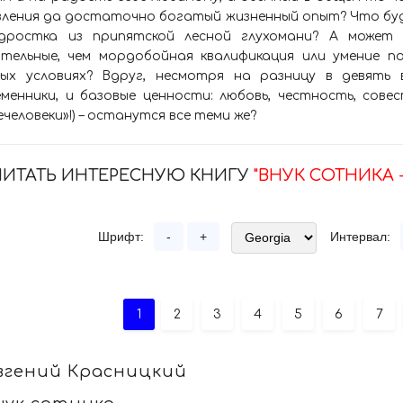
ления да достаточно богатый жизненный опыт? Что будет
дростка из припятской лесной глухомани? А может
ительные, чем мордобойная квалификация или умение п
вых условиях? Вдруг, несмотря на разницу в девять
менники, и базовые ценности: любовь, честность, сове
человеки»!) – останутся все теми же?
ЧИТАТЬ ИНТЕРЕСНУЮ КНИГУ
"ВНУК СОТНИКА 
Шрифт:
-
+
Интервал:
1
2
3
4
5
6
7
вгений Красницкий