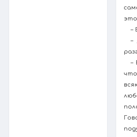
сам
это
–
–
раз
–
что
вся
люб
пол
Гов
под