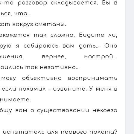
к-то разговор складывается. Вы в
ься, что…
 кот вокруг сметаны.
 окажется так сложно. Видите ли,
орую я собираюсь вам дать… Она
ошения, вернее, настрой…
роились так негативно…
 могу объективно воспринимать
если нахамил – извините. У меня в
онимаете.
общу вам о существовании некоего
н испытатель для первого полета?