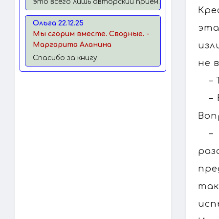
это всего лишь авторский прием.
Кре
Ольга 22.12.25
эта
Мы сгорим вместе. Сводные. -
изл
Маргарита Аланина
Спасибо за книгу.
не 
–
–
Воп
–
ра
пре
так
исп