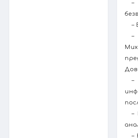
–
без
–
–
Мих
пр
Дов
–
инф
пос
–
ана
–