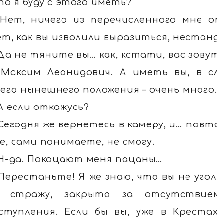
то я буду с этого иметь?
 Нет, ничего из перечисленного мне 
ет, как вы изволили выразиться, неста
 Да не тяните вы… как, кстати, вас зову
 Максим Леонидович. А иметь вы, в сл
его нынешнего положения – очень много.
 А если откажусь?
 Сегодня же вернетесь в камеру, и… пов
же, сами понимаете, не смогу.
 Н-да. Покоцают меня пацаны…
 Перестаньте! Я же знаю, что вы не угол
д стражу, закрыто за отсутствие
ступления. Если бы вы, уже в Креста