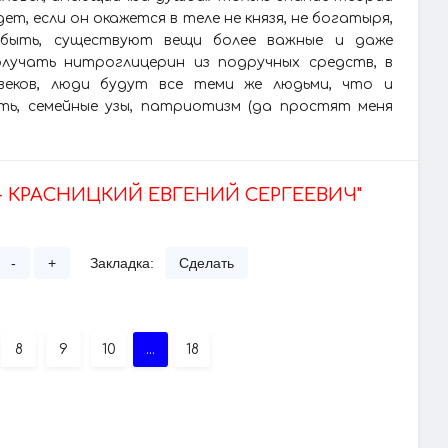
, если он окажется в теле не князя, не богатыря,
 быть, существуют вещи более важные и даже
олучать нитроглицерин из подручных средств, в
 веков, люди будут все теми же людьми, что и
сть, семейные узы, патриотизм (да простят меня
- КРАСНИЦКИЙ ЕВГЕНИЙ СЕРГЕЕВИЧ"
-
+
Закладка:
Сделать
8
9
10
...
18