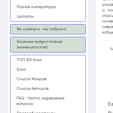
управ
Разная литература
а по
спас
Цитаты
поле
совре
Вы лайкнули - мы собрали!
«обще
Книжные предпочтения
знаменитостей
TОП 100 Книг
Блог
Список Жанров
Список Авторов
FAQ - Часто задаваемые
Е
вопросы