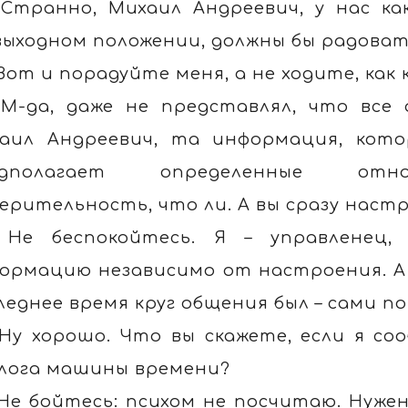
 Странно, Михаил Андреевич, у нас ка
выходном положении, должны бы радоват
 Вот и порадуйте меня, а не ходите, как
 М-да, даже не представлял, что все
аил Андреевич, та информация, кот
едполагает определенные отн
ерительность, что ли. А вы сразу наст
 Не беспокойтесь. Я – управленец,
ормацию независимо от настроения. А 
леднее время круг общения был – сами п
 Ну хорошо. Что вы скажете, если я со
лога машины времени?
 Не бойтесь: психом не посчитаю. Нуже