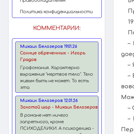
В
Правообладателям
П
Политика конфиденциальности
1
КОММЕНТАРИИ:
П
–
Михаил Белозеров 19.01.26
Солнце обреченных - Игорь
дое
Градов
–
Графомания. Характерно
выражение "мертвое тело". Тело
–
живым быть не может. То есть
вов
эта
Мож
Михаил Белозеров 12.01.26
–
Золотой шар - Михаил Белозеров
В романе нет ничего
–
запретного, кроме
ПСИХОДЕЛИКИ. А психоделика -
Пер