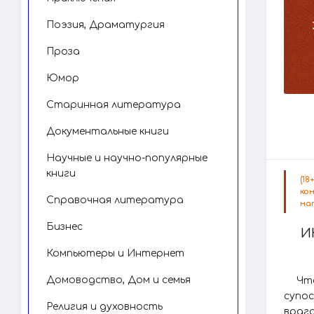
Поэзия, Драматургия
Проза
Юмор
Старинная литература
Документальные книги
Научные и научно-популярные
книги
(1
ко
Справочная литература
на
Бизнес
И
Компьютеры и Интернет
Домоводство, Дом и семья
Чт
супо
Религия и духовность
врага