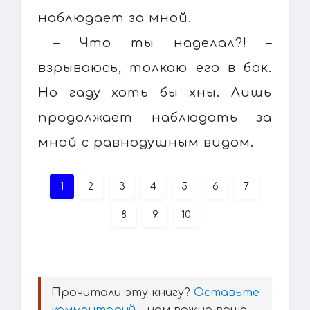
наблюдает за мной.
– Что ты наделал?! –
взрываюсь, толкаю его в бок.
Но гаду хоть бы хны. Лишь
продолжает наблюдать за
мной с равнодушным видом.
1
2
3
4
5
6
7
8
9
10
Прочитали эту книгу?
Оставьте
комментарий
- нам важно ваше