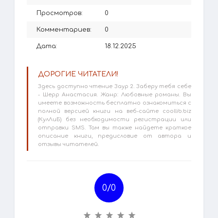
Просмотров:
0
Комментариев:
0
Дата:
18.12.2025
ДОРОГИЕ ЧИТАТЕЛИ!
Здесь доступно чтение Заур 2. Заберу тебя себе
- Шерр Анастасия. Жанр: Любовные романы. Вы
имеете возможность бесплатно ознакомиться с
полной версией книги на веб-сайте coollib.biz
(КулЛиБ) без необходимости регистрации или
отправки SMS. Там вы также найдете краткое
описание книги, предисловие от автора и
отзывы читателей.
0/
0