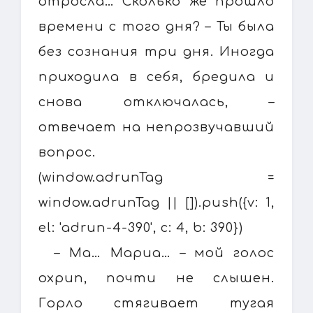
отросла… Сколько же прошло
времени с того дня? – Ты была
без сознания три дня. Иногда
приходила в себя, бредила и
снова отключалась, –
отвечает на непрозвучавший
вопрос.
(window.adrunTag =
window.adrunTag || []).push({v: 1,
el: 'adrun-4-390', c: 4, b: 390})
– Ма… Мариа… – мой голос
охрип, почти не слышен.
Горло стягивает тугая