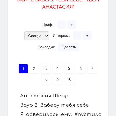
АНАСТАСИЯ"
Шрифт:
-
+
Интервал:
-
+
Закладка:
Сделать
1
2
3
4
5
6
7
8
9
10
Анастасия Шерр
Заур 2. Заберу тебя себе
Я доверилась ему, впустила