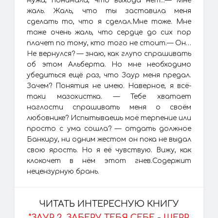
мужа, понимала, что выхода нет...— Мне
жаль. Жаль, что ты заставила меня
сделать то, что я сделал.Мне тоже. Мне
тоже очень жаль, что сердце до сих пор
плачет по тому, кто того не стоит.— Он…
Не вернулся? — знаю, как глупо спрашивать
об этом Альберта. Но мне необходимо
убедиться ещё раз, что Заур меня предал.
Зачем? Понятия не имею. Наверное, я всё-
таки мазохистка. — Тебе хватает
наглости спрашивать меня о своём
любовнике? Испытываешь моё терпение или
просто с ума сошла? — отдать должное
Банкиру, ни одним жестом он пока не выдал
свою ярость. Но я её чувствую. Вижу, как
клокочет в нём этот гнев.Содержит
нецензурную брань.
ЧИТАТЬ ИНТЕРЕСНУЮ КНИГУ
"ЗАУР 2. ЗАБЕРУ ТЕБЯ СЕБЕ - ШЕРР