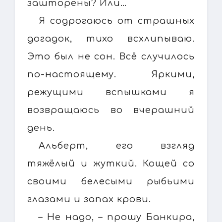
зашторены? Или…
Я содрогаюсь от страшных
догадок, тихо всхлипываю.
Это был не сон. Всё случилось
по-настоящему. Яркими,
режущими вспышками я
возвращаюсь во вчерашний
день.
Альберт, его взгляд
тяжёлый и жуткий. Кощей со
своими белесыми рыбьими
глазами и запах крови.
– Не надо, – прошу Банкира,