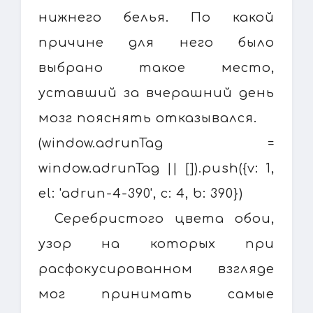
нижнего белья. По какой
причине для него было
выбрано такое место,
уставший за вчерашний день
мозг пояснять отказывался.
(window.adrunTag =
window.adrunTag || []).push({v: 1,
el: 'adrun-4-390', c: 4, b: 390})
Серебристого цвета обои,
узор на которых при
расфокусированном взгляде
мог принимать самые