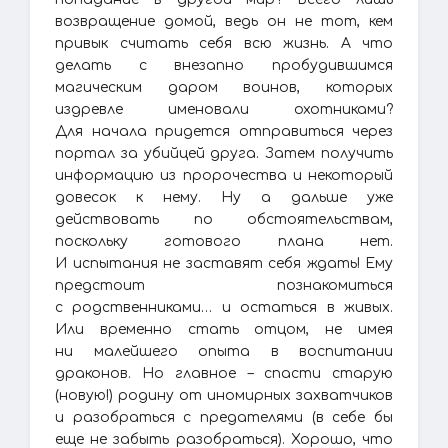
возвращение домой, ведь он не тот, кем
привык считать себя всю жизнь. А что
делать с внезапно пробудившимся
магическим даром воинов, которых
издревле именовали охотниками?
Для начала придется отправиться через
портал за убийцей друга. Затем получить
информацию из пророчества и некоторый
довесок к нему. Ну а дальше уже
действовать по обстоятельствам,
поскольку готового плана нет.
И испытания не заставят себя ждать! Ему
предстоит познакомиться
с родственниками… и остаться в живых.
Или временно стать отцом, не имея
ни малейшего опыта в воспитании
драконов. Но главное – спасти старую
(новую!) родину от иномирных захватчиков
и разобраться с предателями (в себе бы
еще не забыть разобраться). Хорошо, что