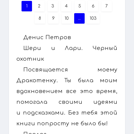
1
2
3
4
5
6
7
8
9
10
...
103
Денис Петров
Шери и Лари. Черный
охотник
Посвящается моему
Дракотенку. Ты была моим
вдохновением все это время,
помогала своими идеями
и подсказками. Без тебя этой
книги попросту не было бы!