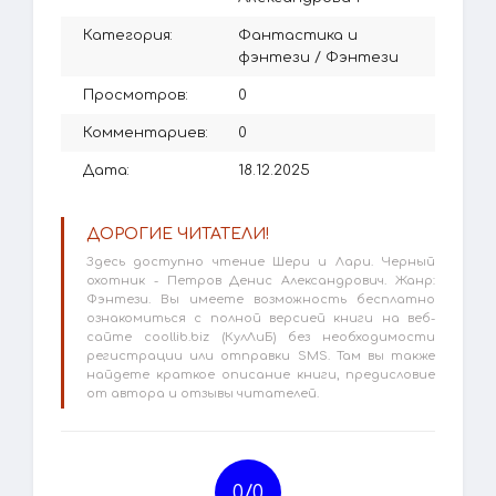
Категория:
Фантастика и
фэнтези
/
Фэнтези
Просмотров:
0
Комментариев:
0
Дата:
18.12.2025
ДОРОГИЕ ЧИТАТЕЛИ!
Здесь доступно чтение Шери и Лари. Черный
охотник - Петров Денис Александрович. Жанр:
Фэнтези. Вы имеете возможность бесплатно
ознакомиться с полной версией книги на веб-
сайте coollib.biz (КулЛиБ) без необходимости
регистрации или отправки SMS. Там вы также
найдете краткое описание книги, предисловие
от автора и отзывы читателей.
0/
0