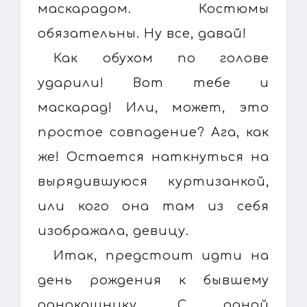
маскарадом. Костюмы
обязательны. Ну все, давай!
Как обухом по голове
ударили! Вот тебе и
маскарад! Или, может, это
простое совпадение? Ага, как
же! Остается наткнуться на
вырядившуюся куртизанкой,
или кого она там из себя
изображала, девицу.
Итак, предстоит идти на
день рождения к бывшему
однокашнику. С одной