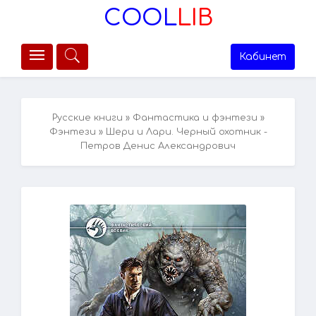
COOL
LIB
Кабинет
Русские книги
»
Фантастика и фэнтези
»
Фэнтези
» Шери и Лари. Черный охотник -
Петров Денис Александрович