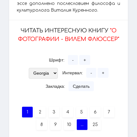
эссе дополнено послесловием философа и
культуролога Виталия Куренного.
ЧИТАТЬ ИНТЕРЕСНУЮ КНИГУ
"О
ФОТОГРАФИИ - ВИЛЕМ ФЛЮССЕР"
Шрифт:
-
+
Интервал:
-
+
Закладка:
Сделать
1
2
3
4
5
6
7
8
9
10
...
25