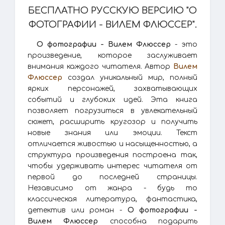
БЕСПЛАТНО РУССКУЮ ВЕРСИЮ "О
ФОТОГРАФИИ - ВИЛЕМ ФЛЮССЕР".
О фотографии - Вилем Флюссер
- это
произведение, которое заслуживает
внимания каждого читателя. Автор
Вилем
Флюссер
создал уникальный мир, полный
ярких персонажей, захватывающих
событий и глубоких идей. Эта книга
позволяет погрузиться в увлекательный
сюжет, расширить кругозор и получить
новые знания или эмоции. Текст
отличается живостью и насыщенностью, а
структура произведения построена так,
чтобы удерживать интерес читателя от
первой до последней страницы.
Независимо от жанра - будь то
классическая литература, фантастика,
детектив или роман -
О фотографии -
Вилем Флюссер
способна подарить