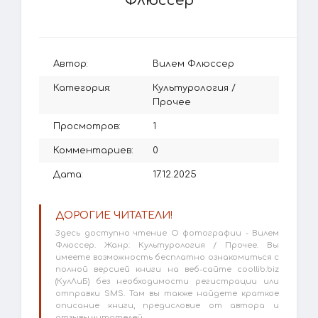
Флюссер
Автор:
Вилем Флюссер
Категория:
Культурология
/
Прочее
Просмотров:
1
Комментариев:
0
Дата:
17.12.2025
ДОРОГИЕ ЧИТАТЕЛИ!
Здесь доступно чтение О фотографии - Вилем
Флюссер. Жанр: Культурология / Прочее. Вы
имеете возможность бесплатно ознакомиться с
полной версией книги на веб-сайте coollib.biz
(КулЛиБ) без необходимости регистрации или
отправки SMS. Там вы также найдете краткое
описание книги, предисловие от автора и
отзывы читателей.