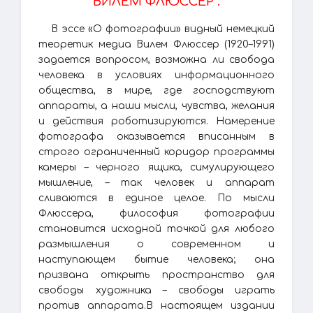
ВИЛЕМ ФЛЮССЕР":
В эссе «О фотографии» видный немецкий
теоретик медиа Вилем Флюссер (1920–1991)
задается вопросом, возможна ли свобода
человека в условиях информационного
общества, в мире, где господствуют
аппараты, а наши мысли, чувства, желания
и действия роботизируются. Намерение
фотографа оказывается вписанным в
строго ограниченный коридор программы
камеры – черного ящика, симулирующего
мышление, – так человек и аппарат
сливаются в единое целое. По мысли
Флюссера, философия фотографии
становится исходной точкой для любого
размышления о современном и
наступающем бытие человека; она
призвана открыть пространство для
свободы художника – свободы играть
против аппарата.В настоящем издании