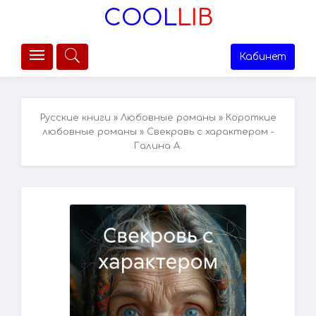
COOL
LIB
Кабинет
Русские книги
»
Любовные романы
»
Короткие
любовные романы
» Свекровь с характером -
Галина А.