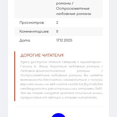
романы
/
Остросюжетные
любовные романы
Просмотров:
2
Комментариев:
0
Дата:
17.12.2025
ДОРОГИЕ ЧИТАТЕЛИ!
Здесь доступно чтение Свекровь с характером -
Галина А.. Жанр: Короткие любовные романы /
Любовно-фантастические романы /
Остросюжетные любовные романы. Вы имеете
возможность бесплатно ознакомиться с полной
версией книги на веб-сайте coollib.biz (КулЛиБ) без
необходимости регистрации или отправки SMS.
Там вы также найдете краткое описание книги,
предисловие от автора и отзывы читателей.