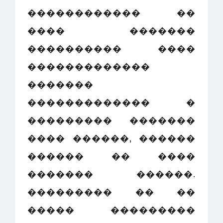
������������ ��
���� �������
���������� ����
�������������
�������
������������� �
��������� �������
���� ������, ������
������ �� ����
������� ������.
��������� �� ��
����� ���������