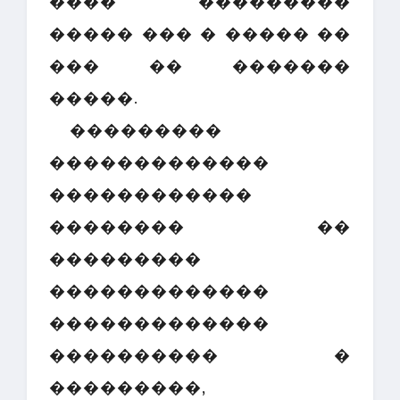
���� ���������
����� ��� � ����� ��
��� �� �������
�����.
���������
�������������
������������
�������� ��
���������
�������������
�������������
���������� �
���������,