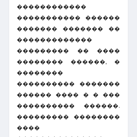
������������
����������� ������
������� ������� ��
�������������
��������� �� ����
�������� ������, �
��������
���������� �������
������ ���� � � ���
���������� ������.
��������� ��������
����