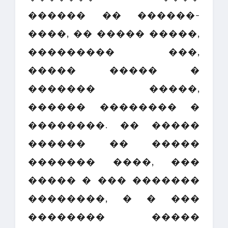
������ �� ������-
����, �� ����� �����,
��������� ���,
����� ����� �
������� �����,
������ �������� �
��������. �� �����
������ �� �����
������� ����, ���
����� � ��� �������
��������, � � ���
�������� �����