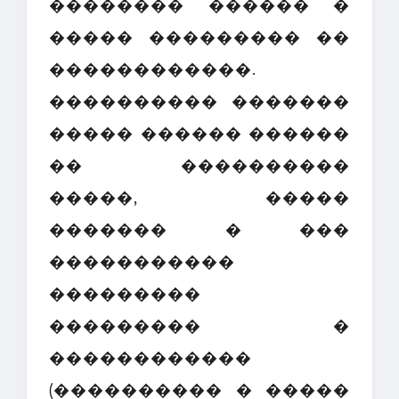
�������� ������ �
����� ��������� ��
������������.
���������� �������
����� ������ ������
�� ����������
�����, �����
������� � ���
�����������
���������
��������� �
������������
(���������� � �����