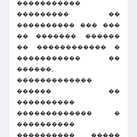
�����������
��������� ��
���������� ��� ���
�� �������. ������
�� ������������ �
����������� ��
������,
�������������
������ ��
����������
������������� �
����������
���������� �����