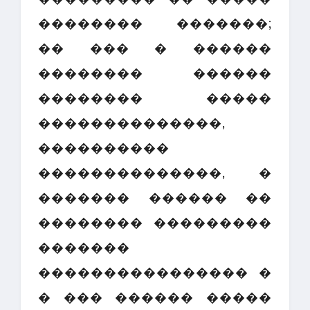
�������� �������;
�� ��� � ������
�������� ������
�������� �����
��������������,
����������
��������������, �
������� ������ ��
�������� ���������
�������
���������������� �
� ��� ������ �����