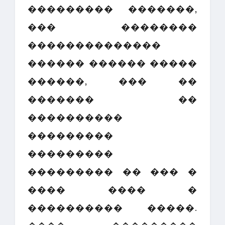
��������� �������,
��� ��������
��������������
������ ������ �����
������, ��� ��
������� ��
����������
���������
���������
��������� �� ��� �
���� ���� �
���������� �����.