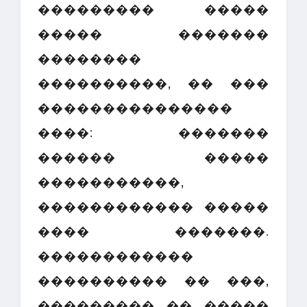
��������� �����
����� �������
��������
����������, �� ���
���������������
����: �������
������ �����
�����������,
������������ �����
���� �������.
������������
���������� �� ���,
��������� �� �����