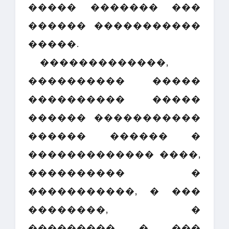
����� ������� ���
������ �����������
�����.
�������������,
���������� �����
���������� �����
������ �����������
������ ������ �
������������� ����,
���������� �
�����������, � ���
��������, �
��������� � ���