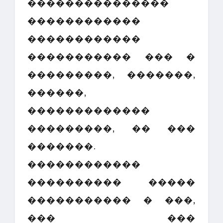
���������������
������������
������������
����������� ��� �
���������, �������,
������,
�������������
���������, �� ���
�������.
������������
���������� �����
����������� � ���,
��� ���