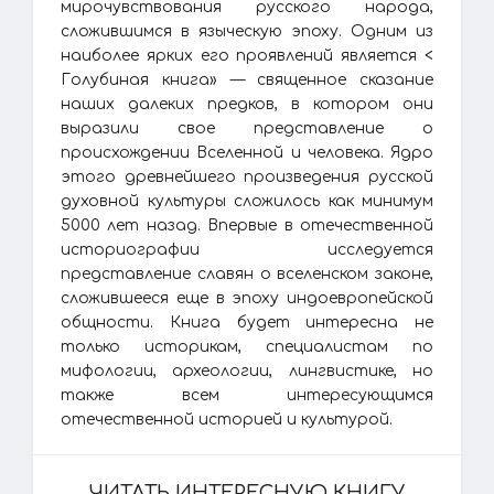
мирочувствования русского народа,
сложившимся в языческую эпоху. Одним из
наиболее ярких его проявлений является <
Голубиная книга» — священное сказание
наших далеких предков, в котором они
выразили свое представление о
происхождении Вселенной и человека. Ядро
этого древнейшего произведения русской
духовной культуры сложилось как минимум
5000 лет назад. Впервые в отечественной
историографии исследуется
представление славян о вселенском законе,
сложившееся еще в эпоху индоевропейской
общности. Книга будет интересна не
только историкам, специалистам по
мифологии, археологии, лингвистике, но
также всем интересующимся
отечественной историей и культурой.
ЧИТАТЬ ИНТЕРЕСНУЮ КНИГУ