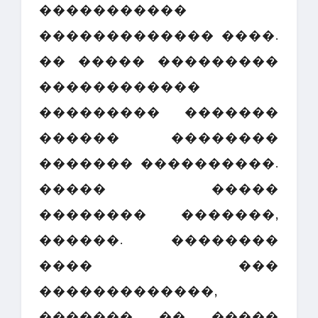
�����������
������������� ����.
�� ����� ���������
������������
��������� �������
������ ��������
������� ����������.
����� �����
�������� �������,
������. ��������
���� ���
�������������,
������� �� �����