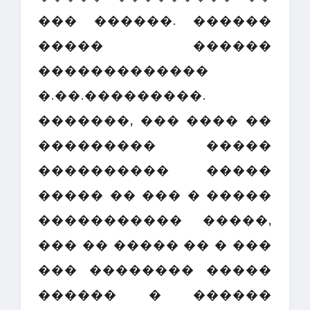
��� ������. ������
����� ������
�������������
�.��.���������.
�������, ��� ���� ��
��������� �����
���������� �����
����� �� ��� � �����
����������� �����,
��� �� ����� �� � ���
��� �������� �����
������ � ������