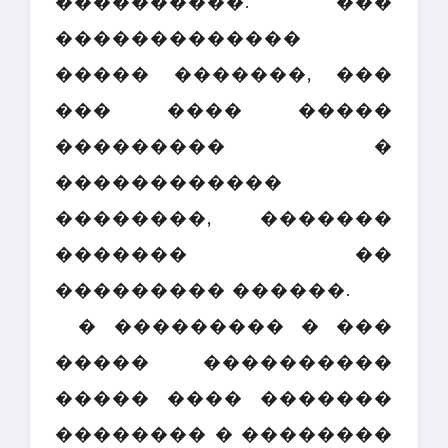
����������. ���
�������������
����� �������, ���
��� ���� �����
��������� �
������������
��������, �������
������� ��
��������� ������.
� ��������� � ���
����� ����������
����� ���� �������
�������� � ��������