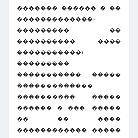
������� ������ � ��
�������������-
��������� ��
���������� ����
�����������)
���������.
�����������, �����
�������������
���������� �����
������ � ���, �����
�� �� ����
������������ �����