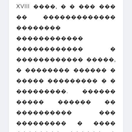
XVIII ����, � � ��� ���
�� �������������
��������
������������
������������ �
������������ �����,
� �������� ������ �
����� ��������� � �
���������. ������
����� ������ ��
���������� ���
��������� � ����