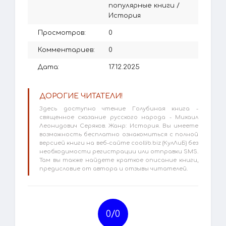
популярные книги
/
История
Просмотров:
0
Комментариев:
0
Дата:
17.12.2025
ДОРОГИЕ ЧИТАТЕЛИ!
Здесь доступно чтение Голубиная книга -
священное сказание русского народа - Михаил
Леонидович Серяков. Жанр: История. Вы имеете
возможность бесплатно ознакомиться с полной
версией книги на веб-сайте coollib.biz (КулЛиБ) без
необходимости регистрации или отправки SMS.
Там вы также найдете краткое описание книги,
предисловие от автора и отзывы читателей.
0/
0