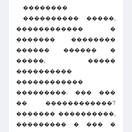
��������
���������� �����,
������������ �
������� ��������
������ ������ �
�����, �����
����������
������������
���������. ��� ���
�� ������������?
������� ����������,
��������� � ��� �