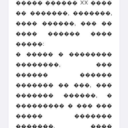
����� ������ XX ����
�� �������, �������,
���� ������, ��� ��
���� ������ ����
�����:
� ����� � ��������
��������, ���
������ ������
������� �� ���, ���
������� ������, �
��������� � ��� ���
����� �������
�������. ����