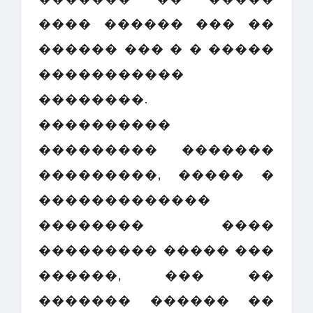
���� ������ ��� ��
������ ��� � � �����
�����������
��������.
����������
��������� �������
���������, ����� �
�������������
�������� ����
��������� ����� ���
������, ��� ��
������� ������ ��