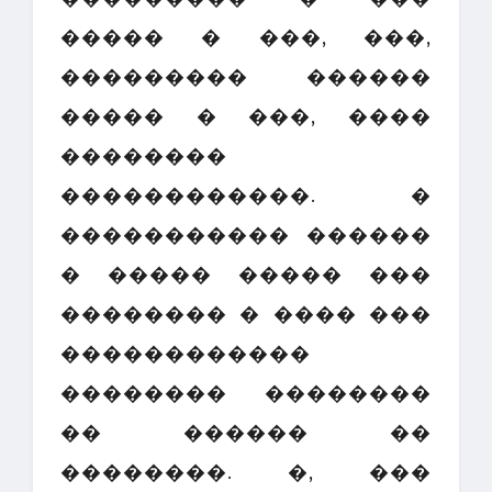
����� � ���, ���,
��������� ������
����� � ���, ����
��������
������������. �
����������� ������
� ����� ����� ���
�������� � ���� ���
������������
�������� ��������
�� ������ ��
��������. �, ���