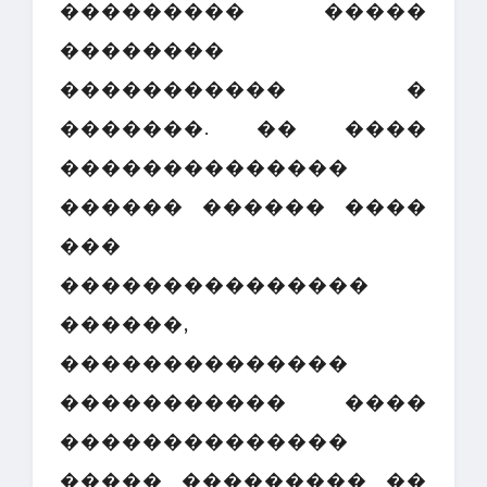
��������� �����
��������
����������� �
�������. �� ����
��������������
������ ������ ����
���
���������������
������,
��������������
����������� ����
��������������
����� ��������� ��