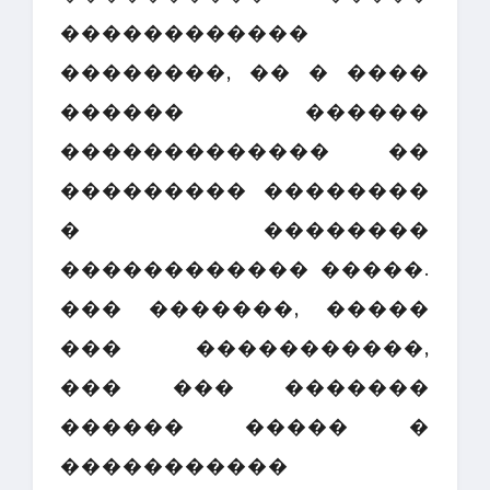
������������
��������, �� � ����
������ ������
������������� ��
��������� ��������
� ��������
������������ �����.
��� �������, �����
��� �����������,
��� ��� �������
������ ����� �
�����������