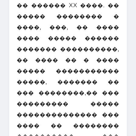
�� ������ XX ����. ��
����� �������� �
����, ���, �� ����
���� ����� ������
������� ����������,
�� ���� �� � ����
����� �����������
�����, ������� ��
��� ��������,�� ���
��������� �����
�������������� ���
���� �� ��������