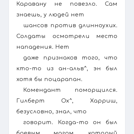
Каравану не повезло. Сам
знаешь, у людей нет
шансов против длинноухих.
Солдаты осмотрели место
нападения. Нет
даже признаков того, что
кто-то из ан-альв^, эн был
хотя бы поцарапан.
Комендант поморщился.
Гилберт Ох^, Харриш,
безусловно, знал, что
говорит. Когда-то он был
боевым магом, который