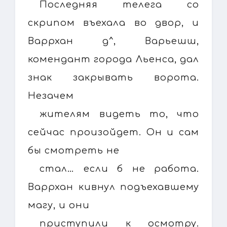
Последняя телега со
скрипом въехала во двор, и
Варрхан д^, Варьешш,
комендант города Льенса, дал
знак закрывать ворота.
Незачем
жителям видеть то, что
сейчас произойдет. Он и сам
бы смотреть не
стал… если б не работа.
Варрхан кивнул подъехавшему
магу, и они
приступили к осмотру.