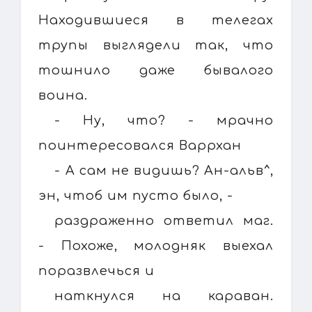
Находившиеся в телегах
трупы выглядели так, что
тошнило даже бывалого
воина.
- Ну, что? - мрачно
поинтересовался Варрхан
- А сам не видишь? Ан-альв^,
эн, чтоб им пусто было, -
раздраженно ответил маг.
- Похоже, молодняк выехал
поразвлечься и
наткнулся на караван.