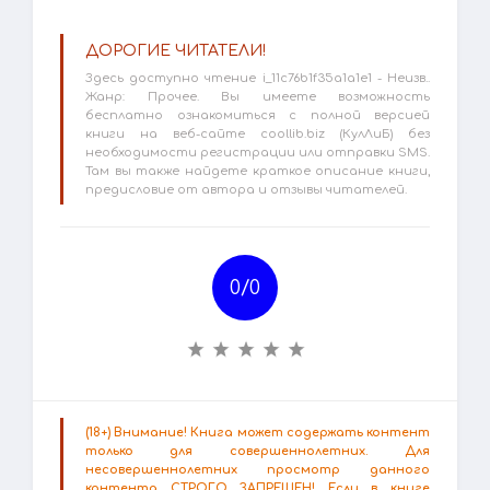
ДОРОГИЕ ЧИТАТЕЛИ!
Здесь доступно чтение i_11c76b1f35a1a1e1 - Неизв..
Жанр: Прочее. Вы имеете возможность
бесплатно ознакомиться с полной версией
книги на веб-сайте coollib.biz (КулЛиБ) без
необходимости регистрации или отправки SMS.
Там вы также найдете краткое описание книги,
предисловие от автора и отзывы читателей.
0/
0
(18+) Внимание! Книга может содержать контент
только для совершеннолетних. Для
несовершеннолетних просмотр данного
контента СТРОГО ЗАПРЕЩЕН! Если в книге