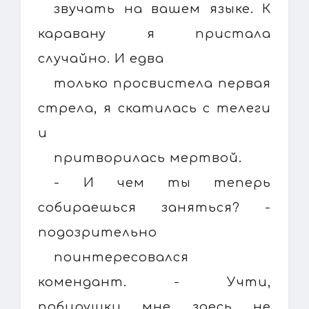
звучать на вашем языке. К
каравану я пристала
случайно. И едва
только просвистела первая
стрела, я скатилась с телеги
и
притворилась мертвой.
- И чем ты теперь
собираешься заняться? -
подозрительно
поинтересовался
комендант. - Учти,
побирушки мне здесь не