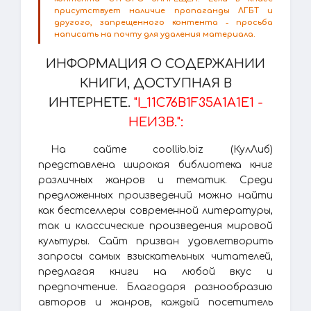
присутствует наличие пропаганды ЛГБТ и
другого, запрещенного контента - просьба
написать на почту для удаления материала.
ИНФОРМАЦИЯ О СОДЕРЖАНИИ
КНИГИ, ДОСТУПНАЯ В
ИНТЕРНЕТЕ.
"I_11C76B1F35A1A1E1 -
НЕИЗВ.":
На сайте coollib.biz (КулЛиб)
представлена широкая библиотека книг
различных жанров и тематик. Среди
предложенных произведений можно найти
как бестселлеры современной литературы,
так и классические произведения мировой
культуры. Сайт призван удовлетворить
запросы самых взыскательных читателей,
предлагая книги на любой вкус и
предпочтение. Благодаря разнообразию
авторов и жанров, каждый посетитель