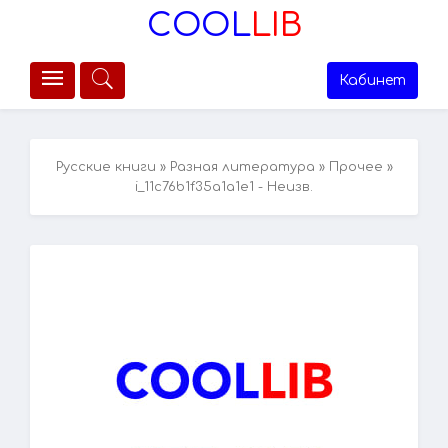
COOL
LIB
Кабинет
Русские книги
»
Разная литература
»
Прочее
»
i_11c76b1f35a1a1e1 - Неизв.