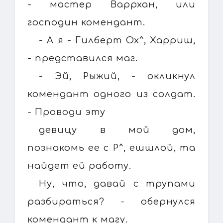
- мастер Варрхан, или
господин комендант.
- А я - Гилберт Ох^, Харриш,
- представился маг.
- Эй, Рыжий, - окликнул
комендант одного из солдат.
- Проводи эту
девицу в мой дом,
познакомь ее с Р^, ешшлой, та
найдет ей работу.
Ну, что, давай с трупами
разбираться? - обернулся
комендант к магу.