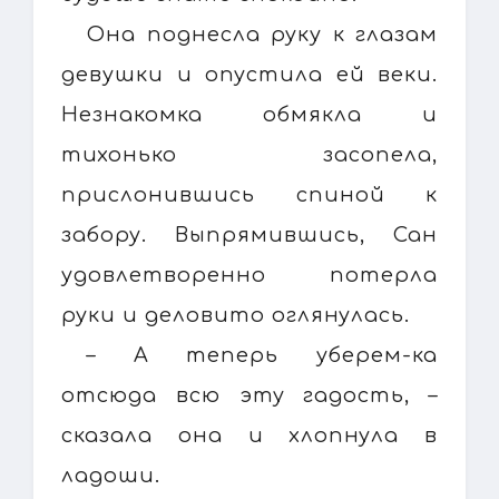
Она поднесла руку к глазам
девушки и опустила ей веки.
Незнакомка обмякла и
тихонько засопела,
прислонившись спиной к
забору. Выпрямившись, Сан
удовлетворенно потерла
руки и деловито оглянулась.
– А теперь уберем-ка
отсюда всю эту гадость, –
сказала она и хлопнула в
ладоши.