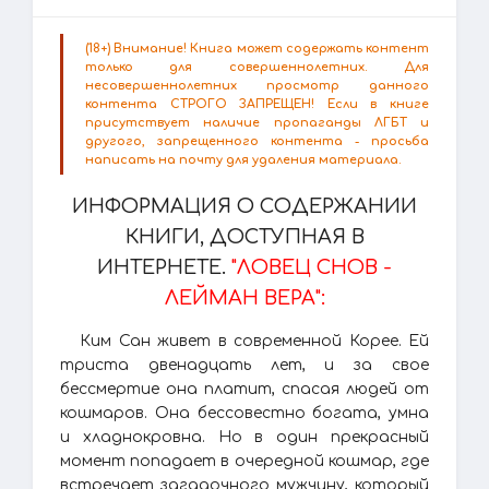
(18+) Внимание! Книга может содержать контент
только для совершеннолетних. Для
несовершеннолетних просмотр данного
контента СТРОГО ЗАПРЕЩЕН! Если в книге
присутствует наличие пропаганды ЛГБТ и
другого, запрещенного контента - просьба
написать на почту для удаления материала.
ИНФОРМАЦИЯ О СОДЕРЖАНИИ
КНИГИ, ДОСТУПНАЯ В
ИНТЕРНЕТЕ.
"ЛОВЕЦ СНОВ -
ЛЕЙМАН ВЕРА":
Ким Сан живет в современной Корее. Ей
триста двенадцать лет, и за свое
бессмертие она платит, спасая людей от
кошмаров. Она бессовестно богата, умна
и хладнокровна. Но в один прекрасный
момент попадает в очередной кошмар, где
встречает загадочного мужчину, который