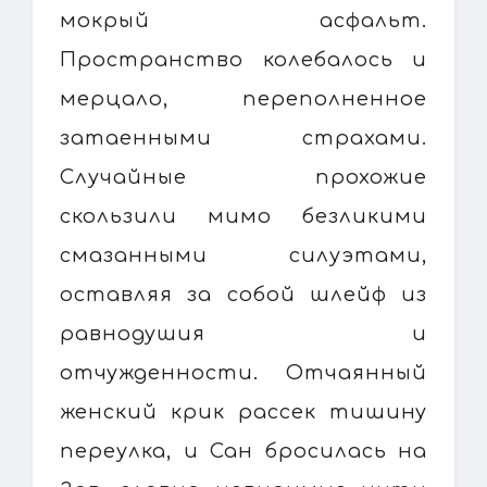
мокрый асфальт.
Пространство колебалось и
мерцало, переполненное
затаенными страхами.
Случайные прохожие
скользили мимо безликими
смазанными силуэтами,
оставляя за собой шлейф из
равнодушия и
отчужденности. Отчаянный
женский крик рассек тишину
переулка, и Сан бросилась на