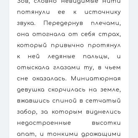
Зов, словно невидимые нити
потянули ее к источнику
звука. Передернув плечами,
она отогнала от себя страх,
который привычно протянул
к ней ледяные пальцы, и
отыскала глазами ту, в чьем
сне оказалась. Миниатюрная
девушка скорчилась на земле,
вжавшись спиной в сетчатый
забор, за которым виднелись
недостроенные высотки
апат, и тонкими дрожащими