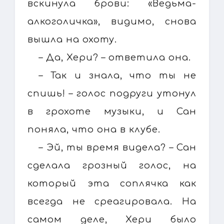
вскинула брови: «Ведьма-
алкоголичка», видимо, снова
вышла на охоту.
– Да, Хери? – ответила она.
– Так и знала, что ты не
спишь! – голос подруги утонул
в грохоте музыки, и Сан
поняла, что она в клубе.
– Эй, ты время видела? – Сан
сделала грозный голос, на
который эта соплячка как
всегда не среагировала. На
самом деле, Хери было