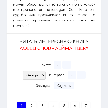
может общаться с ней во снах, но по какой-
то причине он ненавидит Сан. Кто он:
судьба или проклятие? И как связан с
далеким прошлым, которого она не
помнит?
ЧИТАТЬ ИНТЕРЕСНУЮ КНИГУ
"ЛОВЕЦ СНОВ - ЛЕЙМАН ВЕРА"
Шрифт:
-
+
Интервал:
-
+
Закладка:
Сделать
1
2
3
4
5
6
7