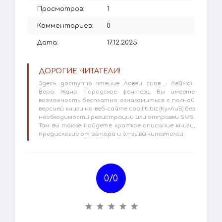
Просмотров:
1
Комментариев:
0
Дата:
17.12.2025
ДОРОГИЕ ЧИТАТЕЛИ!
Здесь доступно чтение Ловец снов - Лейман
Вера. Жанр: Городское фентези. Вы имеете
возможность бесплатно ознакомиться с полной
версией книги на веб-сайте coollib.biz (КулЛиБ) без
необходимости регистрации или отправки SMS.
Там вы также найдете краткое описание книги,
предисловие от автора и отзывы читателей.
0/
0