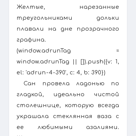
Желтые, нарезанные
треугольниками дольки
плавали на дне прозрачного
графина.
(window.adrunTag =
window.adrunTag || []).push({v: 1,
el: 'adrun-4-390', c: 4, b: 390})
Сан провела ладонью по
гладкой, идеально чистой
столешнице, которую всегда
украшала стеклянная ваза с
ее любимыми азалиями.