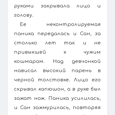
руками закрывала лицо и
голову.
Ее неконтролируемая
паника передалась и Сан, за
столько лет так и не
привыкшей к чужим
кошмарам. Над девчонкой
нависал высокий парень в
черной толстовке. Лицо его
скрывал капюшон, а в руке был
зажат нож. Паника усилилась,
и Сан зажмурилась, повторяя