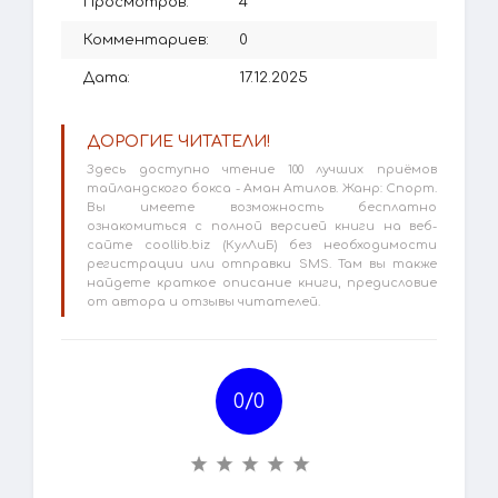
Просмотров:
4
Комментариев:
0
Дата:
17.12.2025
ДОРОГИЕ ЧИТАТЕЛИ!
Здесь доступно чтение 100 лучших приёмов
тайландского бокса - Аман Атилов. Жанр: Спорт.
Вы имеете возможность бесплатно
ознакомиться с полной версией книги на веб-
сайте coollib.biz (КулЛиБ) без необходимости
регистрации или отправки SMS. Там вы также
найдете краткое описание книги, предисловие
от автора и отзывы читателей.
0/
0