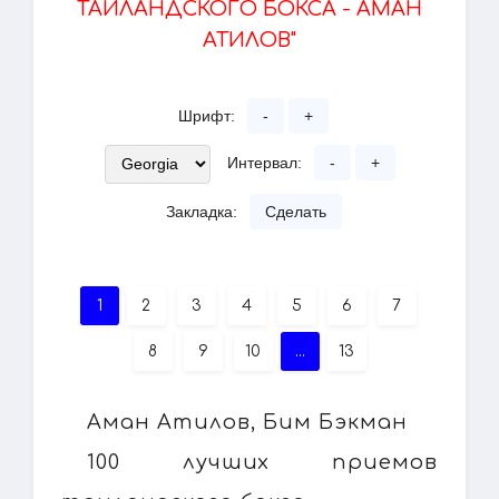
ТАЙЛАНДСКОГО БОКСА - АМАН
АТИЛОВ"
Шрифт:
-
+
Интервал:
-
+
Закладка:
Сделать
1
2
3
4
5
6
7
8
9
10
...
13
Аман Атилов, Бим Бэкман
100 лучших приемов