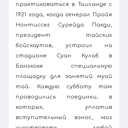
практиковаться в Таиланде с
1921 года, когда генерал Прайя
Нонтиссег Сурейда Пакди,
президент тайских
бойскаутов, устроил на
стадионе Суан Кулаб в
Бангкоке специальную
площадку для занятий муай
тай. Каждую субботу там
проводились поединки, в
которых, уплатив
вступительный взнос, мог
участвовать любой