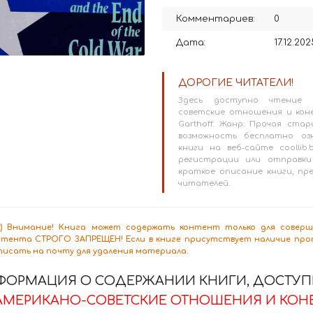
Комментариев:
0
Дата:
17.12.202
ДОРОГИЕ ЧИТАТЕЛИ!
Здесь доступно чтение В
советские отношения и коне
Garthoff. Жанр: Прочая ст
возможность бесплатно оз
книги на веб-сайте coollib.
регистрации или отправки
краткое описание книги, п
читателей.
8+) Внимание! Книга может содержать контент только для сове
нтента СТРОГО ЗАПРЕЩЕН! Если в книге присутствует наличие проп
писать на почту для удаления материала.
ФОРМАЦИЯ О СОДЕРЖАНИИ КНИГИ, ДОСТУПН
АМЕРИКАНО-СОВЕТСКИЕ ОТНОШЕНИЯ И КОНЕ