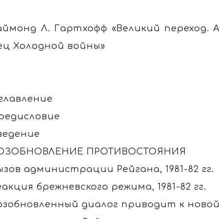
аймонд Л. Гартхофф «Великий переход.
ец Холодной войны»
главление
редисловие
ведение
ОЗОБНОВЛЕНИЕ ПРОТИВОСТОЯНИЯ
ызов администрации Рейгана, 1981-82 гг.
еакция брежневского режима, 1981-82 гг.
озобновленный диалог приводит к новой