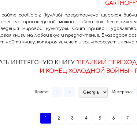
GARTHOFF"
 сайте coollib.biz (КулЛиб) представлена широкая биб
ложенных произведений можно найти как бестселлеры
зведения мировой культуры. Сайт призван удовлетво
агая книги на любой вкус и предпочтение. Благодаря р
т найти книгу, которая увлечет и заинтересует именно 
АТЬ ИНТЕРЕСНУЮ КНИГУ
"ВЕЛИКИЙ ПЕРЕХО
И КОНЕЦ ХОЛОДНОЙ ВОЙНЫ - R
Шрифт:
-
+
Интервал:
1
2
3
4
5
6
7