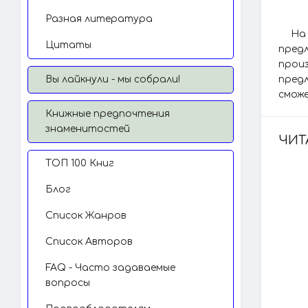
Разная литература
На
Цитаты
пред
прои
Вы лайкнули - мы собрали!
предл
сможе
Книжные предпочтения
знаменитостей
ЧИТ
TОП 100 Книг
Блог
Список Жанров
Список Авторов
FAQ - Часто задаваемые
вопросы