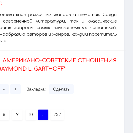
:
лиотека книг различных жанров и тематик. Среди
 современной литературы, так и классические
рить запросы самых взыскательных читателей,
азнообразию авторов и жанров, каждый посетитель
его.
Д. АМЕРИКАНО-СОВЕТСКИЕ ОТНОШЕНИЯ
AYMOND L. GARTHOFF"
-
+
Закладка:
Сделать
8
9
10
...
252