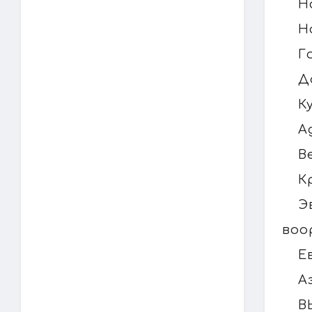
Н
Н
Г
Д
К
А
В
К
Э
воо
Е
А
В