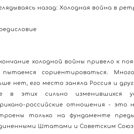
глядываясь назад: Холодная война в ре
редисловие
кончание холодной войны привело к поя
 пытаемся сориентироваться. Много
ьше нет, его место заняла Россия и дру
е в этих сильно изменившихся ус
рикано-российские отношения - это н
троены только на фундаменте пред
диненными Штатами и Советским Союзом