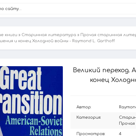
ие книги
»
Старинная литература
»
Прочая старинная лите
ения и конец Холодной войны - Raymond L. Garthoff
Великий переход.
конец Холодно
Автор:
Raymond
Категория:
Старин
Прочая
Просмотров:
4