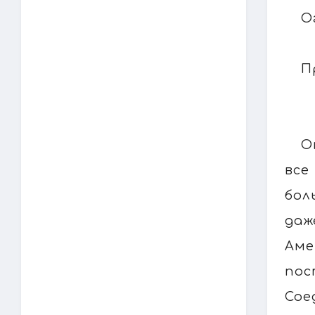
О
П
О
все
бол
даж
Аме
пос
Сое