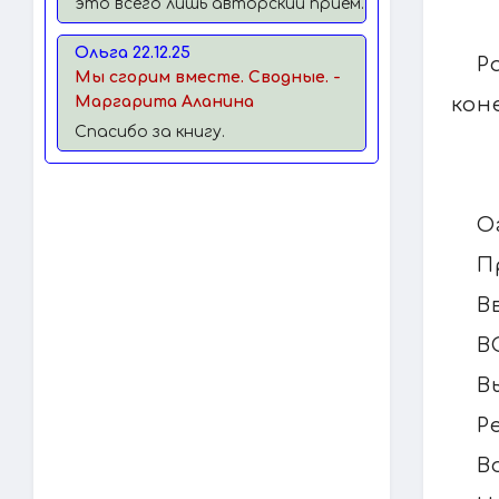
это всего лишь авторский прием.
Ольга 22.12.25
Р
Мы сгорим вместе. Сводные. -
кон
Маргарита Аланина
Спасибо за книгу.
О
П
В
В
В
Р
В