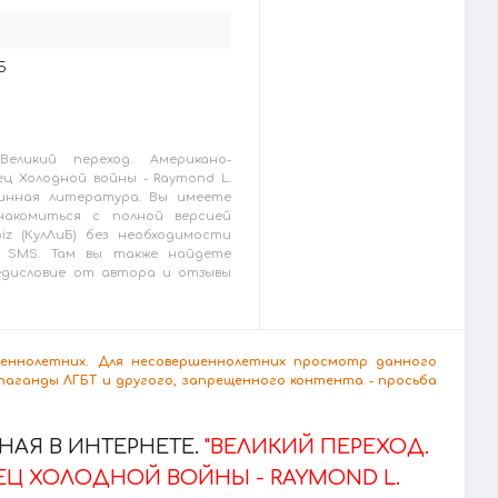
5
еликий переход. Американо-
ц Холодной войны - Raymond L.
аринная литература. Вы имеете
накомиться с полной версией
biz (КулЛиБ) без необходимости
 SMS. Там вы также найдете
редисловие от автора и отзывы
ршеннолетних. Для несовершеннолетних просмотр данного
аганды ЛГБТ и другого, запрещенного контента - просьба
АЯ В ИНТЕРНЕТЕ.
"ВЕЛИКИЙ ПЕРЕХОД.
Ц ХОЛОДНОЙ ВОЙНЫ - RAYMOND L.