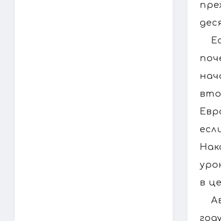
пре
деся
Е
поч
нач
вто
Евр
есл
Нак
уро
в ц
А
год