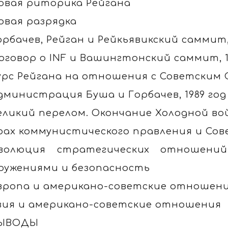
овая риторика Рейгана
овая разрядка
орбачев, Рейган и Рейкьявикский саммит,
оговор о INF и Вашингтонский саммит, 19
урс Рейгана на отношения с Советским
дминистрация Буша и Горбачев, 1989 год
еликий перелом. Окончание Холодной во
рах коммунистического правления и Совет
волюция стратегических отношений
ружениями и безопасность
вропа и американо-советские отношен
зия и американо-советские отношения
ЫВОДЫ