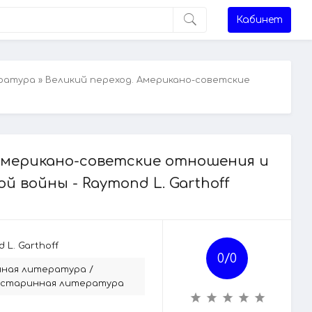
Кабинет
ратура
» Великий переход. Американо-советские
 Американо-советские отношения и
й войны - Raymond L. Garthoff
 L. Garthoff
0/
0
ная литература
/
 старинная литература