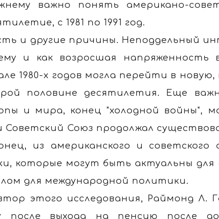
жнему важно понять американо-сове
тилетие, с 1981 по 1991 год.
сть и другие причины. Неподдельный ин
ему и как возросшая напряженность 
але 1980-х годов могла перейти в новую,
рой половине десятилетия. Еще важн
опы и мира, конец "холодной войны", мо
и Советский Союз продолжал существов
онец, из американского и советского 
ки, которые могут быть актуальны для
елом для международной политики.
втор этого исследования, Раймонд Л. Г
у после выхода на пенсию после д