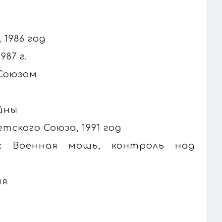
 1986 год
87 г.
 Союзом
йны
ского Союза, 1991 год
: Военная мощь, контроль над
ия