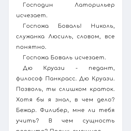
Господин Латорильер
исчезает.
Госпожа Боваль! Николь,
служанка Люсиль, словом, все
понятно.
Госпожа Боваль исчезает.
Дю Круази - педант,
философ Панкрасс. Дю Круази.
Позволь, ты слишком краток.
Хотя бы я знал, в чем дело?
Бежар. Филибер, мне ли тебя
учить? В чем сущность