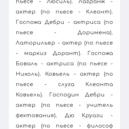
пьесе - Люсиль). Лагранж -
актер (по пьесе - Клеонт).
Госпожа Дебри - актриса (по
пьесе - Доримена).
Латорильер - актер (по пьесе
- маркиз Дорант). Госпожа
Боваль - актриса (по пьесе -
Николь). Ковьель - актер (по
пьесе - слуга Клеонта
Ковьель). Господин Дебри -
актер (по пьесе - учитель
фехтования). Дю Круази -
актер (по пьесе - философ