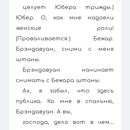
целует Юбера трижды.)
Юбер. О, как мне надоели
женские роли!
(Проваливается.) Бежар.
Брэндавуан, сними с меня
штаны.
Брэндавуан начинает
снимать с Бежара штаны.
Ах, я забыл, что здесь
публика. Ко мне в спальню,
Брэндавуан. А вы,
господа, дело вот в чем...