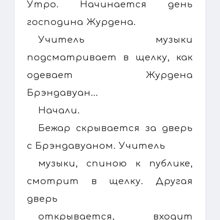
Утро. Начинается день
господина Журдена.
Учитель музыки
подсматривает в щелку, как
одевает Журдена
Брэндавуан...
Начали.
Бежар скрывается за дверь
с Брэндавуаном. Учитель
музыки, спиною к публике,
смотрит в щелку. Другая
дверь
открывается, входит