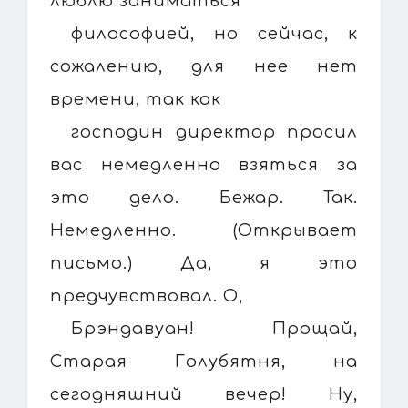
люблю заниматься
философией, но сейчас, к
сожалению, для нее нет
времени, так как
господин директор просил
вас немедленно взяться за
это дело. Бежар. Так.
Немедленно. (Открывает
письмо.) Да, я это
предчувствовал. О,
Брэндавуан! Прощай,
Старая Голубятня, на
сегодняшний вечер! Ну,