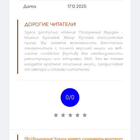
Дата:
17.12.2025
ДОРОГИЕ ЧИТАТЕЛИ!
Здесь доступно чтение Полоумный Журден -
Михаил Булгаков. Жанр: Русская классическая
проза. Вы имеете возможность бесплатно
ознакомиться с полной версией книги на веб-
сайте coollib.biz (КулЛиБ) без необходимости
регистрации или отправки SMS. Там вы также
найдете краткое описание книги, предисловие
от автора и отзывы читателей.
0/
0
(18+) Внимание! Книга может содержать контент