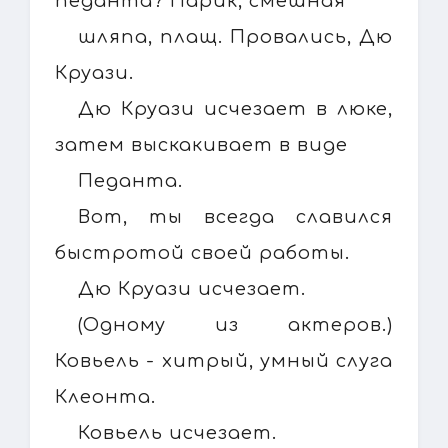
педанта? Парик, смешная
шляпа, плащ. Провались, Дю
Круази.
Дю Круази исчезает в люке,
затем выскакивает в виде
Педанта.
Вот, ты всегда славился
быстротой своей работы.
Дю Круази исчезает.
(Одному из актеров.)
Ковьель - хитрый, умный слуга
Клеонта.
Ковьель исчезает.