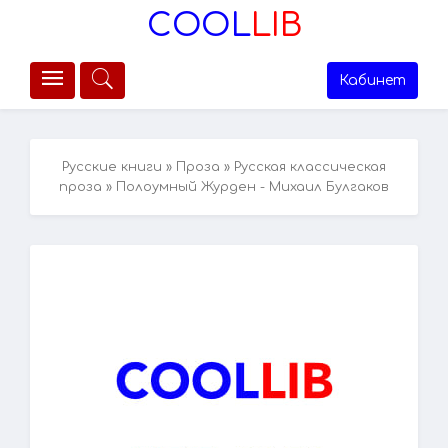
COOL
LIB
Кабинет
Русские книги
»
Проза
»
Русская классическая
проза
» Полоумный Журден - Михаил Булгаков