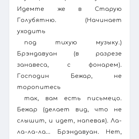
Идемте же в Старую
Голубятню. (Начинает
уходить
под тихую музыку.)
Брэндавуан (в разрезе
занавеса, с фонарем).
Господин Бежар, не
торопитесь
так, вам есть письмецо.
Бежар (делает вид, что не
слышит, и идет, напевая). Ла-
ла-ла-ла... Брэндавуан. Нет,