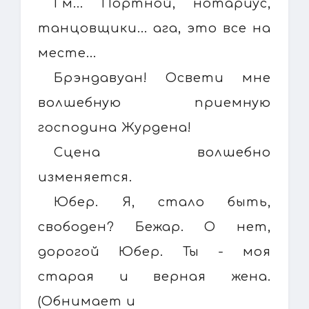
Гм... Портной, нотариус,
танцовщики... ага, это все на
месте...
Брэндавуан! Освети мне
волшебную приемную
господина Журдена!
Сцена волшебно
изменяется.
Юбер. Я, стало быть,
свободен? Бежар. О нет,
дорогой Юбер. Ты - моя
старая и верная жена.
(Обнимает и