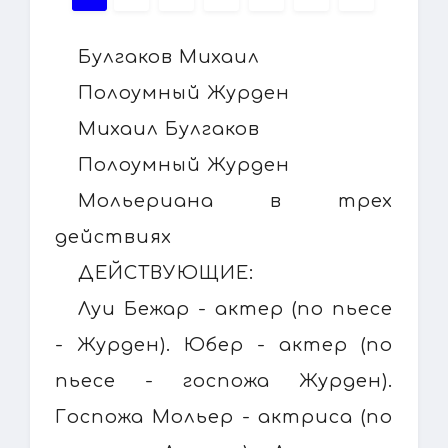
Булгаков Михаил
Полоумный Журден
Михаил Булгаков
Полоумный Журден
Мольериана в трех
действиях
ДЕЙСТВУЮЩИЕ:
Луи Бежар - актер (по пьесе
- Журден). Юбер - актер (по
пьесе - госпожа Журден).
Госпожа Мольер - актриса (по