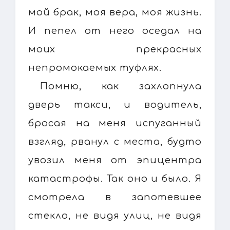
мой брак, моя вера, моя жизнь.
И пепел от него оседал на
моих прекрасных
непромокаемых туфлях.
Помню, как захлопнула
дверь такси, и водитель,
бросая на меня испуганный
взгляд, рванул с места, будто
увозил меня от эпицентра
катастрофы. Так оно и было. Я
смотрела в запотевшее
стекло, не видя улиц, не видя