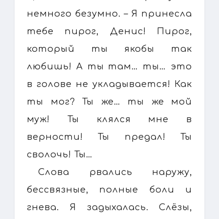
немного безумно. – Я принесла
тебе пирог, Денис! Пирог,
который ты якобы так
любишь! А ты там… ты… это
в голове не укладывается! Как
ты мог? Ты же… ты же мой
муж! Ты клялся мне в
верности! Ты предал! Ты
сволочь! Ты…
Слова рвались наружу,
бессвязные, полные боли и
гнева. Я задыхалась. Слёзы,