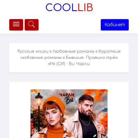
COOL
LIB
Кабинет
Русские книги
»
Любовные романы
»
Короткие
любовные романы
» Бывшие. Правило трёх
«Н» (СИ) - Ви Чарли