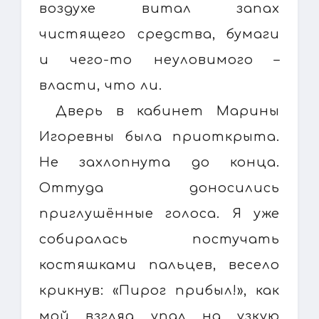
воздухе витал запах
чистящего средства, бумаги
и чего-то неуловимого –
власти, что ли.
Дверь в кабинет Марины
Игоревны была приоткрыта.
Не захлопнута до конца.
Оттуда доносились
приглушённые голоса. Я уже
собиралась постучать
костяшками пальцев, весело
крикнув: «Пирог прибыл!», как
мой взгляд упал на узкую