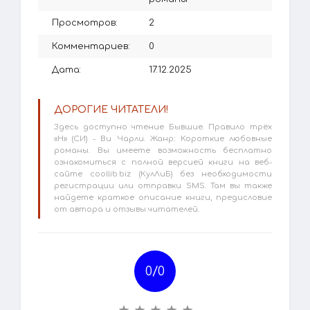
Просмотров:
2
Комментариев:
0
Дата:
17.12.2025
ДОРОГИЕ ЧИТАТЕЛИ!
Здесь доступно чтение Бывшие. Правило трёх
«Н» (СИ) - Ви Чарли. Жанр: Короткие любовные
романы. Вы имеете возможность бесплатно
ознакомиться с полной версией книги на веб-
сайте coollib.biz (КулЛиБ) без необходимости
регистрации или отправки SMS. Там вы также
найдете краткое описание книги, предисловие
от автора и отзывы читателей.
0/
0