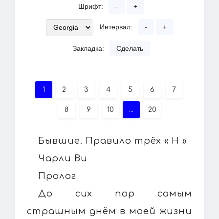
Шрифт:
-
+
Интервал:
-
+
Закладка:
Сделать
1
2
3
4
5
6
7
8
9
10
...
20
Бывшие. Правило трёх « Н »
Чарли Ви
Пролог
До сих пор самым
страшным днём в моей жизни