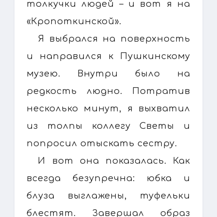
толкучки людей – и вот я на
«Кропоткинской».
Я выбрался на поверхность
и направился к Пушкинскому
музею. Внутри было на
редкость людно. Потратив
несколько минут, я выхватил
из толпы коллегу Светы и
попросил отыскать сестру.
И вот она показалась. Как
всегда безупречна: юбка и
блуза выглажены, туфельки
блестят. Завершал образ