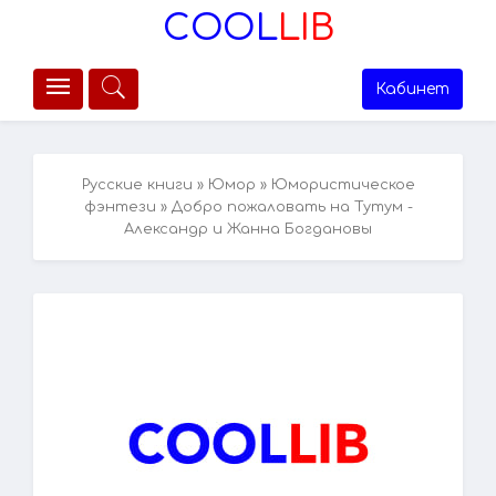
COOL
LIB
Кабинет
Русские книги
»
Юмор
»
Юмористическое
фэнтези
» Добро пожаловать на Тутум -
Александр и Жанна Богдановы