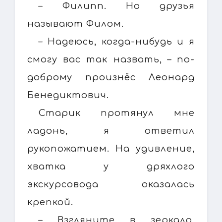
– Филипп. Но друзья
называют Филом.
– Надеюсь, когда-нибудь и я
смогу вас так назвать, – по-
доброму произнёс Леонард
Бенедиктович.
Старик протянул мне
ладонь, я ответил
рукопожатием. На удивление,
хватка у дряхлого
экскурсовода оказалась
крепкой.
– Взгляните в зеркало,