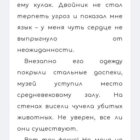
ему кулак. Двойник не стал
терпеть угроз и показал мне
язык – у меня чуть сердце не
выпрыгнуло от
неожиданности.
Внезапно его одежду
покрыли стальные доспехи,
музей уступил место
средневековому залу. На
стенах висели чучела убитых
животных. Не уверен, все ли
они существуют.
Вот так фокус! Но меня не