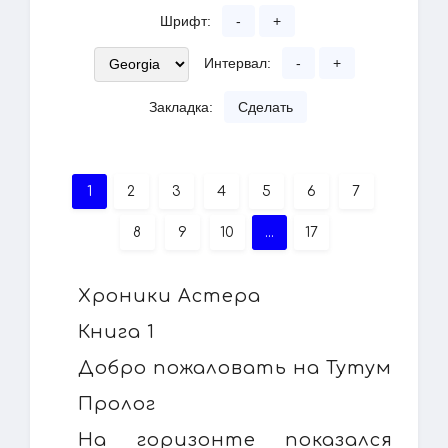
Шрифт:
-
+
Интервал:
-
+
Закладка:
Сделать
1
2
3
4
5
6
7
8
9
10
...
17
Хроники Астера
Книга 1
Добро пожаловать на Тутум
Пролог
На горизонте показался