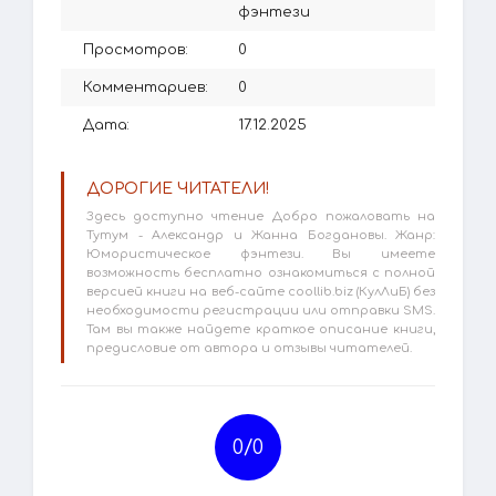
фэнтези
Просмотров:
0
Комментариев:
0
Дата:
17.12.2025
ДОРОГИЕ ЧИТАТЕЛИ!
Здесь доступно чтение Добро пожаловать на
Тутум - Александр и Жанна Богдановы. Жанр:
Юмористическое фэнтези. Вы имеете
возможность бесплатно ознакомиться с полной
версией книги на веб-сайте coollib.biz (КулЛиБ) без
необходимости регистрации или отправки SMS.
Там вы также найдете краткое описание книги,
предисловие от автора и отзывы читателей.
0/
0