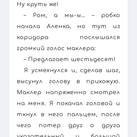
Ну круть же!
– Ром, а мы-ы… – робко
начала Аленка, но тут из
коридора послышался
громкий голос маклера:
– Предлагает шестьдесят!
Я усмехнулся и, сделав шаг,
высунул голову в прихожую.
Маклер напряженно смотрел
на меня. Я покачал головой и
ткнул в него пальцем, после
чего потер друг о друга
указательный и большой