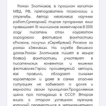
Роман Злотников, в прошлом капитан
МВД РФ, преподаватель психологии и
стрельбы. Автор нескольких научных
работ.Суммарный тираж проданных книг
превышает 10 миллионов экземпляров.В 2015
году писатель стал лауреатом
городского фестиваля фантастики
«Роскон», получил «Серебряный Роскон» за
роман «Землянин. На службе Великого
дома».Роман Злотников пишет в жанре
боевой фантастики, участвует в
писательских конвентах и книжных
фестивалях.Герои произведений автора,
как правило, обладают сильным
характером и даже в самых опасных
ситуациях не забывают о долге и
верности своим принципам.Продолжение
цикла про попаданца в СССР. Вторая
книга о старом успешном мужчине,
который переместился в четырехлетнего