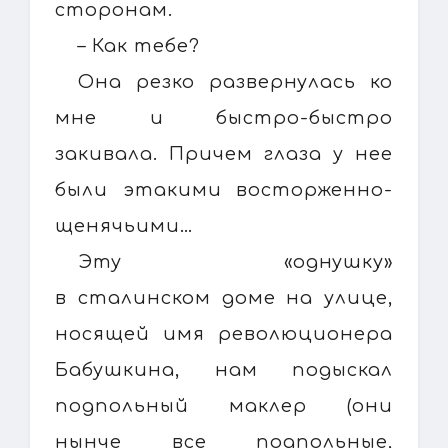
сторонам.
– Как тебе?
Она резко развернулась ко
мне и быстро-быстро
закивала. Причем глаза у нее
были этакими восторженно-
щенячьими…
Эту «однушку»
в сталинском доме на улице,
носящей имя революционера
Бабушкина, нам подыскал
подпольный маклер (они
нынче все подпольные,