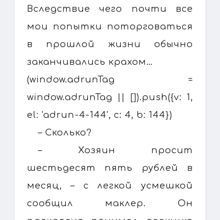
Вследствие чего почти все
мои попытки поторговаться
в прошлой жизни обычно
заканчивались крахом…
(window.adrunTag =
window.adrunTag || []).push({v: 1,
el: 'adrun-4-144', c: 4, b: 144})
– Сколько?
– Хозяин просит
шестьдесят пять рублей в
месяц, – с легкой усмешкой
сообщил маклер. Он