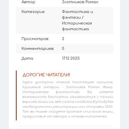
Автор:
Злотников Роман
Категория:
Фантастика и
фэнтези
/
Историческая
фантастика
Просмотров:
2
Комментариев:
0
Дата:
17.12.2025
ДОРОГИЕ ЧИТАТЕЛИ!
Здесь доступно чтение Настоящее прошлое.
Крушение империи - Злотников Роман. Жанр:
Историческая фантастика. Вы имеете
возможность бесплатно ознакомиться с полной
версией книги на веб-сайте coollib.biz (КулЛиБ) без
необходимости регистрации или отправки SMS.
Там вы также найдете краткое описание книги,
предисловие от автора и отзывы читателей.