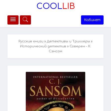
COOL
LIB
Кабинет
Русские книги
»
Детективы и Триллеры
»
Исторический детектив
» Соверен - К.
Сэнсом