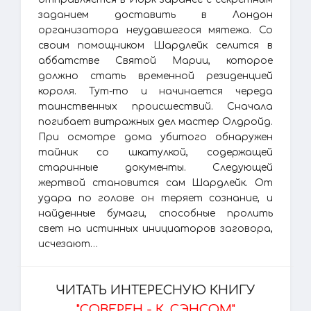
заданием доставить в Лондон
организатора неудавшегося мятежа. Со
своим помощником Шардлейк селится в
аббатстве Святой Марии, которое
должно стать временной резиденцией
короля. Тут-то и начинается череда
таинственных происшествий. Сначала
погибает витражных дел мастер Олдройд.
При осмотре дома убитого обнаружен
тайник со шкатулкой, содержащей
старинные документы. Следующей
жертвой становится сам Шардлейк. От
удара по голове он теряет сознание, и
найденные бумаги, способные пролить
свет на истинных инициаторов заговора,
исчезают…
ЧИТАТЬ ИНТЕРЕСНУЮ КНИГУ
"СОВЕРЕН - К. СЭНСОМ"