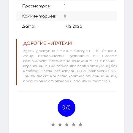
Просмотров:
1
Комментариев:
0
Дата:
17.12.2025
ДОРОГИЕ ЧИТАТЕЛИ!
Здесь доступно чтение Соверен - К. Сэнсом.
Жанр: Исторический детектив. Вы имеете
возможность бесплатно ознакомиться с полной
версией книги на веб-сайте coollib.biz (КулЛиБ) без
необходимости регистрации или отправки SMS.
Там вы также найдете краткое описание книги,
предисловие от автора и отзывы читателей.
0/
0