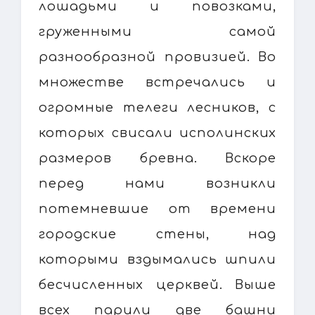
лошадьми и повозками,
груженными самой
разнообразной провизией. Во
множестве встречались и
огромные телеги лесников, с
которых свисали исполинских
размеров бревна. Вскоре
перед нами возникли
потемневшие от времени
городские стены, над
которыми вздымались шпили
бесчисленных церквей. Выше
всех парили две башни