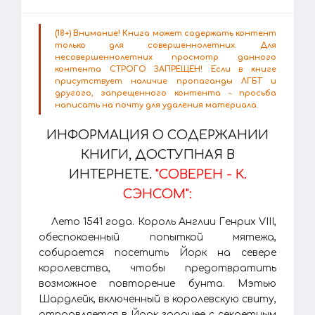
(18+) Внимание! Книга может содержать контент
только для совершеннолетних. Для
несовершеннолетних просмотр данного
контента СТРОГО ЗАПРЕЩЕН! Если в книге
присутствует наличие пропаганды ЛГБТ и
другого, запрещенного контента - просьба
написать на почту для удаления материала.
ИНФОРМАЦИЯ О СОДЕРЖАНИИ
КНИГИ, ДОСТУПНАЯ В
ИНТЕРНЕТЕ.
"СОВЕРЕН - К.
СЭНСОМ":
Лето 1541 года. Король Англии Генрих VIII,
обеспокоенный попыткой мятежа,
собирается посетить Йорк на севере
королевства, чтобы предотвратить
возможное повторение бунта. Мэтью
Шардлейк, включенный в королевскую свиту,
отправляется в Йорк заранее с секретным