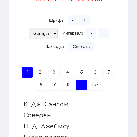
Шрифт:
-
+
Интервал:
-
+
Закладка:
Сделать
1
2
3
4
5
6
7
8
9
10
...
157
К. Дж. Сэнсом
Соверен
П. Д. Джеймсу