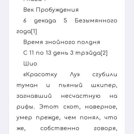
Век Пробуждения
6 декада 5 Безымянного
года[1]
Время знойного полдня
С 11 по 13 день 3 трэйда[2]
Шио
«Красотку Лу» сгубили
туман и пьяный шкипер,
загнавший несчастную на
рифы. Этот скот, наверное,
умер прежде, чем понял, что
же, собственно говоря,