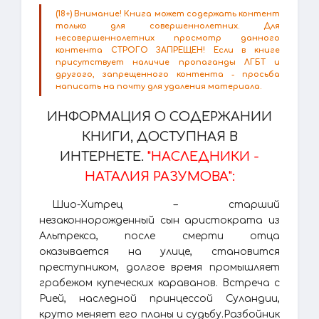
(18+) Внимание! Книга может содержать контент
только для совершеннолетних. Для
несовершеннолетних просмотр данного
контента СТРОГО ЗАПРЕЩЕН! Если в книге
присутствует наличие пропаганды ЛГБТ и
другого, запрещенного контента - просьба
написать на почту для удаления материала.
ИНФОРМАЦИЯ О СОДЕРЖАНИИ
КНИГИ, ДОСТУПНАЯ В
ИНТЕРНЕТЕ.
"НАСЛЕДНИКИ -
НАТАЛИЯ РАЗУМОВА":
Шио-Хитрец – старший
незаконнорожденный сын аристократа из
Альтрекса, после смерти отца
оказывается на улице, становится
преступником, долгое время промышляет
грабежом купеческих караванов. Встреча с
Рией, наследной принцессой Суландии,
круто меняет его планы и судьбу.Разбойник