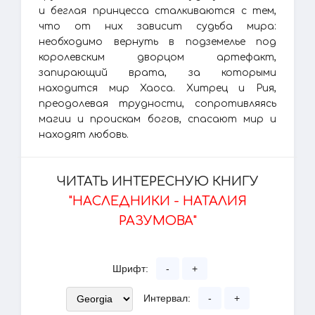
и беглая принцесса сталкиваются с тем,
что от них зависит судьба мира:
необходимо вернуть в подземелье под
королевским дворцом артефакт,
запирающий врата, за которыми
находится мир Хаоса. Хитрец и Рия,
преодолевая трудности, сопротивляясь
магии и проискам богов, спасают мир и
находят любовь.
ЧИТАТЬ ИНТЕРЕСНУЮ КНИГУ
"НАСЛЕДНИКИ - НАТАЛИЯ
РАЗУМОВА"
Шрифт:
-
+
Интервал:
-
+