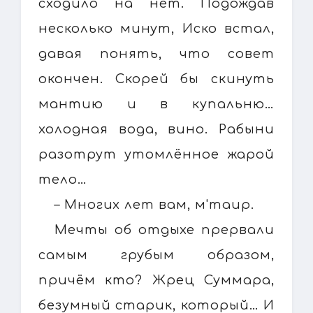
сходило на нет. Подождав
несколько минут, Иско встал,
давая понять, что совет
окончен. Скорей бы скинуть
мантию и в купальню…
холодная вода, вино. Рабыни
разотрут утомлённое жарой
тело…
– Многих лет вам, м'таир.
Мечты об отдыхе прервали
самым грубым образом,
причём кто? Жрец Суммара,
безумный старик, который… И