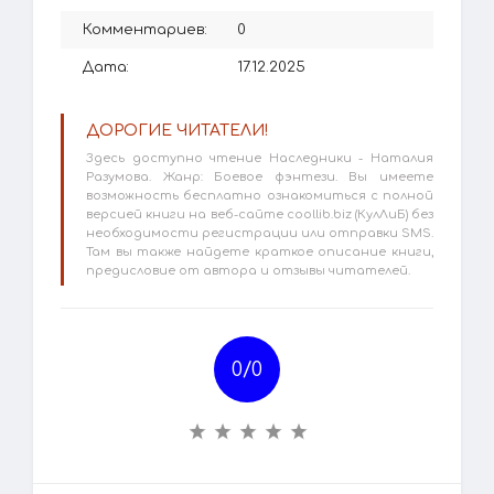
Комментариев:
0
Дата:
17.12.2025
ДОРОГИЕ ЧИТАТЕЛИ!
Здесь доступно чтение Наследники - Наталия
Разумова. Жанр: Боевое фэнтези. Вы имеете
возможность бесплатно ознакомиться с полной
версией книги на веб-сайте coollib.biz (КулЛиБ) без
необходимости регистрации или отправки SMS.
Там вы также найдете краткое описание книги,
предисловие от автора и отзывы читателей.
0/
0