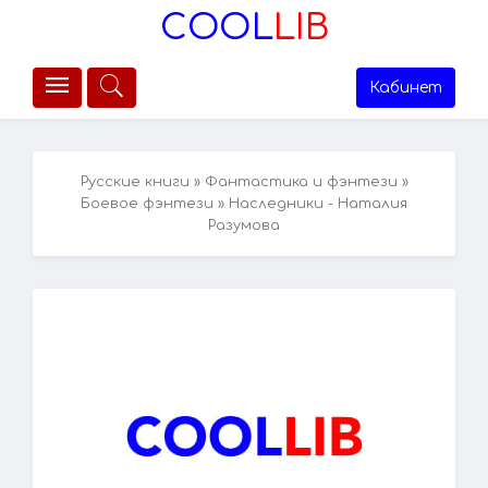
COOL
LIB
Кабинет
Русские книги
»
Фантастика и фэнтези
»
Боевое фэнтези
» Наследники - Наталия
Разумова