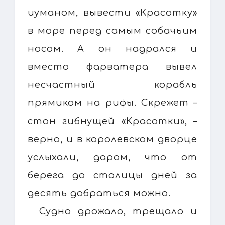
иуманом, вывести «Красотку»
в море перед самым собачьим
носом. А он надрался и
вместо фарватера вывел
несчастный корабль
прямиком на рифы. Скрежет –
стон гибнущей «Красотки», –
верно, и в королевском дворце
услыхали, даром, что от
берега до столицы дней за
десять добраться можно.
Судно дрожало, трещало и