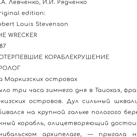
.А. Левченко, И.И. Рядченко
riginal edition:
obert Louis Stevenson
HE WRECKER
887
ОТЕРПЕВШИЕ КОРАБЛЕКРУШЕНИЕ
РОЛОГ
а Маркизских островах
ыло три часа зимнего дня в Таиохаэ, фр
кизских островов. Дул сильный шквал
бивался на крупной гальке пологого б
нный корабль, олицетворяющий достои
нибальском архипелаге, — прыгала 