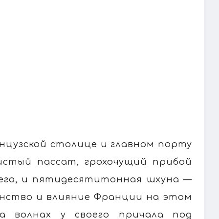
анцузской столице и главном порту
истый пассат, грохочущий прибой
ерега, и пятидесятитонная шхуна —
нство и влияние Франции на этом
на волнах у своего причала под