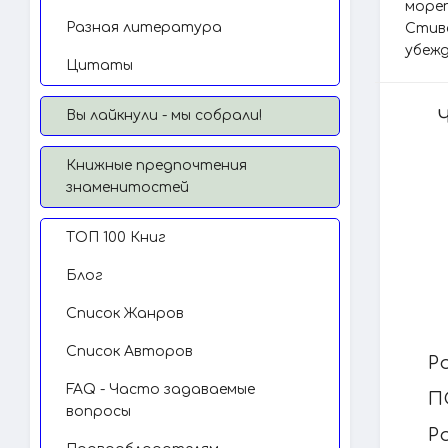
море
Разная литература
Стиве
убежд
Цитаты
Вы лайкнули - мы собрали!
Книжные предпочтения
знаменитостей
TОП 100 Книг
Блог
Список Жанров
Список Авторов
Р
FAQ - Часто задаваемые
П
вопросы
Р