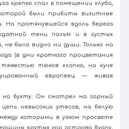
уга крепко спал в помещении клуба,
 которой были прибиты визитные
. На протянувшейся вдоль берега
годатной тени пальм и в густых
 не было видно ни души. Только на
огда (в дни краткого процветания
тяжестью тюков хлопка, на куче
уированный европеец — живая
н на бухту. Он смотрел на горный
 цепь невысоких утесов, на белую
 между которыми в узком просвете
ершины крутых гор острова Хуапу.