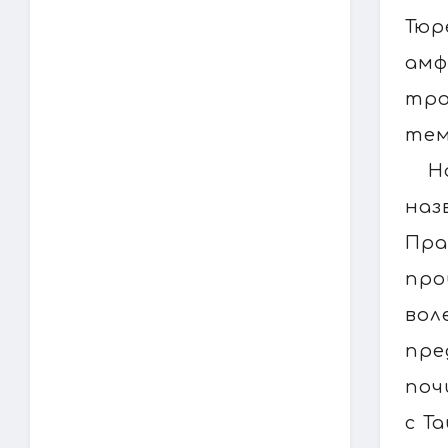
Тюр
амф
тро
тем
Н
наз
Пра
про
вол
пре
поч
с Т