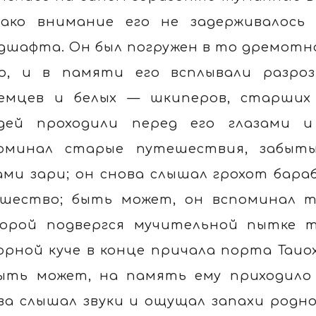
ако внимание его не задерживалось
дшафта. Он был погружен в то дремотно
ю, и в памяти его всплывали разро
емцев и белых — шкиперов, старших
дей проходили перед его глазами и
оминал старые путешествия, забыты
ами зари; он снова слышал грохот бара
шество; быть может, он вспоминал т
орой подвергся мучительной пытке т
орной куче в конце причала порта Таио
ыть может, на память ему приходило 
ва слышал звуки и ощущал запахи родно