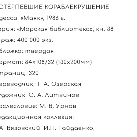
ОТЕРПЕВШИЕ КОРАБЛЕКРУШЕНИЕ
десса, «Маяк», 1986 г.
ерия: «Морская библиотека», кн. 38
ираж: 400 000 экз.
бложка: твердая
ормат: 84х108/32 (130х200мм)
траниц: 320
ереводчик: Т. А. Озерская
удожник: О. А. Литвинов
ослесловие: М. В. Урнов
едакционная коллегия:
.А. Вязовский, И.П. Гайдаенко,