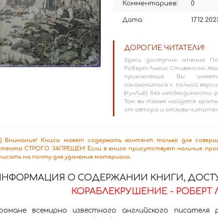
Комментариев:
0
Дата:
17.12.202
ДОРОГИЕ ЧИТАТЕЛИ!
Здесь доступно чтение По
Роберт Льюис Стивенсон. Жан
приключения. Вы имеет
ознакомиться с полной версие
(КулЛиБ) без необходимости
Там вы также найдете кратк
от автора и отзывы читател
8+) Внимание! Книга может содержать контент только для сове
нтента СТРОГО ЗАПРЕЩЕН! Если в книге присутствует наличие проп
писать на почту для удаления материала.
ИНФОРМАЦИЯ О СОДЕРЖАНИИ КНИГИ, ДОСТУ
КОРАБЛЕКРУШЕНИЕ - РОБЕРТ 
романе всемирно известного английского писателя 