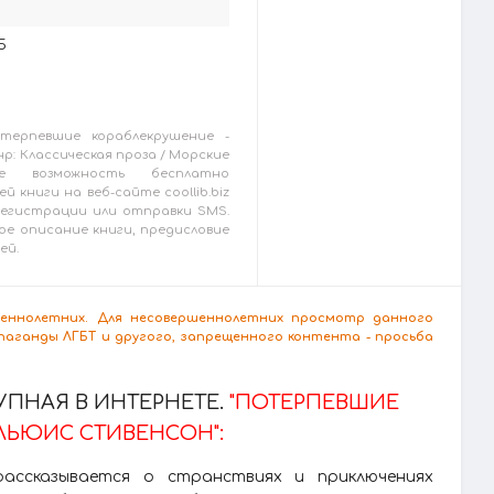
5
терпевшие кораблекрушение -
р: Классическая проза / Морские
е возможность бесплатно
й книги на веб-сайте coollib.biz
 регистрации или отправки SMS.
ое описание книги, предисловие
ей.
ршеннолетних. Для несовершеннолетних просмотр данного
аганды ЛГБТ и другого, запрещенного контента - просьба
ПНАЯ В ИНТЕРНЕТЕ.
"ПОТЕРПЕВШИЕ
ЛЬЮИС СТИВЕНСОН":
рассказывается о странствиях и приключениях