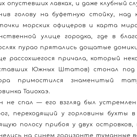
их опустевших лавках, и даже клубный сл
нив голову на буфетную стойку, над
точки морских офицеров и карта мира
нственной улице городка, где в бла
ослях пурао прятались дощатые домики,
це рассохшегося причала, который нек
ставших Южных Штатов) стонал под 
сора примостился знаменитый тат
овинка Таиохаэ.
н не спал — его взгляд был устремле
ог, переходящий у горловины бухты в
ящую полосу прибоя у двух островков,
нелись на синем горизонте туманные в