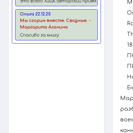
это всего лишь авторский прием.
М
O
Ольга 22.12.25
Мы сгорим вместе. Сводные. -
R
Маргарита Аланина
T
Спасибо за книгу.
1
П
П
Н
Б
Мар
раз
вое
кан