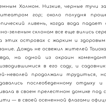
емным Холмом. Низкие, черные тучи 
итеатром гор; около полудня про
пический ливень, когда вода падает
но-зеленым склонам все еще вились се
а этих островах с жарким и здоровы
вание. Дождь не освежил жителей Таиоха
вда, на одной из окраин комендан
изводившимися в его саду, и садовни
ей-неволей продолжали трудиться, н
давались послеобеденному отдыху и с
ивала в своем прелестном домике под 
аити — в своей осененной флагами офи