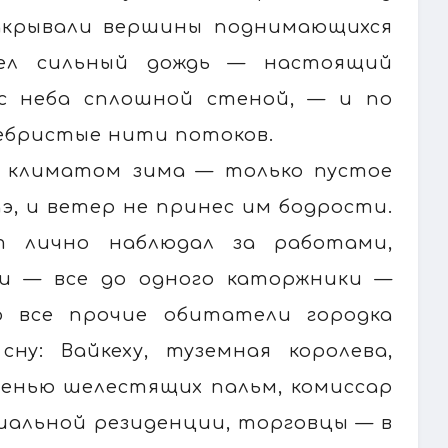
закрывали вершины поднимающихся
шел сильный дождь — настоящий
 с неба сплошной стеной, — и по
ребристые нити потоков.
м климатом зима — только пустое
э, и ветер не принес им бодрости.
т лично наблюдал за работами,
ки — все до одного каторжники —
о все прочие обитатели городка
ну: Вайкеху, туземная королева,
сенью шелестящих пальм, комиссар
циальной резиденции, торговцы — в