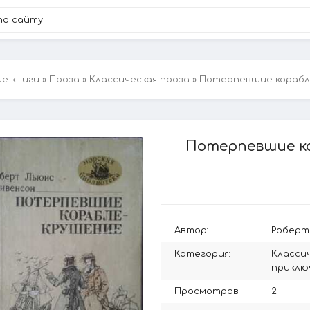
ие книги
»
Проза
»
Классическая проза
» Потерпевшие корабл
Потерпевшие ко
Автор:
Роберт
Категория:
Класси
приклю
Просмотров:
2