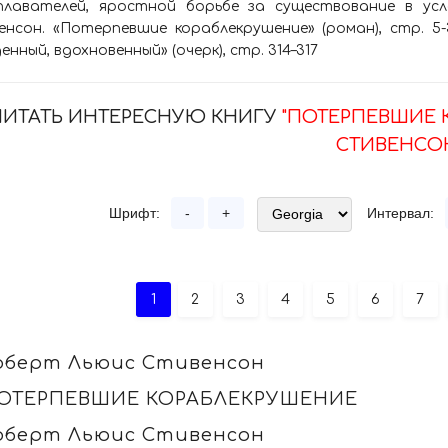
плавателей, яростной борьбе за существование в усл
нсон. «Потерпевшие кораблекрушение» (роман), стр. 5-3
енный, вдохновенный» (очерк), стр. 314–317
ЧИТАТЬ ИНТЕРЕСНУЮ КНИГУ
"ПОТЕРПЕВШИЕ 
СТИВЕНСО
Шрифт:
-
+
Интервал:
1
2
3
4
5
6
7
оберт Льюис Стивенсон
ОТЕРПЕВШИЕ КОРАБЛЕКРУШЕНИЕ
оберт Льюис Стивенсон