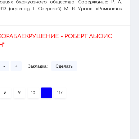
овиях буржуазного общества. Содержание: Р. Л.
13 (перевод Т. Озерской) М. В. Урнов. «Романтик
КОРАБЛЕКРУШЕНИЕ - РОБЕРТ ЛЬЮИС
Н"
-
+
Закладка:
Сделать
8
9
10
...
117