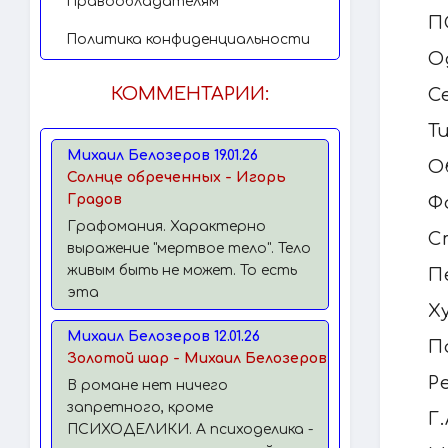
Правообладателям
П
Политика конфиденциальности
О
КОММЕНТАРИИ:
С
Т
Михаил Белозеров 19.01.26
О
Солнце обреченных - Игорь
Градов
Ф
Графомания. Характерно
С
выражение "мертвое тело". Тело
живым быть не может. То есть
П
эта
Х
Михаил Белозеров 12.01.26
П
Золотой шар - Михаил Белозеров
Р
В романе нет ничего
запретного, кроме
Г
ПСИХОДЕЛИКИ. А психоделика -