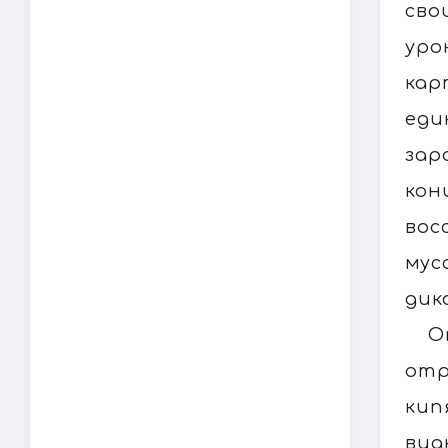
сво
уро
кар
еди
зар
кон
вос
му
дик
О
отр
кип
вид