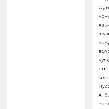
Одн
лан
явь
туз
вож
всп
луч
пир
кот
мус
А б
сно