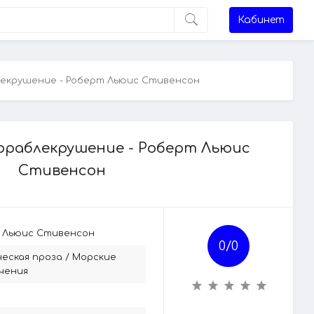
Кабинет
екрушение - Роберт Льюис Стивенсон
раблекрушение - Роберт Льюис
Стивенсон
 Льюис Стивенсон
0/
0
ческая проза
/
Морские
чения