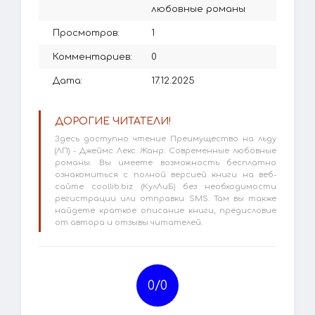
любовные романы
Просмотров:
1
Комментариев:
0
Дата:
17.12.2025
ДОРОГИЕ ЧИТАТЕЛИ!
Здесь доступно чтение Преимущество на льду
(ЛП) - Джеймс Лекс. Жанр: Современные любовные
романы. Вы имеете возможность бесплатно
ознакомиться с полной версией книги на веб-
сайте coollib.biz (КулЛиБ) без необходимости
регистрации или отправки SMS. Там вы также
найдете краткое описание книги, предисловие
от автора и отзывы читателей.
0/
0