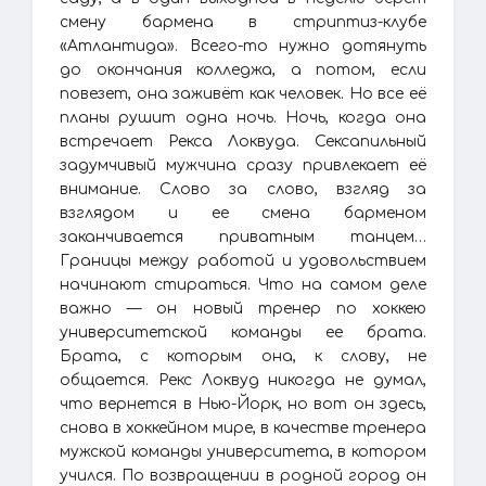
смену бармена в стриптиз-клубе
«Атлантида». Всего-то нужно дотянуть
до окончания колледжа, а потом, если
повезет, она заживёт как человек. Но все её
планы рушит одна ночь. Ночь, когда она
встречает Рекса Локвуда. Сексапильный
задумчивый мужчина сразу привлекает её
внимание. Слово за слово, взгляд за
взглядом и ее смена барменом
заканчивается приватным танцем…
Границы между работой и удовольствием
начинают стираться. Что на самом деле
важно — он новый тренер по хоккею
университетской команды ее брата.
Брата, с которым она, к слову, не
общается. Рекс Локвуд никогда не думал,
что вернется в Нью-Йорк, но вот он здесь,
снова в хоккейном мире, в качестве тренера
мужской команды университета, в котором
учился. По возвращении в родной город он