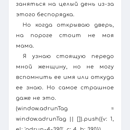
заняться на целый день из-за
этого беспорядка.
Но когда открываю дверь,
на пороге стоит не моя
мама.
Я узнаю стоящую передо
мной женщину, но не могу
вспомнить ее имя или откуда
ее знаю. Но самое страшное
даже не это.
(window.adrunTag =
window.adrunTag || []).push({v: 1,
el: 'adrun-4-390', c: 4, b: 390})