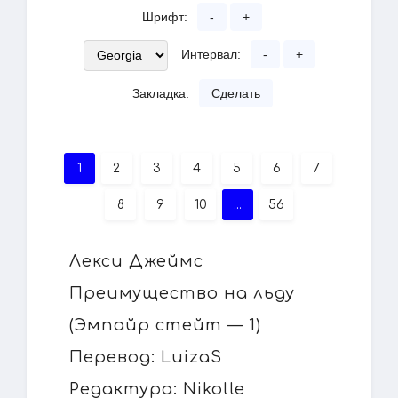
Шрифт:
-
+
Интервал:
-
+
Закладка:
Сделать
1
2
3
4
5
6
7
8
9
10
...
56
Лекси Джеймс
Преимущество на льду
(Эмпайр стейт — 1)
Перевод: LuizaS
Редактура: Nikolle