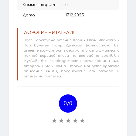
Комментариев:
0
Дата:
17.12.2025
ДОРОГИЕ ЧИТАТЕЛИ!
Здесь доступно чтение Козлик Иван Иванович -
Кир Булычев. Жанр: Детская фантастика. Вы
имеете возможность бесплатно ознакомиться с
полной версией книги на веб-сайте coollib.biz
(КулЛиБ) без необходимости регистрации или
отправки SMS. Там вы также найдете краткое
описание книги, предисловие от автора и
отзывы читателей.
0/
0