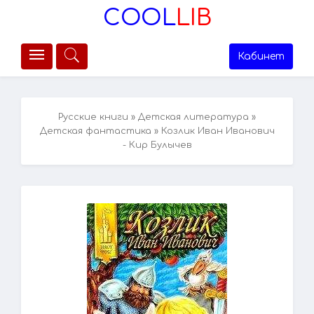
COOL
LIB
Кабинет
Русские книги
»
Детская литература
»
Детская фантастика
» Козлик Иван Иванович
- Кир Булычев