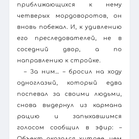
приближающихся к нему
четверых мордоворотов, он
вновь побежал. И, к удивлению
его преследователей, не в
соседний двор, а по
направлению к стройке.
– За ним… – бросил на ходу
одноглазый, который едва
поспевал за своими людьми,
снова выдернул из кармана
рацию и запыхавшимся
голосом сообщил в эфир: –
Объект оказался хитрее, чем