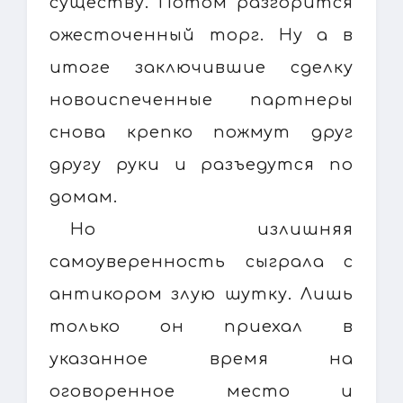
существу. Потом разгорится
ожесточенный торг. Ну а в
итоге заключившие сделку
новоиспеченные партнеры
снова крепко пожмут друг
другу руки и разъедутся по
домам.
Но излишняя
самоуверенность сыграла с
антикором злую шутку. Лишь
только он приехал в
указанное время на
оговоренное место и