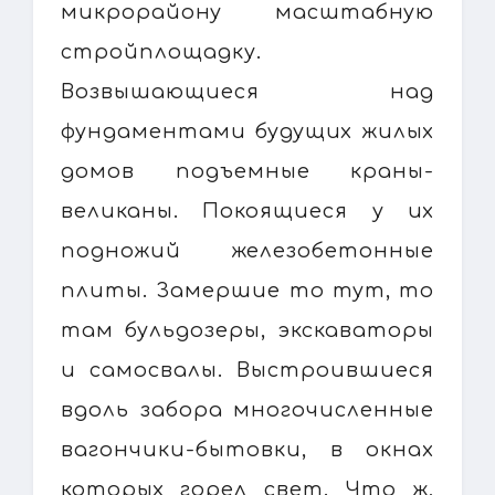
микрорайону масштабную
стройплощадку.
Возвышающиеся над
фундаментами будущих жилых
домов подъемные краны-
великаны. Покоящиеся у их
подножий железобетонные
плиты. Замершие то тут, то
там бульдозеры, экскаваторы
и самосвалы. Выстроившиеся
вдоль забора многочисленные
вагончики-бытовки, в окнах
которых горел свет. Что ж,