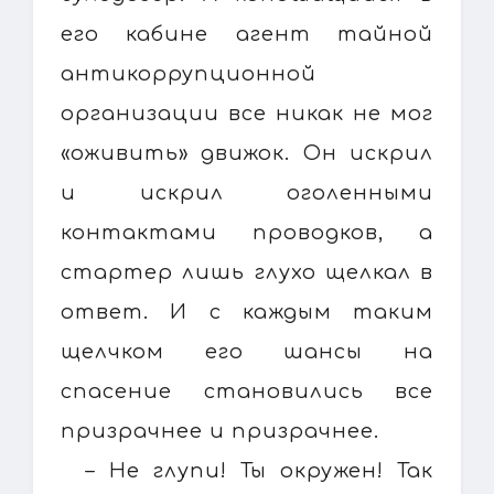
его кабине агент тайной
антикоррупционной
организации все никак не мог
«оживить» движок. Он искрил
и искрил оголенными
контактами проводков, а
стартер лишь глухо щелкал в
ответ. И с каждым таким
щелчком его шансы на
спасение становились все
призрачнее и призрачнее.
– Не глупи! Ты окружен! Так