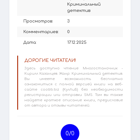
Криминальный
детектив
Просмотров:
3
Комментариев:
0
Дата:
17.12.2025
ДОРОГИЕ ЧИТАТЕЛИ!
Здесь доступно чтение Многостаночник -
Кирилл Казанцев. Жанр: Криминальный детектив.
Вы имеете возможность бесплатно
ознакомиться с полной версией книги на веб-
сайте coollib.biz (КулЛиБ) без необходимости
регистрации или отправки SMS. Там вы также
найдете краткое описание книги, предисловие
от автора и отзывы читателей.
0/
0