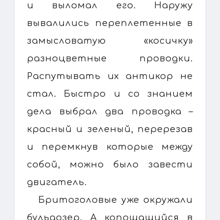
и выломал его. Наружу
вывалились переплетенные в
замысловатую «косичку»
разноцветные проводки.
Распутывать их антикор не
стал. Быстро и со знанием
дела выбрал два проводка –
красный и зеленый, перерезав
и перемкнув которые между
собой, можно было завести
двигатель.
Бритоголовые уже окружали
бульдозер. А копошащийся в