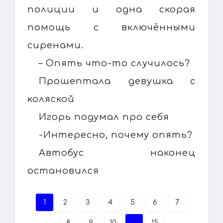
полиции и одна скорая
помощь с включёнными
сиренами.
– Опять что-то случилось?
Прошептала девушка с
коляской
Игорь подумал про себя
-Интересно, почему опять?
Автобус наконец
остановился
1
2
3
4
5
6
7
8
9
10
...
15