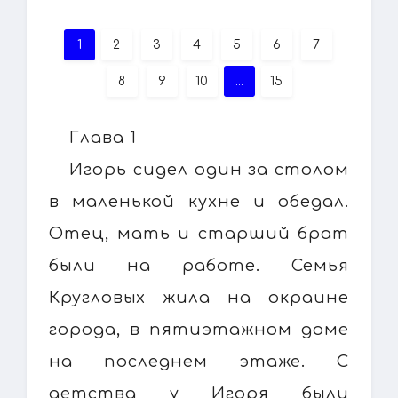
1
2
3
4
5
6
7
8
9
10
...
15
Глава 1
Игорь сидел один за столом
в маленькой кухне и обедал.
Отец, мать и старший брат
были на работе. Семья
Кругловых жила на окраине
города, в пятиэтажном доме
на последнем этаже. С
детства у Игоря были