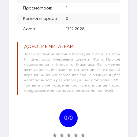
Просмотров:
1
Комментариев:
0
Дата:
17.12.2025
ДОРОГИЕ ЧИТАТЕЛИ!
Здесь доступно чтение Крах Цивилизации. Сезон
1 - Дмитрий Алексеевич Щеглов. Жанр: Прочие
приключения / Ужасы и Мистика. Вы имеете
возможность бесплатно ознакомиться с полной
версией книги на веб-сайте coollib.biz (КулЛиБ) без
необходимости регистрации или отправки SMS.
Там вы также найдете краткое описание книги,
предисловие от автора и отзывы читателей.
0/
0