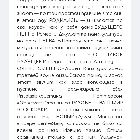
тинейджеры с лондонского «дна» этого не
знают — по той простой причине, что они
в этом аду РОДИЛИСЬ, — и шляются по
его кругам как у себя дома.БУДУЩЕГО
НЕТ.Но Ромео и Джульетте панк-культуры
на это ПЛЕВАТЬ.Потому что они, вечно
мечущиеся в погоне за новыми ощущениями,
вообще не знают, ЧТО ТАКОЕ
БУДУЩЕЕ.Иногда — страшно.А иногда —
ОЧЕНЬ СМЕШНО!«Дарен Кинг дал голос
третьей волне английского панка, и голос
этот звучит как глас вопиющего в
пустыне в аранжировке «Sex
Pistols»!»Кристина Паттерсон,
«Observer»«Эта книга РАЗОБЬЕТ ВАШ МИР
В ОСКОЛКИ — а потом сложит из этих
осколков мир НОВЫЙ!»Джули Майерсон,
«Independent»«Язык, которого не было со
времен раннего Ирвина Уэлша. Стиль,
сравнимый только с ранним Уильямом