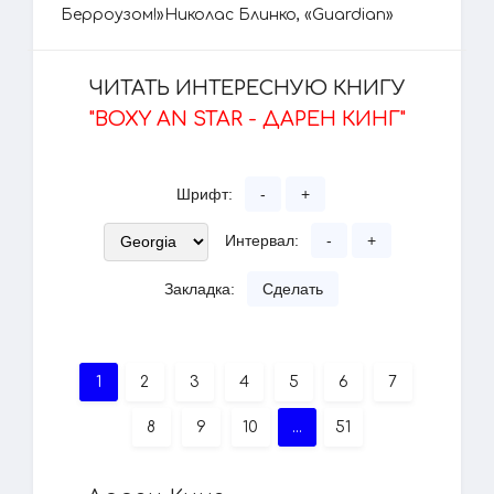
Берроузом!»Николас Блинко, «Guardian»
ЧИТАТЬ ИНТЕРЕСНУЮ КНИГУ
"BOXY AN STAR - ДАРЕН КИНГ"
Шрифт:
-
+
Интервал:
-
+
Закладка:
Сделать
1
2
3
4
5
6
7
8
9
10
...
51