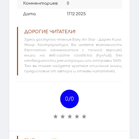
Комментариев:
0
Дата:
17.12.2025
ДОРОГИЕ ЧИТАТЕЛИ!
Здесь доступно чтение Boxy An Star - Дарен Кинг.
Жанр: Контркультура. Вы имеете возможность
бесплатно ознакомиться с полной версией
книги на веб-сайте coollib.biz (КулЛиБ) без
необходимости регистрации или отправки SMS.
Там вы также найдете краткое описание книги,
предисловие от автора и отзывы читателей.
0/
0