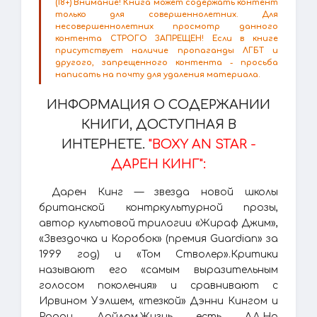
(18+) Внимание! Книга может содержать контент
только для совершеннолетних. Для
несовершеннолетних просмотр данного
контента СТРОГО ЗАПРЕЩЕН! Если в книге
присутствует наличие пропаганды ЛГБТ и
другого, запрещенного контента - просьба
написать на почту для удаления материала.
ИНФОРМАЦИЯ О СОДЕРЖАНИИ
КНИГИ, ДОСТУПНАЯ В
ИНТЕРНЕТЕ.
"BOXY AN STAR -
ДАРЕН КИНГ":
Дарен Кинг — звезда новой школы
британской контркультурной прозы,
автор культовой трилогии «Жираф Джим»,
«Звездочка и Коробок» (премия Guardian» за
1999 год) и «Том Стволер».Критики
называют его «самым выразительным
голосом поколения» и сравнивают с
Ирвином Уэлшем, «тезкой» Дэнни Кингом и
Родди Дойлом.Жизнь есть АД.Но