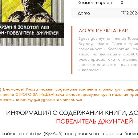
Комментариев:
0
Дата:
17.12.202
ДОРОГИЕ ЧИТАТЕЛИ!
Здесь доступно чтение Тарза
Берроуз. Жанр: Прочие прик
возможность бесплатно оз
книги на веб-сайте coollib.
регистрации или отправки
краткое описание книги, п
читателей.
8+) Внимание! Книга может содержать контент только для сове
нтента СТРОГО ЗАПРЕЩЕН! Если в книге присутствует наличие проп
писать на почту для удаления материала.
ИНФОРМАЦИЯ О СОДЕРЖАНИИ КНИГИ, ДО
ПОВЕЛИТЕЛЬ ДЖУНГЛЕЙ - 
 сайте coollib.biz (КулЛиб) представлена широкая биб