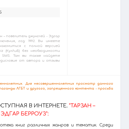
5
н – повелитель джунглей - Эдгар
лючения, год: 1992. Вы имеете
накомиться с полной версией
biz (КулЛиБ) без необходимости
 SMS. Там вы также найдете
редисловие от автора и отзывы
ршеннолетних. Для несовершеннолетних просмотр данного
аганды ЛГБТ и другого, запрещенного контента - просьба
СТУПНАЯ В ИНТЕРНЕТЕ.
"ТАРЗАН –
ЭДГАР БЕРРОУЗ":
лиотека книг различных жанров и тематик. Среди