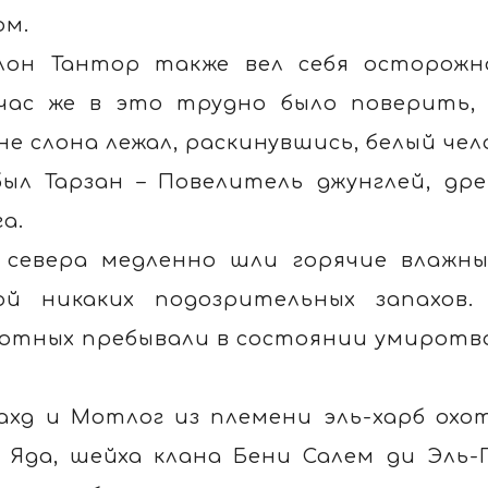
ом.
лон Тантор также вел себя осторожно
час же в это трудно было поверить,
не слона лежал, раскинувшись, белый че
был Тарзан – Повелитель джунглей, др
га.
 севера медленно шли горячие влажны
ой никаких подозрительных запахов.
отных пребывали в состоянии умиротв
ахд и Мотлог из племени эль-харб охо
 Яда, шейха клана Бени Салем ди Эль-