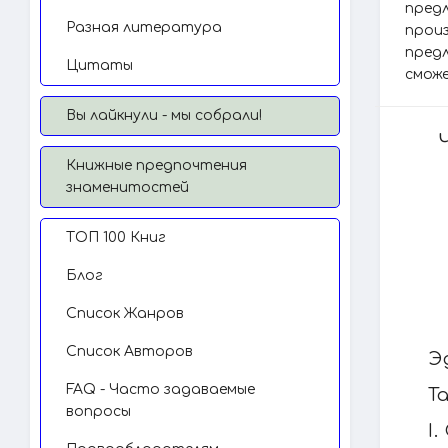
пред
Разная литература
прои
предл
Цитаты
сможе
Вы лайкнули - мы собрали!
Книжные предпочтения
знаменитостей
TОП 100 Книг
Блог
Список Жанров
Список Авторов
Э
FAQ - Часто задаваемые
Т
вопросы
I