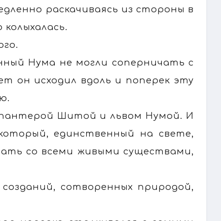
едленно раскачиваясь из стороны в
 колыхалась.
ого.
нный Нума не могли соперничать с
т он исходил вдоль и поперек эту
ю.
, пантерой Шитой и львом Нумой. И
, который, единственный на свете,
вать со всеми живыми существами,
 созданий, сотворенных природой,