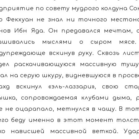
дприятие по совету мудрого колдуна Со
о Фекхуан не знал ни точного местон
нов Ибн Яда. Он предавался мечтам,
ашивались мыслями о сыром мясе.
дупреждающе вскинув руку. Сквозь лис
дел раскачивающуюся массивную тушу
зал на серую шкуру, видневшуюся в прос
ахд вскинул «эль-лаззари», свою ста
ышка, сопровождаемая клубами дыма, р
е не оцарапало, метнулся в чащу. В тот
его беду именно в этот момент толст
ко нависшей массивной веткой. Удар