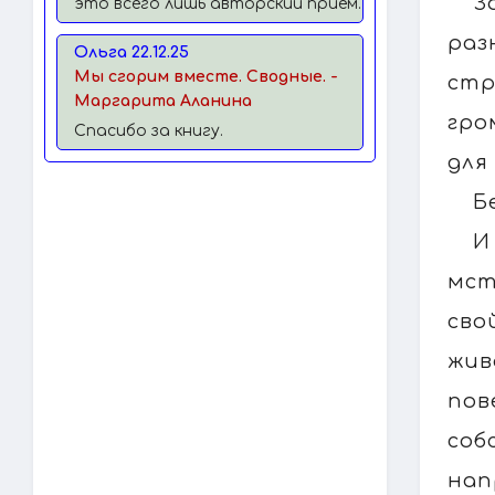
З
это всего лишь авторский прием.
раз
Ольга 22.12.25
Мы сгорим вместе. Сводные. -
стр
Маргарита Аланина
гро
Спасибо за книгу.
для
Б
И
мст
сво
жив
пов
соб
нап