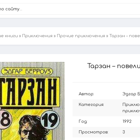
ие книги
»
Приключения
»
Прочие приключения
» Тарзан – пов
Тарзан – повел
Автор:
Эдгар 
Категория:
Приклю
приклю
Год:
1992
Просмотров:
3