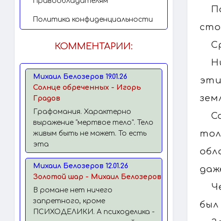
Правообладателям
П
Политика конфиденциальности
сто
С
КОММЕНТАРИИ:
Н
Михаил Белозеров 19.01.26
эти
Солнце обреченных - Игорь
зем
Градов
Графомания. Характерно
С
выражение "мертвое тело". Тело
тол
живым быть не может. То есть
эта
обл
Михаил Белозеров 12.01.26
даж
Золотой шар - Михаил Белозеров
Ч
В романе нет ничего
запретного, кроме
был
ПСИХОДЕЛИКИ. А психоделика -