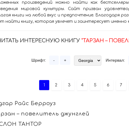
ложенных произведений можно найти как бестселлеры
зведения мировой культуры. Сайт призван удовлетво
агая книги на любой вкус и предпочтение. Благодаря р
т найти книгу, которая увлечет и заинтересует именно 
ЧИТАТЬ ИНТЕРЕСНУЮ КНИГУ
"ТАРЗАН – ПОВЕ
Шрифт:
-
+
Интервал:
1
2
3
4
5
6
7
дгар Райс Берроуз
арзан – повелитель джунглей
. СЛОН ТАНТОР