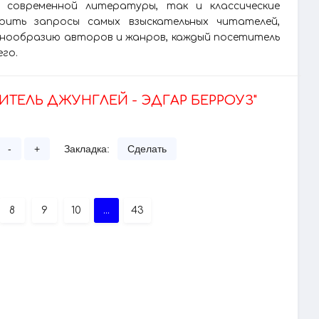
 современной литературы, так и классические
рить запросы самых взыскательных читателей,
азнообразию авторов и жанров, каждый посетитель
его.
ЛИТЕЛЬ ДЖУНГЛЕЙ - ЭДГАР БЕРРОУЗ"
-
+
Закладка:
Сделать
8
9
10
...
43