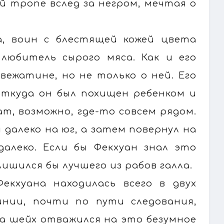
й тропе вслед за негром, мечтая о
ла, воин с блестящей кожей цвета
 любитель сырого мяса. Как и его
вежатине, но не только о ней. Его
 откуда он был похищен ребенком и
ат, возможно, где-то совсем рядом.
 далеко на юг, а затем повернул на
далеко. Если бы Фекхуан знал это
лишился бы лучшего из рабов галла.
екхуана находилась всего в двух
инии, почти по пути следования,
да шейх отважился на это безумное