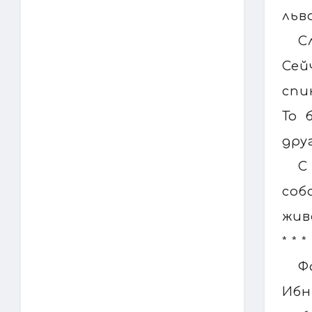
льв
С
Сей
спи
То 
дру
С
соб
жив
* * *
Ф
Ибн