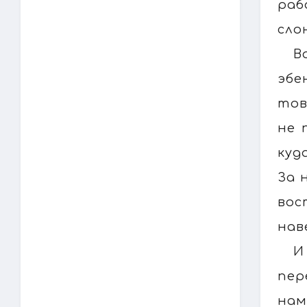
раб
сло
В
эбе
тов
не 
куд
За 
вос
нав
И
пер
нам