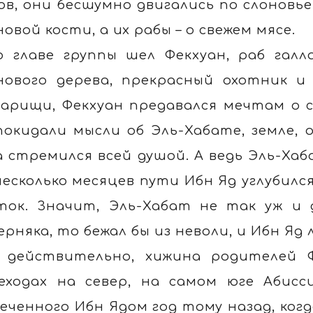
ов, они бесшумно двигались по слоновье
новой кости, а их рабы – о свежем мясе.
о главе группы шел Фекхуан, раб гал
нового дерева, прекрасный охотник и
арищи, Фекхуан предавался мечтам о с
покидали мысли об Эль-Хабате, земле,
а стремился всей душой. А ведь Эль-Хаб
несколько месяцев пути Ибн Яд углубился
ток. Значит, Эль-Хабат не так уж и 
ерняка, то бежал бы из неволи, и Ибн Яд 
 действительно, хижина родителей Ф
еходах на север, на самом юге Абисс
еченного Ибн Ядом год тому назад, ког