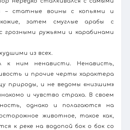
тор нередко сталкивался с самыми
ы – статные воины с копьями и
окожие, затем смуглые арабы с
с грозными ружьями и карабинами
худшими из всех.
 к ним ненависти. Ненависть,
ливость и прочие черты характера
цу природы, и не ведомы «низшим»
знакомо и чувство страха. В своем
ность, однако и полагаются на
 осторожное животное, такое как,
ся к реке на водопой бок о бок со