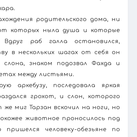
кара.
ахождения родительского дома, ни
 от которых ныла душа и которые
 Вдруг раб галла остановился,
тву в нескольких шагах от себя он
 слона, знаком подозвал Фахда и
ветах между листьями.
рую аркебузу, последовала яркая
аздался грохот, и слон, которого
 же миг Тарзан вскочил на ноги, но
окожее животное проносилось под
 пришелся человеку-обезьяне по