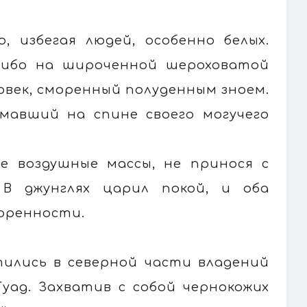
, избегая людей, особенно белых.
 ибо на широченной шероховатой
ловек, сморенный полуденным зноем.
емавший на спине своего могучего
е воздушные массы, не принося с
 В джунглях царил покой, и оба
оренности.
тились в северной части владений
Гуад. Захватив с собой чернокожих