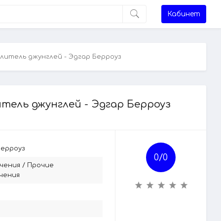
Кабинет
елитель джунглей - Эдгар Берроуз
итель джунглей - Эдгар Берроуз
Берроуз
0/
0
чения
/
Прочие
чения