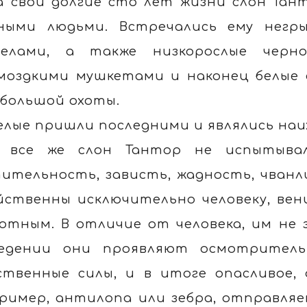
а свои долгие сто лет жизни слон Тан
ными людьми. Встречались ему негр
елами, а также низкорослые черн
моздкими мушкетами и наконец белые 
 большой охоты.
елые пришли последними и являлись наи
 все же слон Тантор не испытывал
ительность, зависть, жадность, чван
йственны исключительно человеку, вен
отным. В отличие от человека, им не 
едении они проявляют осмотритель
ственные силы, и в итоге опасливое,
ример, антилопа или зебра, отправляет