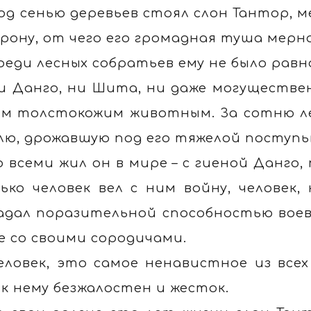
од сенью деревьев стоял слон Тантор, м
рону, от чего его громадная туша мерно
реди лесных собратьев ему не было равн
и Данго, ни Шита, ни даже могуществе
м толстокожим животным. За сотню ле
лю, дрожавшую под его тяжелой поступь
о всеми жил он в мире – с гиеной Данго
ько человек вел с ним войну, человек
адал поразительной способностью вое
е со своими сородичами.
еловек, это самое ненавистное из всех
 к нему безжалостен и жесток.