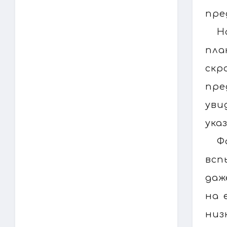
пре
Н
пла
скр
пре
уви
ука
Ф
всп
даж
на 
низ